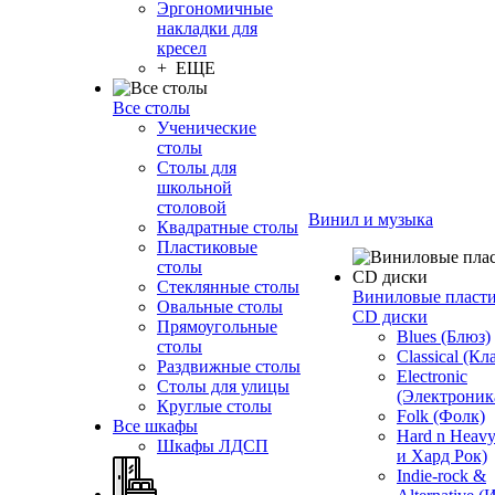
Эргономичные
накладки для
кресел
+ ЕЩЕ
Все столы
Ученические
столы
Столы для
школьной
столовой
Винил и музыка
Квадратные столы
Пластиковые
столы
Стеклянные столы
Виниловые пласт
Овальные столы
CD диски
Прямоугольные
Blues (Блюз)
столы
Classical (Кл
Раздвижные столы
Electronic
Столы для улицы
(Электроник
Круглые столы
Folk (Фолк)
Все шкафы
Hard n Heav
Шкафы ЛДСП
и Хард Рок)
Indie-rock &