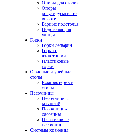
Опоры для столов
Опоры
регулируемые по
высоте
Барные подстолья
Подстолья для
улицы
Горки
Горки дельфин
Горки с
животными
Пластиковые
горки
Офисные и учебные
столы
Компьютерные
столы
Песочницы
Песочницы с
крышкой
Песочницы-
бассейны
Пластиковые
песочницы
Системы хранения