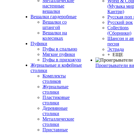
Металлические
World & Coun
настенные
(Музыка мир
вешалки
Кантри)
Вешалки гардеробные
Русская поп
Вешалки со
Русский рок
штангой
Сollections
Вешалки на
(Сборники)
колесиках
Шансон и ав
Пуфики
песня
Пуфы в спальню
Эстрада
Мягкие пуфики
+ ЕЩЕ
Пуфы в прихожую
Журнальные и кофейные
Проигрыватели в
столики
Комплекты
столиков
Журнальные
столики
Пластиковые
столики
Деревянные
столики
Металлические
столики
Приставные