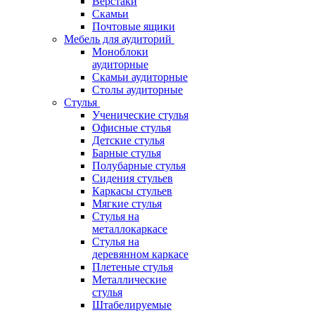
Верстаки
Скамьи
Почтовые ящики
Мебель для аудиторий
Моноблоки
аудиторные
Скамьи аудиторные
Столы аудиторные
Стулья
Ученические стулья
Офисные стулья
Детские стулья
Барные стулья
Полубарные стулья
Сидения стульев
Каркасы стульев
Мягкие стулья
Стулья на
металлокаркасе
Стулья на
деревянном каркасе
Плетеные стулья
Металлические
стулья
Штабелируемые