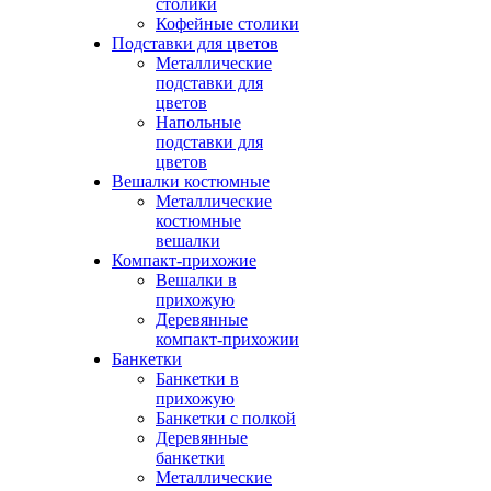
столики
Кофейные столики
Подставки для цветов
Металлические
подставки для
цветов
Напольные
подставки для
цветов
Вешалки костюмные
Металлические
костюмные
вешалки
Компакт-прихожие
Вешалки в
прихожую
Деревянные
компакт-прихожии
Банкетки
Банкетки в
прихожую
Банкетки с полкой
Деревянные
банкетки
Металлические