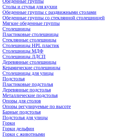
Обеденные группы
Столы и стулья для кухни
Обеденные группы с раздвижными столами
Обеденные группы со стеклянной столешницей
Мягкие обеденные группы
Столешницы
Пластиковые столешницы
Стеклянные столешницы
Столешницы HPL пластик
Столешницы МДФ
Столешницы ЛДСП
Деревянные столешницы
Керамические столешницы
Столешницы для улицы
Подстолья
Пластиковые подстолья
Деревянные подстолья
Металлические подстолья
Опоры для столов
Опоры регулируемые по высоте
Барные подстолья
Подстолья для улицы
Горки
Горки дельфин
Горки с животными