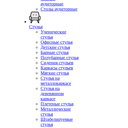
аудиторные
Столы аудиторные
Стулья
Ученические
стулья
Офисные стулья
Детские стулья
Барные стулья
Полубарные стулья
Сидения стульев
Каркасы стульев
Мягкие стулья
Стулья на
металлокаркасе
Стулья на
деревянном
каркасе
Плетеные стулья
Металлические
стулья
Штабелируемые
стулья