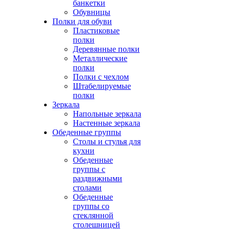
банкетки
Обувницы
Полки для обуви
Пластиковые
полки
Деревянные полки
Металлические
полки
Полки с чехлом
Штабелируемые
полки
Зеркала
Напольные зеркала
Настенные зеркала
Обеденные группы
Столы и стулья для
кухни
Обеденные
группы с
раздвижными
столами
Обеденные
группы со
стеклянной
столешницей