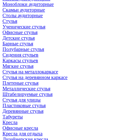
Моноблоки аудиторные
Скамьи аудиторные
Столы аудиторные
Стулья
Ученические стулья
Офисные стулья
Детские стулья
Барные стулья
Полубарные стулья
Сидения стульев
Каркасы стульев
Мягкие стулья
Стулья на металлокаркасе
Стулья на деревянном каркасе
Плетеные стулья
Металлические стулья
Штабелируемые стулья
Стулья для улицы
Пластиковые стулья
Деревянные стулья
Табуреты
Кресла
Офисные кресла
Кресла для отдыха
Дизайнерские кресла