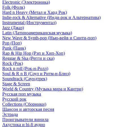
Electronic (Электроника)
Folk (Фолк)
Hard n Heavy (Метал и Хард Рок)
Indie-rock & Alternative (Инди-рок и Альтернатива)
Instrumental (Инструментал)
Jazz (Джаз)
Latin (Латиноамериканская музыка)
New Wave & Synth-pop (Нью-вейв и Синти-поп)
Pop (Поп)
Punk (Панк)
Rap & Hip Hop (Рэп и Хип-Хоп)
Reggae & Ska (Регги и ска)
Rock (Рок)
Rock n roll (Рок-н-Ролл)
Soul & R n B (Соул и Ритм-н-Блюз)
Soundtrack (Саундтрек)
Stage & Screen
World & Country (Музыка мира и Кантри)
Русская поп музыка
Русский рок
Сollections (Сборники)
Шансон и авторская песня
Эстрада
Проигрыватели винила
Акустика и hi-fi аудио