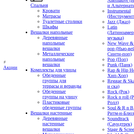
Alternative 
Спальня
и Альтернат
Кровати
Instrumental
Матрасы
(Инструмент
Туалетные столики
Jazz (Джаз)
Шкафы
Latin
Вешалки напольные
(Латиноамер
Деревянные
музыка)
напольные
New Wave & 
вешалки
pop (Нью-ве
Металлические
Синти-поп)
напольные
Pop (Поп)
вешалки
Punk (Панк)
Акции
Комплекты для улицы
Rap & Hip H
Обеденные
Хип-Хоп)
группы для
Reggae & Ska
террасы и веранды
и ска)
Обеденные
Rock (Рок)
группы на улицу
Rock n roll (
Пластиковые
Ролл)
обеденные группы
Soul & R n B
Вешалки настенные
Ритм-н-Блюз
Деревянные
Soundtrack
настенные
(Саундтрек)
вешалки
Stage & Scre