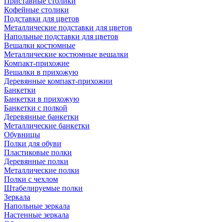
Приставные столики
Кофейные столики
Подставки для цветов
Металлические подставки для цветов
Напольные подставки для цветов
Вешалки костюмные
Металлические костюмные вешалки
Компакт-прихожие
Вешалки в прихожую
Деревянные компакт-прихожии
Банкетки
Банкетки в прихожую
Банкетки с полкой
Деревянные банкетки
Металлические банкетки
Обувницы
Полки для обуви
Пластиковые полки
Деревянные полки
Металлические полки
Полки с чехлом
Штабелируемые полки
Зеркала
Напольные зеркала
Настенные зеркала