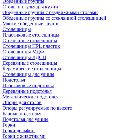
Обеденные группы
Столы и стулья для кухни
Обеденные группы с раздвижными столами
Обеденные группы со стеклянной столешницей
Мягкие обеденные группы
Столешницы
Пластиковые столешницы
Стеклянные столешницы
Столешницы HPL пластик
Столешницы МДФ
Столешницы ЛДСП
Деревянные столешницы
Керамические столешницы
Столешницы для улицы
Подстолья
Пластиковые подстолья
Деревянные подстолья
Металлические подстолья
Опоры для столов
Опоры регулируемые по высоте
Барные подстолья
Подстолья для улицы
Горки
Горки дельфин
Горки с животными