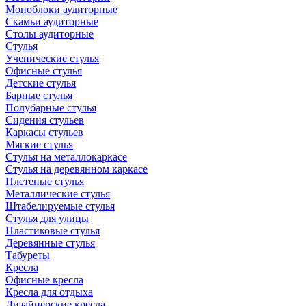
Моноблоки аудиторные
Скамьи аудиторные
Столы аудиторные
Стулья
Ученические стулья
Офисные стулья
Детские стулья
Барные стулья
Полубарные стулья
Сидения стульев
Каркасы стульев
Мягкие стулья
Стулья на металлокаркасе
Стулья на деревянном каркасе
Плетеные стулья
Металлические стулья
Штабелируемые стулья
Стулья для улицы
Пластиковые стулья
Деревянные стулья
Табуреты
Кресла
Офисные кресла
Кресла для отдыха
Дизайнерские кресла