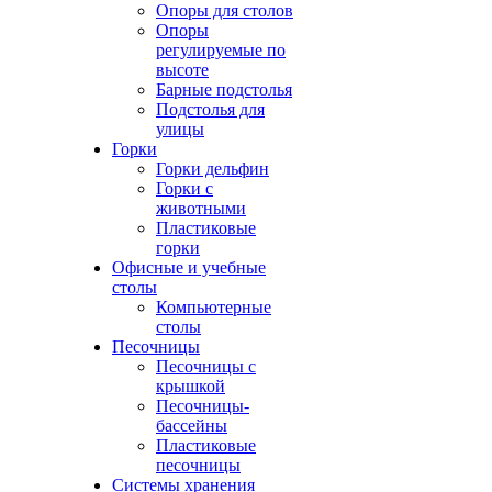
Опоры для столов
Опоры
регулируемые по
высоте
Барные подстолья
Подстолья для
улицы
Горки
Горки дельфин
Горки с
животными
Пластиковые
горки
Офисные и учебные
столы
Компьютерные
столы
Песочницы
Песочницы с
крышкой
Песочницы-
бассейны
Пластиковые
песочницы
Системы хранения