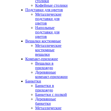
столики
Кофейные столики
Подставки для цветов
Металлические
подставки для
цветов
Напольные
подставки для
цветов
Вешалки костюмные
Металлические
костюмные
вешалки
Компакт-прихожие
Вешалки в
прихожую
Деревянные
компакт-прихожии
Банкетки
Банкетки в
прихожую
Банкетки с полкой
Деревянные
банкетки
Металлические