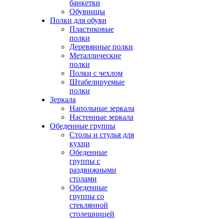
банкетки
Обувницы
Полки для обуви
Пластиковые
полки
Деревянные полки
Металлические
полки
Полки с чехлом
Штабелируемые
полки
Зеркала
Напольные зеркала
Настенные зеркала
Обеденные группы
Столы и стулья для
кухни
Обеденные
группы с
раздвижными
столами
Обеденные
группы со
стеклянной
столешницей