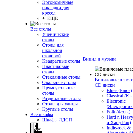
Эргономичные
накладки для
кресел
+ ЕЩЕ
Все столы
Ученические
столы
Столы для
школьной
столовой
Винил и музыка
Квадратные столы
Пластиковые
столы
Стеклянные столы
Виниловые пласт
Овальные столы
CD диски
Прямоугольные
Blues (Блюз)
столы
Classical (Кл
Раздвижные столы
Electronic
Столы для улицы
(Электроник
Круглые столы
Folk (Фолк)
Все шкафы
Hard n Heav
Шкафы ЛДСП
и Хард Рок)
Indie-rock &