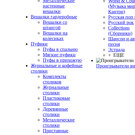
Металлические
World & Coun
настенные
(Музыка мир
вешалки
Кантри)
Вешалки гардеробные
Русская поп
Вешалки со
Русский рок
штангой
Сollections
Вешалки на
(Сборники)
колесиках
Шансон и ав
Пуфики
песня
Пуфы в спальню
Эстрада
Мягкие пуфики
+ ЕЩЕ
Пуфы в прихожую
Журнальные и кофейные
Проигрыватели в
столики
Комплекты
столиков
Журнальные
столики
Пластиковые
столики
Деревянные
столики
Металлические
столики
Приставные