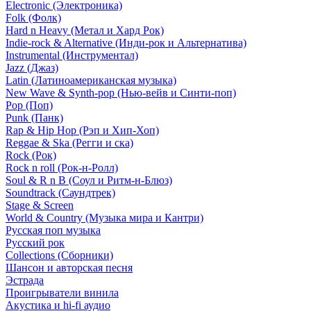
Electronic (Электроника)
Folk (Фолк)
Hard n Heavy (Метал и Хард Рок)
Indie-rock & Alternative (Инди-рок и Альтернатива)
Instrumental (Инструментал)
Jazz (Джаз)
Latin (Латиноамериканская музыка)
New Wave & Synth-pop (Нью-вейв и Синти-поп)
Pop (Поп)
Punk (Панк)
Rap & Hip Hop (Рэп и Хип-Хоп)
Reggae & Ska (Регги и ска)
Rock (Рок)
Rock n roll (Рок-н-Ролл)
Soul & R n B (Соул и Ритм-н-Блюз)
Soundtrack (Саундтрек)
Stage & Screen
World & Country (Музыка мира и Кантри)
Русская поп музыка
Русский рок
Сollections (Сборники)
Шансон и авторская песня
Эстрада
Проигрыватели винила
Акустика и hi-fi аудио