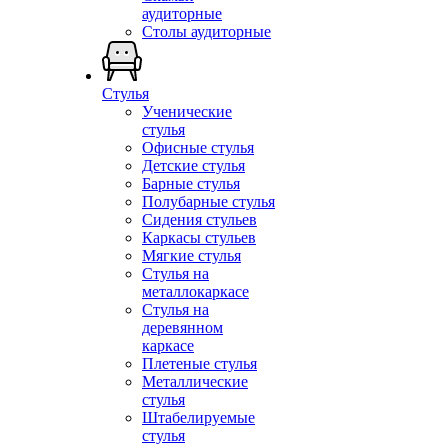
аудиторные
Столы аудиторные
Стулья
Ученические
стулья
Офисные стулья
Детские стулья
Барные стулья
Полубарные стулья
Сидения стульев
Каркасы стульев
Мягкие стулья
Стулья на
металлокаркасе
Стулья на
деревянном
каркасе
Плетеные стулья
Металлические
стулья
Штабелируемые
стулья