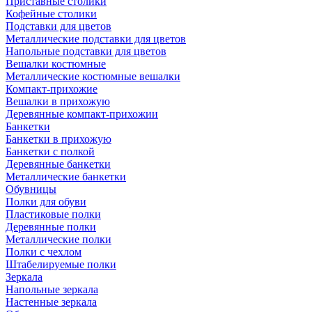
Приставные столики
Кофейные столики
Подставки для цветов
Металлические подставки для цветов
Напольные подставки для цветов
Вешалки костюмные
Металлические костюмные вешалки
Компакт-прихожие
Вешалки в прихожую
Деревянные компакт-прихожии
Банкетки
Банкетки в прихожую
Банкетки с полкой
Деревянные банкетки
Металлические банкетки
Обувницы
Полки для обуви
Пластиковые полки
Деревянные полки
Металлические полки
Полки с чехлом
Штабелируемые полки
Зеркала
Напольные зеркала
Настенные зеркала