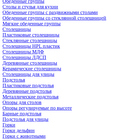
Обеденные группы
Столы и стулья для кухни
Обеденные группы с раздвижными столами
Обеденные группы со стеклянной столешницей
Мягкие обеденные группы
Столешницы
Пластиковые столешницы
Стеклянные столешницы
Столешницы HPL пластик
Столешницы МДФ
Столешницы ЛДСП
Деревянные столешницы
Керамические столешницы
Столешницы для улицы
Подстолья
Пластиковые подстолья
Деревянные подстолья
Металлические подстолья
Опоры для столов
Опоры регулируемые по высоте
Барные подстолья
Подстолья для улицы
Горки
Горки дельфин
Горки с животными