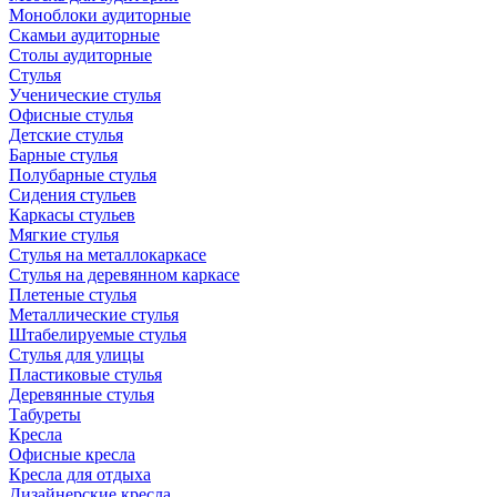
Моноблоки аудиторные
Скамьи аудиторные
Столы аудиторные
Стулья
Ученические стулья
Офисные стулья
Детские стулья
Барные стулья
Полубарные стулья
Сидения стульев
Каркасы стульев
Мягкие стулья
Стулья на металлокаркасе
Стулья на деревянном каркасе
Плетеные стулья
Металлические стулья
Штабелируемые стулья
Стулья для улицы
Пластиковые стулья
Деревянные стулья
Табуреты
Кресла
Офисные кресла
Кресла для отдыха
Дизайнерские кресла