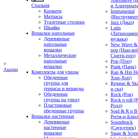
Alternative 
Спальня
и Альтернат
Кровати
Instrumental
Матрасы
(Инструмент
Туалетные столики
Jazz (Джаз)
Шкафы
Latin
Вешалки напольные
(Латиноамер
Деревянные
музыка)
напольные
New Wave & 
вешалки
pop (Нью-ве
Металлические
Синти-поп)
напольные
Pop (Поп)
вешалки
Punk (Панк)
Акции
Комплекты для улицы
Rap & Hip H
Обеденные
Хип-Хоп)
группы для
Reggae & Ska
террасы и веранды
и ска)
Обеденные
Rock (Рок)
группы на улицу
Rock n roll (
Пластиковые
Ролл)
обеденные группы
Soul & R n B
Вешалки настенные
Ритм-н-Блюз
Деревянные
Soundtrack
настенные
(Саундтрек)
вешалки
Stage & Scre