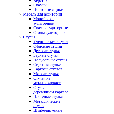
Верстаки
Скамьи
Почтовые ящики
Мебель для аудиторий
Моноблоки
аудиторные
Скамьи аудиторные
Столы аудиторные
Стулья
Ученические стулья
Офисные стулья
Детские стулья
Барные стулья
Полубарные стулья
Сидения стульев
Каркасы стульев
Мягкие стулья
Стулья на
металлокаркасе
Стулья на
деревянном каркасе
Плетеные стулья
Металлические
стулья
Штабелируемые