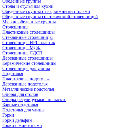
Обеденные группы
Столы и стулья для кухни
Обеденные группы с раздвижными столами
Обеденные группы со стеклянной столешницей
Мягкие обеденные группы
Столешницы
Пластиковые столешницы
Стеклянные столешницы
Столешницы HPL пластик
Столешницы МДФ
Столешницы ЛДСП
Деревянные столешницы
Керамические столешницы
Столешницы для улицы
Подстолья
Пластиковые подстолья
Деревянные подстолья
Металлические подстолья
Опоры для столов
Опоры регулируемые по высоте
Барные подстолья
Подстолья для улицы
Горки
Горки дельфин
Горки с животными