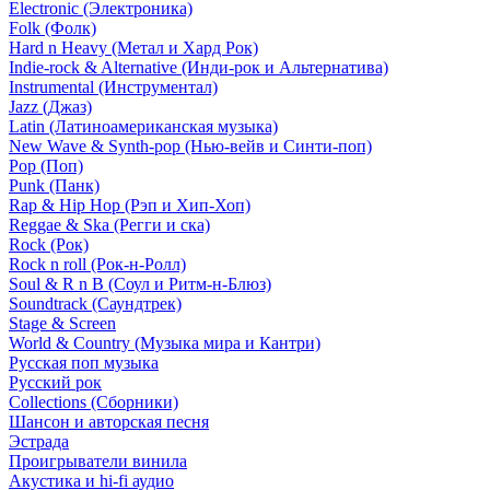
Electronic (Электроника)
Folk (Фолк)
Hard n Heavy (Метал и Хард Рок)
Indie-rock & Alternative (Инди-рок и Альтернатива)
Instrumental (Инструментал)
Jazz (Джаз)
Latin (Латиноамериканская музыка)
New Wave & Synth-pop (Нью-вейв и Синти-поп)
Pop (Поп)
Punk (Панк)
Rap & Hip Hop (Рэп и Хип-Хоп)
Reggae & Ska (Регги и ска)
Rock (Рок)
Rock n roll (Рок-н-Ролл)
Soul & R n B (Соул и Ритм-н-Блюз)
Soundtrack (Саундтрек)
Stage & Screen
World & Country (Музыка мира и Кантри)
Русская поп музыка
Русский рок
Сollections (Сборники)
Шансон и авторская песня
Эстрада
Проигрыватели винила
Акустика и hi-fi аудио