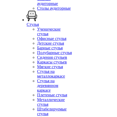
аудиторные
Столы аудиторные
Стулья
Ученические
стулья
Офисные стулья
Детские стулья
Барные стулья
Полубарные стулья
Сидения стульев
Каркасы стульев
Мягкие стулья
Стулья на
металлокаркасе
Стулья на
деревянном
каркасе
Плетеные стулья
Металлические
стулья
Штабелируемые
стулья