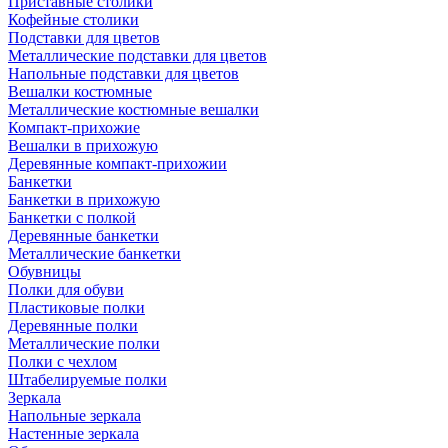
Приставные столики
Кофейные столики
Подставки для цветов
Металлические подставки для цветов
Напольные подставки для цветов
Вешалки костюмные
Металлические костюмные вешалки
Компакт-прихожие
Вешалки в прихожую
Деревянные компакт-прихожии
Банкетки
Банкетки в прихожую
Банкетки с полкой
Деревянные банкетки
Металлические банкетки
Обувницы
Полки для обуви
Пластиковые полки
Деревянные полки
Металлические полки
Полки с чехлом
Штабелируемые полки
Зеркала
Напольные зеркала
Настенные зеркала