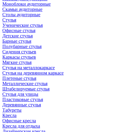
Моноблоки аудиторные
Скамьи аудиторные
Столы аудиторные
Стулья
Ученические стулья
Офисные стулья
Детские стулья
Барные стулья
Полубарные стулья
Сидения стульев
Каркасы стульев
Мягкие стулья
Стулья на металлокаркасе
Стулья на деревянном каркасе
Плетеные стулья
Металлические стулья
Штабелируемые стулья
Стулья для улицы
Пластиковые стулья
Деревянные стулья
Табуреты
Кресла
Офисные кресла
Кресла для отдыха
Дизайнерские кресла