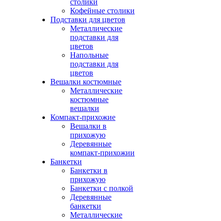
столики
Кофейные столики
Подставки для цветов
Металлические
подставки для
цветов
Напольные
подставки для
цветов
Вешалки костюмные
Металлические
костюмные
вешалки
Компакт-прихожие
Вешалки в
прихожую
Деревянные
компакт-прихожии
Банкетки
Банкетки в
прихожую
Банкетки с полкой
Деревянные
банкетки
Металлические