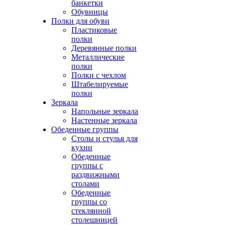
банкетки
Обувницы
Полки для обуви
Пластиковые
полки
Деревянные полки
Металлические
полки
Полки с чехлом
Штабелируемые
полки
Зеркала
Напольные зеркала
Настенные зеркала
Обеденные группы
Столы и стулья для
кухни
Обеденные
группы с
раздвижными
столами
Обеденные
группы со
стеклянной
столешницей