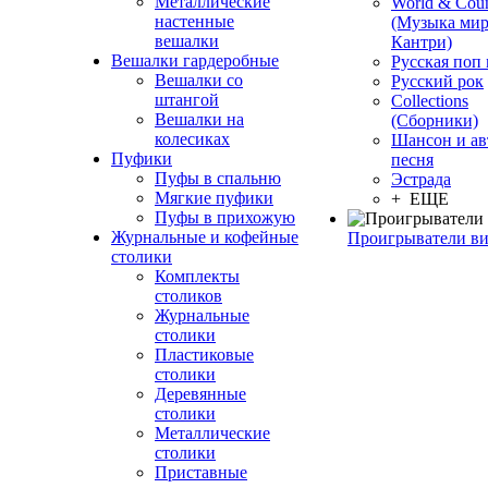
Металлические
World & Coun
настенные
(Музыка мир
вешалки
Кантри)
Вешалки гардеробные
Русская поп
Вешалки со
Русский рок
штангой
Сollections
Вешалки на
(Сборники)
колесиках
Шансон и ав
Пуфики
песня
Пуфы в спальню
Эстрада
Мягкие пуфики
+ ЕЩЕ
Пуфы в прихожую
Журнальные и кофейные
Проигрыватели в
столики
Комплекты
столиков
Журнальные
столики
Пластиковые
столики
Деревянные
столики
Металлические
столики
Приставные