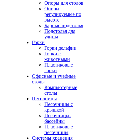
Опоры для столов
Опоры
регулируемые по
высоте
Барные подстолья
Подстолья для
улицы
Горки
Горки дельфин
Горки с
животными
Пластиковые
горки
Офисные и учебные
столы
Компьютерные
столы
Песочницы
Песочницы с
крышкой
Песочницы-
бассейны
Пластиковые
песочницы
Системы хранения