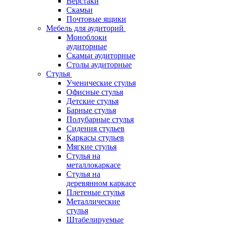
Верстаки
Скамьи
Почтовые ящики
Мебель для аудиторий
Моноблоки
аудиторные
Скамьи аудиторные
Столы аудиторные
Стулья
Ученические стулья
Офисные стулья
Детские стулья
Барные стулья
Полубарные стулья
Сидения стульев
Каркасы стульев
Мягкие стулья
Стулья на
металлокаркасе
Стулья на
деревянном каркасе
Плетеные стулья
Металлические
стулья
Штабелируемые