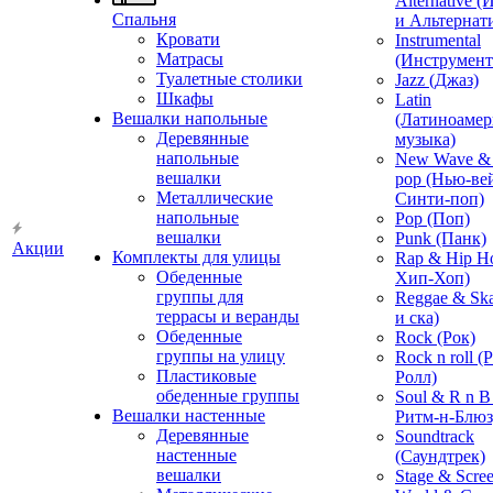
Alternative 
Спальня
и Альтернат
Кровати
Instrumental
Матрасы
(Инструмент
Туалетные столики
Jazz (Джаз)
Шкафы
Latin
Вешалки напольные
(Латиноамер
Деревянные
музыка)
напольные
New Wave & 
вешалки
pop (Нью-ве
Металлические
Синти-поп)
напольные
Pop (Поп)
вешалки
Punk (Панк)
Акции
Комплекты для улицы
Rap & Hip H
Обеденные
Хип-Хоп)
группы для
Reggae & Ska
террасы и веранды
и ска)
Обеденные
Rock (Рок)
группы на улицу
Rock n roll (
Пластиковые
Ролл)
обеденные группы
Soul & R n B
Вешалки настенные
Ритм-н-Блюз
Деревянные
Soundtrack
настенные
(Саундтрек)
вешалки
Stage & Scre