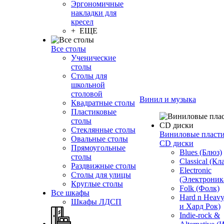
Эргономичные
накладки для
кресел
+ ЕЩЕ
Все столы
Ученические
столы
Столы для
школьной
столовой
Винил и музыка
Квадратные столы
Пластиковые
столы
Стеклянные столы
Виниловые пласт
Овальные столы
CD диски
Прямоугольные
Blues (Блюз)
столы
Classical (Кл
Раздвижные столы
Electronic
Столы для улицы
(Электроник
Круглые столы
Folk (Фолк)
Все шкафы
Hard n Heav
Шкафы ЛДСП
и Хард Рок)
Indie-rock &