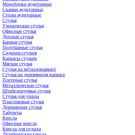
Моноблоки аудиторные
Скамьи аудиторные
Столы аудиторные
Стулья
Ученические стулья
Офисные стулья
Детские стулья
Барные стулья
Полубарные стулья
Сидения стульев
Каркасы стульев
Мягкие стулья
Стулья на металлокаркасе
Стулья на деревянном каркасе
Плетеные стулья
Металлические стулья
Штабелируемые стулья
Стулья для улицы
Пластиковые стулья
Деревянные стулья
Табуреты
Кресла
Офисные кресла
Кресла для отдыха
Дизайнерские кресла