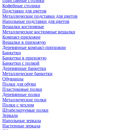
Приставные столики
Кофейные столики
Подставки для цветов
Металлические подставки для цветов
Напольные подставки для цветов
Вешалки костюмные
Металлические костюмные вешалки
Компакт-прихожие
Вешалки в прихожую
Деревянные компакт-прихожии
Банкетки
Банкетки в прихожую
Банкетки с полкой
Деревянные банкетки
Металлические банкетки
Обувницы
Полки для обуви
Пластиковые полки
Деревянные полки
Металлические полки
Полки с чехлом
Штабелируемые полки
Зеркала
Напольные зеркала
Настенные зеркала