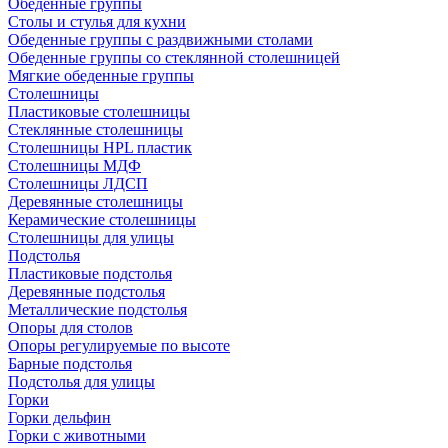
Обеденные группы
Столы и стулья для кухни
Обеденные группы с раздвижными столами
Обеденные группы со стеклянной столешницей
Мягкие обеденные группы
Столешницы
Пластиковые столешницы
Стеклянные столешницы
Столешницы HPL пластик
Столешницы МДФ
Столешницы ЛДСП
Деревянные столешницы
Керамические столешницы
Столешницы для улицы
Подстолья
Пластиковые подстолья
Деревянные подстолья
Металлические подстолья
Опоры для столов
Опоры регулируемые по высоте
Барные подстолья
Подстолья для улицы
Горки
Горки дельфин
Горки с животными