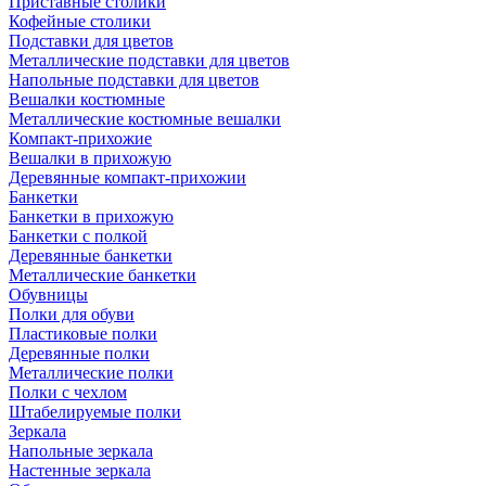
Приставные столики
Кофейные столики
Подставки для цветов
Металлические подставки для цветов
Напольные подставки для цветов
Вешалки костюмные
Металлические костюмные вешалки
Компакт-прихожие
Вешалки в прихожую
Деревянные компакт-прихожии
Банкетки
Банкетки в прихожую
Банкетки с полкой
Деревянные банкетки
Металлические банкетки
Обувницы
Полки для обуви
Пластиковые полки
Деревянные полки
Металлические полки
Полки с чехлом
Штабелируемые полки
Зеркала
Напольные зеркала
Настенные зеркала