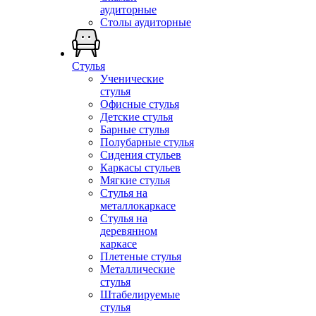
аудиторные
Столы аудиторные
Стулья
Ученические
стулья
Офисные стулья
Детские стулья
Барные стулья
Полубарные стулья
Сидения стульев
Каркасы стульев
Мягкие стулья
Стулья на
металлокаркасе
Стулья на
деревянном
каркасе
Плетеные стулья
Металлические
стулья
Штабелируемые
стулья