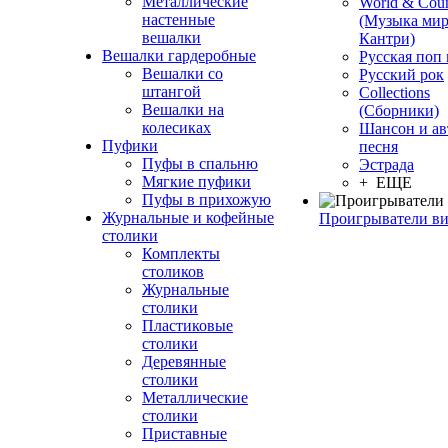
Металлические
World & Coun
настенные
(Музыка мир
вешалки
Кантри)
Вешалки гардеробные
Русская поп
Вешалки со
Русский рок
штангой
Сollections
Вешалки на
(Сборники)
колесиках
Шансон и ав
Пуфики
песня
Пуфы в спальню
Эстрада
Мягкие пуфики
+ ЕЩЕ
Пуфы в прихожую
Журнальные и кофейные
Проигрыватели в
столики
Комплекты
столиков
Журнальные
столики
Пластиковые
столики
Деревянные
столики
Металлические
столики
Приставные