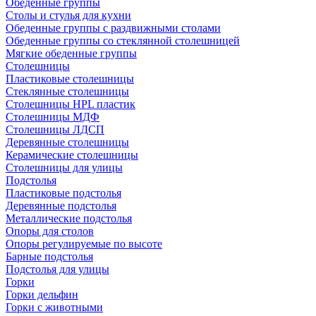
Обеденные группы
Столы и стулья для кухни
Обеденные группы с раздвижными столами
Обеденные группы со стеклянной столешницей
Мягкие обеденные группы
Столешницы
Пластиковые столешницы
Стеклянные столешницы
Столешницы HPL пластик
Столешницы МДФ
Столешницы ЛДСП
Деревянные столешницы
Керамические столешницы
Столешницы для улицы
Подстолья
Пластиковые подстолья
Деревянные подстолья
Металлические подстолья
Опоры для столов
Опоры регулируемые по высоте
Барные подстолья
Подстолья для улицы
Горки
Горки дельфин
Горки с животными