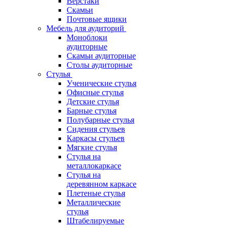
Верстаки
Скамьи
Почтовые ящики
Мебель для аудиторий
Моноблоки
аудиторные
Скамьи аудиторные
Столы аудиторные
Стулья
Ученические стулья
Офисные стулья
Детские стулья
Барные стулья
Полубарные стулья
Сидения стульев
Каркасы стульев
Мягкие стулья
Стулья на
металлокаркасе
Стулья на
деревянном каркасе
Плетеные стулья
Металлические
стулья
Штабелируемые