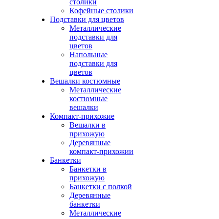
столики
Кофейные столики
Подставки для цветов
Металлические
подставки для
цветов
Напольные
подставки для
цветов
Вешалки костюмные
Металлические
костюмные
вешалки
Компакт-прихожие
Вешалки в
прихожую
Деревянные
компакт-прихожии
Банкетки
Банкетки в
прихожую
Банкетки с полкой
Деревянные
банкетки
Металлические