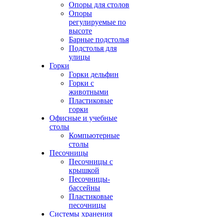
Опоры для столов
Опоры
регулируемые по
высоте
Барные подстолья
Подстолья для
улицы
Горки
Горки дельфин
Горки с
животными
Пластиковые
горки
Офисные и учебные
столы
Компьютерные
столы
Песочницы
Песочницы с
крышкой
Песочницы-
бассейны
Пластиковые
песочницы
Системы хранения