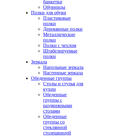
банкетки
Обувницы
Полки для обуви
Пластиковые
полки
Деревянные полки
Металлические
полки
Полки с чехлом
Штабелируемые
полки
Зеркала
Напольные зеркала
Настенные зеркала
Обеденные группы
Столы и стулья для
кухни
Обеденные
группы с
раздвижными
столами
Обеденные
группы со
стеклянной
столешницей