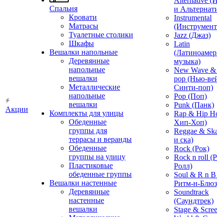
Alternative 
Спальня
и Альтернат
Кровати
Instrumental
Матрасы
(Инструмент
Туалетные столики
Jazz (Джаз)
Шкафы
Latin
Вешалки напольные
(Латиноамер
Деревянные
музыка)
напольные
New Wave & 
вешалки
pop (Нью-ве
Металлические
Синти-поп)
напольные
Pop (Поп)
вешалки
Punk (Панк)
Акции
Комплекты для улицы
Rap & Hip H
Обеденные
Хип-Хоп)
группы для
Reggae & Ska
террасы и веранды
и ска)
Обеденные
Rock (Рок)
группы на улицу
Rock n roll (
Пластиковые
Ролл)
обеденные группы
Soul & R n B
Вешалки настенные
Ритм-н-Блюз
Деревянные
Soundtrack
настенные
(Саундтрек)
вешалки
Stage & Scre