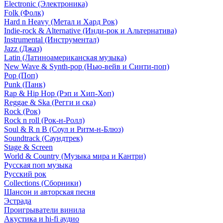
Electronic (Электроника)
Folk (Фолк)
Hard n Heavy (Метал и Хард Рок)
Indie-rock & Alternative (Инди-рок и Альтернатива)
Instrumental (Инструментал)
Jazz (Джаз)
Latin (Латиноамериканская музыка)
New Wave & Synth-pop (Нью-вейв и Синти-поп)
Pop (Поп)
Punk (Панк)
Rap & Hip Hop (Рэп и Хип-Хоп)
Reggae & Ska (Регги и ска)
Rock (Рок)
Rock n roll (Рок-н-Ролл)
Soul & R n B (Соул и Ритм-н-Блюз)
Soundtrack (Саундтрек)
Stage & Screen
World & Country (Музыка мира и Кантри)
Русская поп музыка
Русский рок
Сollections (Сборники)
Шансон и авторская песня
Эстрада
Проигрыватели винила
Акустика и hi-fi аудио