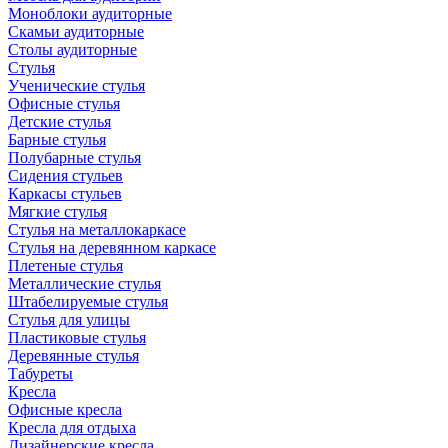
Моноблоки аудиторные
Скамьи аудиторные
Столы аудиторные
Стулья
Ученические стулья
Офисные стулья
Детские стулья
Барные стулья
Полубарные стулья
Сидения стульев
Каркасы стульев
Мягкие стулья
Стулья на металлокаркасе
Стулья на деревянном каркасе
Плетеные стулья
Металлические стулья
Штабелируемые стулья
Стулья для улицы
Пластиковые стулья
Деревянные стулья
Табуреты
Кресла
Офисные кресла
Кресла для отдыха
Дизайнерские кресла