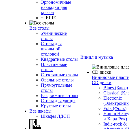
Эргономичные
накладки для
кресел
+ ЕЩЕ
Все столы
Ученические
столы
Столы для
школьной
столовой
Винил и музыка
Квадратные столы
Пластиковые
столы
Стеклянные столы
Виниловые пласт
Овальные столы
CD диски
Прямоугольные
Blues (Блюз)
столы
Classical (Кл
Раздвижные столы
Electronic
Столы для улицы
(Электроник
Круглые столы
Folk (Фолк)
Все шкафы
Hard n Heav
Шкафы ЛДСП
и Хард Рок)
Indie-rock &