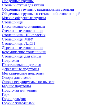
Обеденные группы
Столы и стулья для кухни
Обеденные группы с раздвижными столами
Обеденные группы со стеклянной столешницей
Мягкие обеденные группы
Столешницы
Пластиковые столешницы
Стеклянные столешницы
Столешницы HPL пластик
Столешницы МДФ
Столешницы ЛДСП
Деревянные столешницы
Керамические столешницы
Столешницы для улицы
Подстолья
Пластиковые подстолья
Деревянные подстолья
Металлические подстолья
Опоры для столов
Опоры регулируемые по высоте
Барные подстолья
Подстолья для улицы
Горки
Горки дельфин
Горки с животными