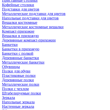
Приставные столики
Кофейные столики
Подставки для цветов
Металлические подставки для цветов
Напольные подставки для цветов
Вешалки костюмные
Металлические костюмные вешалки
Компакт-прихожие
Вешалки в прихожую
Деревянные компакт-прихожии
Банкетки
Банкетки в прихожую
Банкетки с полкой
Деревянные банкетки
Металлические банкетки
Обувницы
Полки для обуви
Пластиковые полки
Деревянные полки
Металлические полки
Полки с чехлом
Штабелируемые полки
Зеркала
Напольные зеркала
Настенные зеркала