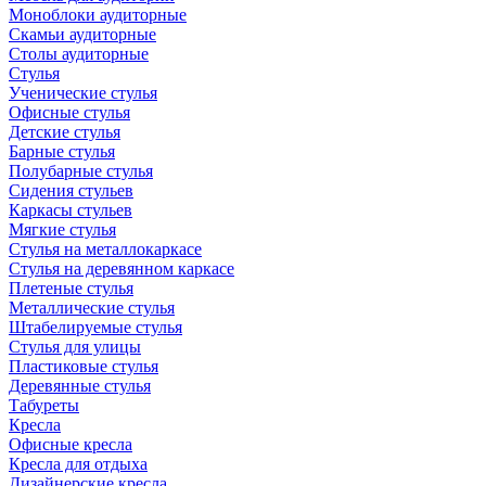
Моноблоки аудиторные
Скамьи аудиторные
Столы аудиторные
Стулья
Ученические стулья
Офисные стулья
Детские стулья
Барные стулья
Полубарные стулья
Сидения стульев
Каркасы стульев
Мягкие стулья
Стулья на металлокаркасе
Стулья на деревянном каркасе
Плетеные стулья
Металлические стулья
Штабелируемые стулья
Стулья для улицы
Пластиковые стулья
Деревянные стулья
Табуреты
Кресла
Офисные кресла
Кресла для отдыха
Дизайнерские кресла