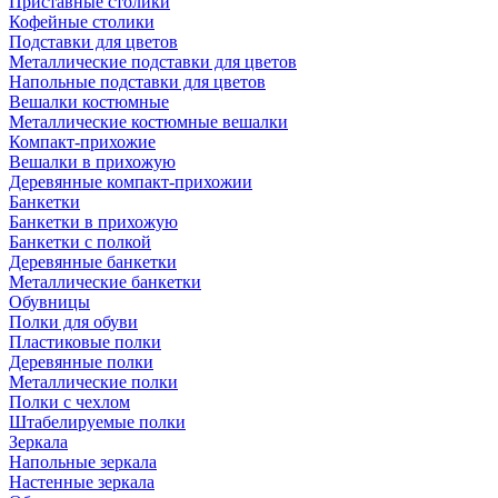
Приставные столики
Кофейные столики
Подставки для цветов
Металлические подставки для цветов
Напольные подставки для цветов
Вешалки костюмные
Металлические костюмные вешалки
Компакт-прихожие
Вешалки в прихожую
Деревянные компакт-прихожии
Банкетки
Банкетки в прихожую
Банкетки с полкой
Деревянные банкетки
Металлические банкетки
Обувницы
Полки для обуви
Пластиковые полки
Деревянные полки
Металлические полки
Полки с чехлом
Штабелируемые полки
Зеркала
Напольные зеркала
Настенные зеркала