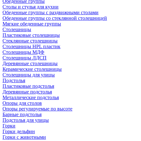
Обеденные группы
Столы и стулья для кухни
Обеденные группы с раздвижными столами
Обеденные группы со стеклянной столешницей
Мягкие обеденные группы
Столешницы
Пластиковые столешницы
Стеклянные столешницы
Столешницы HPL пластик
Столешницы МДФ
Столешницы ЛДСП
Деревянные столешницы
Керамические столешницы
Столешницы для улицы
Подстолья
Пластиковые подстолья
Деревянные подстолья
Металлические подстолья
Опоры для столов
Опоры регулируемые по высоте
Барные подстолья
Подстолья для улицы
Горки
Горки дельфин
Горки с животными