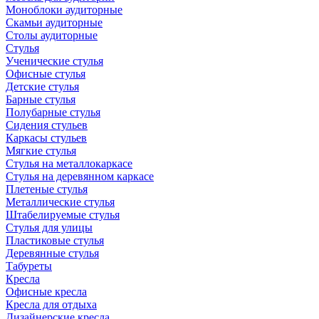
Моноблоки аудиторные
Скамьи аудиторные
Столы аудиторные
Стулья
Ученические стулья
Офисные стулья
Детские стулья
Барные стулья
Полубарные стулья
Сидения стульев
Каркасы стульев
Мягкие стулья
Стулья на металлокаркасе
Стулья на деревянном каркасе
Плетеные стулья
Металлические стулья
Штабелируемые стулья
Стулья для улицы
Пластиковые стулья
Деревянные стулья
Табуреты
Кресла
Офисные кресла
Кресла для отдыха
Дизайнерские кресла