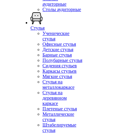
аудиторные
Столы аудиторные
Стулья
Ученические
стулья
Офисные стулья
Детские стулья
Барные стулья
Полубарные стулья
Сидения стульев
Каркасы стульев
Мягкие стулья
Стулья на
металлокаркасе
Стулья на
деревянном
каркасе
Плетеные стулья
Металлические
стулья
Штабелируемые
стулья