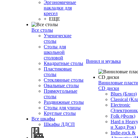
Эргономичные
накладки для
кресел
+ ЕЩЕ
Все столы
Ученические
столы
Столы для
школьной
столовой
Винил и музыка
Квадратные столы
Пластиковые
столы
Стеклянные столы
Виниловые пласт
Овальные столы
CD диски
Прямоугольные
Blues (Блюз)
столы
Classical (Кл
Раздвижные столы
Electronic
Столы для улицы
(Электроник
Круглые столы
Folk (Фолк)
Все шкафы
Hard n Heav
Шкафы ЛДСП
и Хард Рок)
Indie-rock &