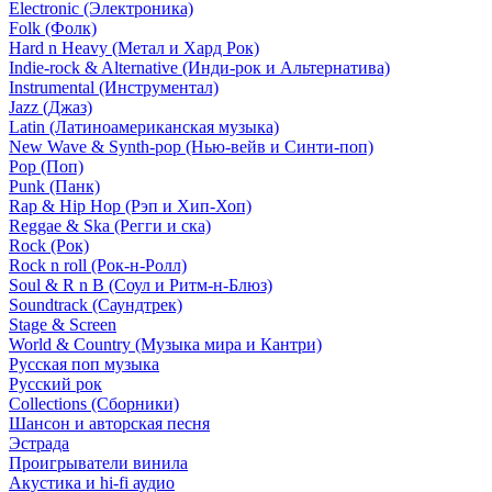
Electronic (Электроника)
Folk (Фолк)
Hard n Heavy (Метал и Хард Рок)
Indie-rock & Alternative (Инди-рок и Альтернатива)
Instrumental (Инструментал)
Jazz (Джаз)
Latin (Латиноамериканская музыка)
New Wave & Synth-pop (Нью-вейв и Синти-поп)
Pop (Поп)
Punk (Панк)
Rap & Hip Hop (Рэп и Хип-Хоп)
Reggae & Ska (Регги и ска)
Rock (Рок)
Rock n roll (Рок-н-Ролл)
Soul & R n B (Соул и Ритм-н-Блюз)
Soundtrack (Саундтрек)
Stage & Screen
World & Country (Музыка мира и Кантри)
Русская поп музыка
Русский рок
Сollections (Сборники)
Шансон и авторская песня
Эстрада
Проигрыватели винила
Акустика и hi-fi аудио