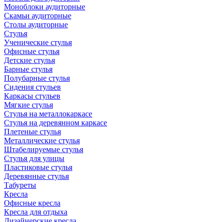
Моноблоки аудиторные
Скамьи аудиторные
Столы аудиторные
Стулья
Ученические стулья
Офисные стулья
Детские стулья
Барные стулья
Полубарные стулья
Сидения стульев
Каркасы стульев
Мягкие стулья
Стулья на металлокаркасе
Стулья на деревянном каркасе
Плетеные стулья
Металлические стулья
Штабелируемые стулья
Стулья для улицы
Пластиковые стулья
Деревянные стулья
Табуреты
Кресла
Офисные кресла
Кресла для отдыха
Дизайнерские кресла