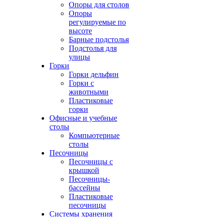
Опоры для столов
Опоры
регулируемые по
высоте
Барные подстолья
Подстолья для
улицы
Горки
Горки дельфин
Горки с
животными
Пластиковые
горки
Офисные и учебные
столы
Компьютерные
столы
Песочницы
Песочницы с
крышкой
Песочницы-
бассейны
Пластиковые
песочницы
Системы хранения