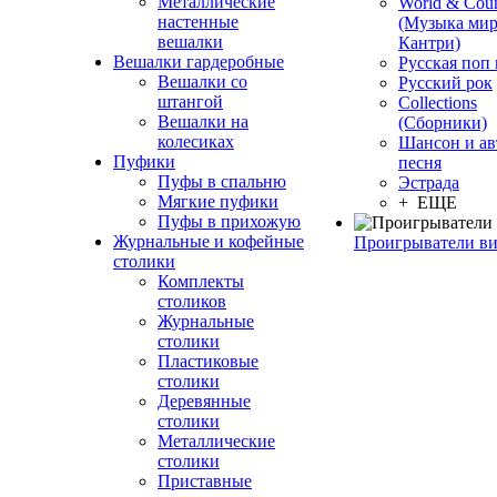
Металлические
World & Coun
настенные
(Музыка мир
вешалки
Кантри)
Вешалки гардеробные
Русская поп
Вешалки со
Русский рок
штангой
Сollections
Вешалки на
(Сборники)
колесиках
Шансон и ав
Пуфики
песня
Пуфы в спальню
Эстрада
Мягкие пуфики
+ ЕЩЕ
Пуфы в прихожую
Журнальные и кофейные
Проигрыватели в
столики
Комплекты
столиков
Журнальные
столики
Пластиковые
столики
Деревянные
столики
Металлические
столики
Приставные