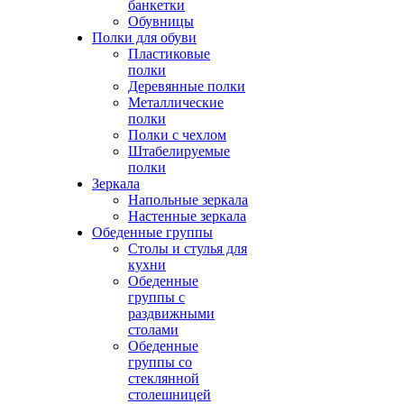
банкетки
Обувницы
Полки для обуви
Пластиковые
полки
Деревянные полки
Металлические
полки
Полки с чехлом
Штабелируемые
полки
Зеркала
Напольные зеркала
Настенные зеркала
Обеденные группы
Столы и стулья для
кухни
Обеденные
группы с
раздвижными
столами
Обеденные
группы со
стеклянной
столешницей