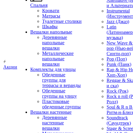
Alternative 
Спальня
и Альтернат
Кровати
Instrumental
Матрасы
(Инструмент
Туалетные столики
Jazz (Джаз)
Шкафы
Latin
Вешалки напольные
(Латиноамер
Деревянные
музыка)
напольные
New Wave & 
вешалки
pop (Нью-ве
Металлические
Синти-поп)
напольные
Pop (Поп)
вешалки
Punk (Панк)
Акции
Комплекты для улицы
Rap & Hip H
Обеденные
Хип-Хоп)
группы для
Reggae & Ska
террасы и веранды
и ска)
Обеденные
Rock (Рок)
группы на улицу
Rock n roll (
Пластиковые
Ролл)
обеденные группы
Soul & R n B
Вешалки настенные
Ритм-н-Блюз
Деревянные
Soundtrack
настенные
(Саундтрек)
вешалки
Stage & Scre