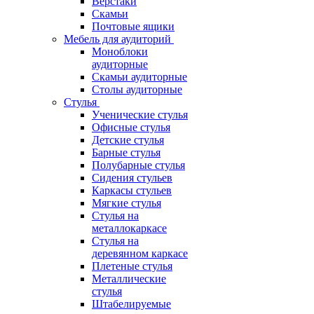
Верстаки
Скамьи
Почтовые ящики
Мебель для аудиторий
Моноблоки
аудиторные
Скамьи аудиторные
Столы аудиторные
Стулья
Ученические стулья
Офисные стулья
Детские стулья
Барные стулья
Полубарные стулья
Сидения стульев
Каркасы стульев
Мягкие стулья
Стулья на
металлокаркасе
Стулья на
деревянном каркасе
Плетеные стулья
Металлические
стулья
Штабелируемые