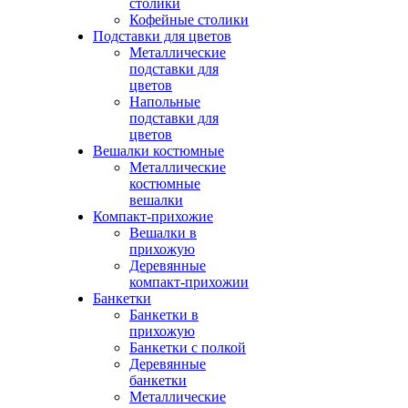
столики
Кофейные столики
Подставки для цветов
Металлические
подставки для
цветов
Напольные
подставки для
цветов
Вешалки костюмные
Металлические
костюмные
вешалки
Компакт-прихожие
Вешалки в
прихожую
Деревянные
компакт-прихожии
Банкетки
Банкетки в
прихожую
Банкетки с полкой
Деревянные
банкетки
Металлические