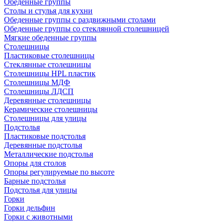
Обеденные группы
Столы и стулья для кухни
Обеденные группы с раздвижными столами
Обеденные группы со стеклянной столешницей
Мягкие обеденные группы
Столешницы
Пластиковые столешницы
Стеклянные столешницы
Столешницы HPL пластик
Столешницы МДФ
Столешницы ЛДСП
Деревянные столешницы
Керамические столешницы
Столешницы для улицы
Подстолья
Пластиковые подстолья
Деревянные подстолья
Металлические подстолья
Опоры для столов
Опоры регулируемые по высоте
Барные подстолья
Подстолья для улицы
Горки
Горки дельфин
Горки с животными