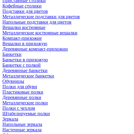
Приставные столики
Кофейные столики
Подставки для цветов
Металлические подставки для цветов
Напольные подставки для цветов
Вешалки костюмные
Металлические костюмные вешалки
Компакт-прихожие
Вешалки в прихожую
Деревянные компакт-прихожии
Банкетки
Банкетки в прихожую
Банкетки с полкой
Деревянные банкетки
Металлические банкетки
Обувницы
Полки для обуви
Пластиковые полки
Деревянные полки
Металлические полки
Полки с чехлом
Штабелируемые полки
Зеркала
Напольные зеркала
Настенные зеркала