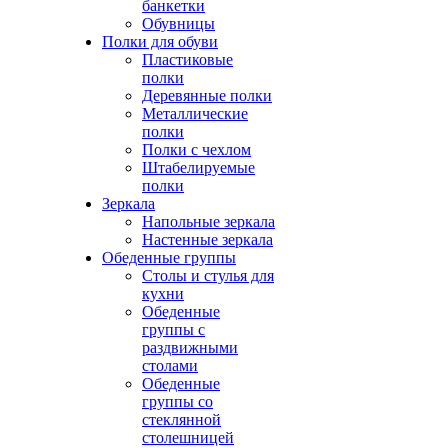
банкетки
Обувницы
Полки для обуви
Пластиковые
полки
Деревянные полки
Металлические
полки
Полки с чехлом
Штабелируемые
полки
Зеркала
Напольные зеркала
Настенные зеркала
Обеденные группы
Столы и стулья для
кухни
Обеденные
группы с
раздвижными
столами
Обеденные
группы со
стеклянной
столешницей