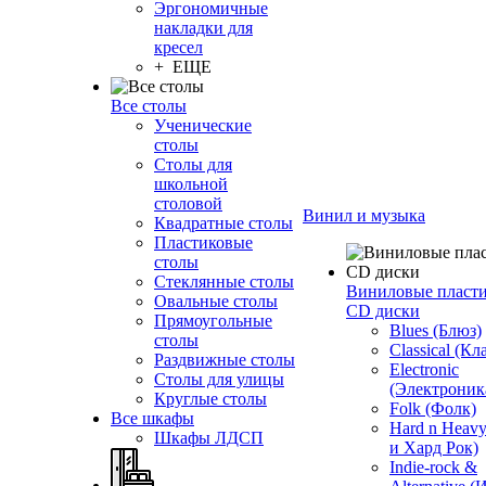
Эргономичные
накладки для
кресел
+ ЕЩЕ
Все столы
Ученические
столы
Столы для
школьной
столовой
Винил и музыка
Квадратные столы
Пластиковые
столы
Стеклянные столы
Виниловые пласт
Овальные столы
CD диски
Прямоугольные
Blues (Блюз)
столы
Classical (Кл
Раздвижные столы
Electronic
Столы для улицы
(Электроник
Круглые столы
Folk (Фолк)
Все шкафы
Hard n Heav
Шкафы ЛДСП
и Хард Рок)
Indie-rock &