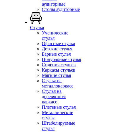
аудиторные
Столы аудиторные
Стулья
Ученические
стулья
Офисные стулья
Детские стулья
Барные стулья
Полубарные стулья
Сидения стульев
Каркасы стульев
Мягкие стулья
Стулья на
металлокаркасе
Стулья на
деревянном
каркасе
Плетеные стулья
Металлические
стулья
Штабелируемые
стулья