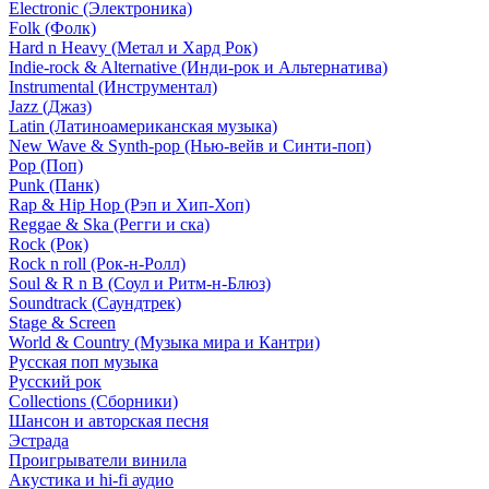
Electronic (Электроника)
Folk (Фолк)
Hard n Heavy (Метал и Хард Рок)
Indie-rock & Alternative (Инди-рок и Альтернатива)
Instrumental (Инструментал)
Jazz (Джаз)
Latin (Латиноамериканская музыка)
New Wave & Synth-pop (Нью-вейв и Синти-поп)
Pop (Поп)
Punk (Панк)
Rap & Hip Hop (Рэп и Хип-Хоп)
Reggae & Ska (Регги и ска)
Rock (Рок)
Rock n roll (Рок-н-Ролл)
Soul & R n B (Соул и Ритм-н-Блюз)
Soundtrack (Саундтрек)
Stage & Screen
World & Country (Музыка мира и Кантри)
Русская поп музыка
Русский рок
Сollections (Сборники)
Шансон и авторская песня
Эстрада
Проигрыватели винила
Акустика и hi-fi аудио