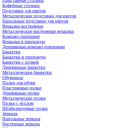
Приставные столики
Кофейные столики
Подставки для цветов
Металлические подставки для цветов
Напольные подставки для цветов
Вешалки костюмные
Металлические костюмные вешалки
Компакт-прихожие
Вешалки в прихожую
Деревянные компакт-прихожии
Банкетки
Банкетки в прихожую
Банкетки с полкой
Деревянные банкетки
Металлические банкетки
Обувницы
Полки для обуви
Пластиковые полки
Деревянные полки
Металлические полки
Полки с чехлом
Штабелируемые полки
Зеркала
Напольные зеркала
Настенные зеркала