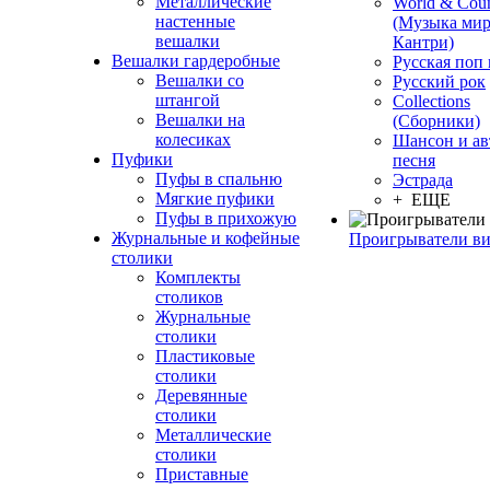
Металлические
World & Coun
настенные
(Музыка мир
вешалки
Кантри)
Вешалки гардеробные
Русская поп
Вешалки со
Русский рок
штангой
Сollections
Вешалки на
(Сборники)
колесиках
Шансон и ав
Пуфики
песня
Пуфы в спальню
Эстрада
Мягкие пуфики
+ ЕЩЕ
Пуфы в прихожую
Журнальные и кофейные
Проигрыватели в
столики
Комплекты
столиков
Журнальные
столики
Пластиковые
столики
Деревянные
столики
Металлические
столики
Приставные