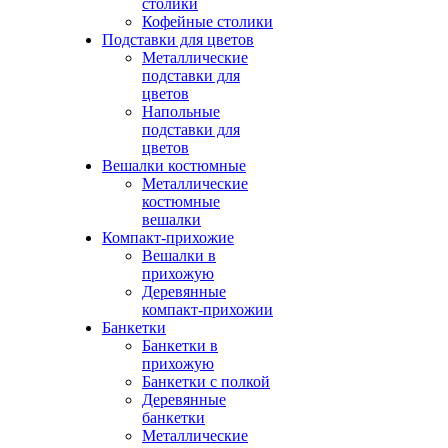
столики
Кофейные столики
Подставки для цветов
Металлические
подставки для
цветов
Напольные
подставки для
цветов
Вешалки костюмные
Металлические
костюмные
вешалки
Компакт-прихожие
Вешалки в
прихожую
Деревянные
компакт-прихожии
Банкетки
Банкетки в
прихожую
Банкетки с полкой
Деревянные
банкетки
Металлические