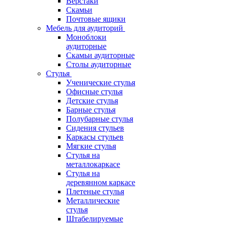
Верстаки
Скамьи
Почтовые ящики
Мебель для аудиторий
Моноблоки
аудиторные
Скамьи аудиторные
Столы аудиторные
Стулья
Ученические стулья
Офисные стулья
Детские стулья
Барные стулья
Полубарные стулья
Сидения стульев
Каркасы стульев
Мягкие стулья
Стулья на
металлокаркасе
Стулья на
деревянном каркасе
Плетеные стулья
Металлические
стулья
Штабелируемые