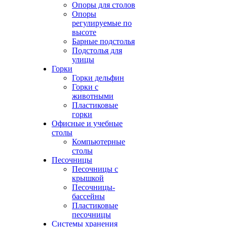
Опоры для столов
Опоры
регулируемые по
высоте
Барные подстолья
Подстолья для
улицы
Горки
Горки дельфин
Горки с
животными
Пластиковые
горки
Офисные и учебные
столы
Компьютерные
столы
Песочницы
Песочницы с
крышкой
Песочницы-
бассейны
Пластиковые
песочницы
Системы хранения