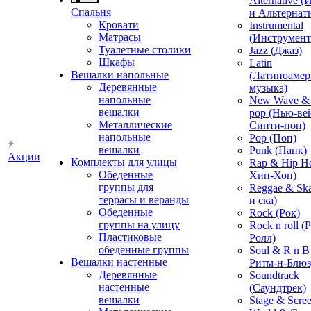
Alternative 
Спальня
и Альтернат
Кровати
Instrumental
Матрасы
(Инструмент
Туалетные столики
Jazz (Джаз)
Шкафы
Latin
Вешалки напольные
(Латиноамер
Деревянные
музыка)
напольные
New Wave & 
вешалки
pop (Нью-ве
Металлические
Синти-поп)
напольные
Pop (Поп)
вешалки
Punk (Панк)
Акции
Комплекты для улицы
Rap & Hip H
Обеденные
Хип-Хоп)
группы для
Reggae & Ska
террасы и веранды
и ска)
Обеденные
Rock (Рок)
группы на улицу
Rock n roll (
Пластиковые
Ролл)
обеденные группы
Soul & R n B
Вешалки настенные
Ритм-н-Блюз
Деревянные
Soundtrack
настенные
(Саундтрек)
вешалки
Stage & Scre