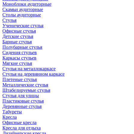
Моноблоки аудиторные
Скамьи аудиторные
Столы аудиторные
Стулья
Ученические стулья
Офисные стулья
Детские стулья
Барные стулья
Полубарные стулья
Сидения стульев
Каркасы стульев
Мягкие стулья
Стулья на металлокаркасе
Стулья на деревянном каркасе
Плетеные стулья
Металлические стулья
Штабелируемые стулья
Стулья для улицы
Пластиковые стулья
Деревянные стулья
Табуреты
Кресла
Офисные кресла
Кресла для отдыха
Дизайнерские кресла