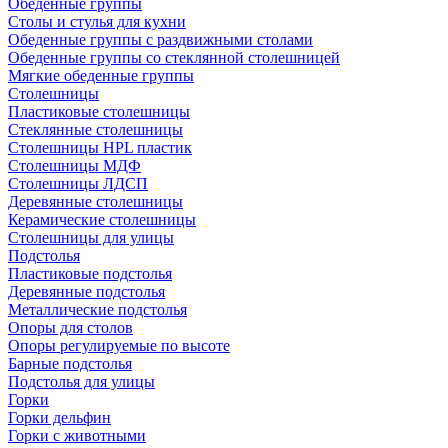
Обеденные группы
Столы и стулья для кухни
Обеденные группы с раздвижными столами
Обеденные группы со стеклянной столешницей
Мягкие обеденные группы
Столешницы
Пластиковые столешницы
Стеклянные столешницы
Столешницы HPL пластик
Столешницы МДФ
Столешницы ЛДСП
Деревянные столешницы
Керамические столешницы
Столешницы для улицы
Подстолья
Пластиковые подстолья
Деревянные подстолья
Металлические подстолья
Опоры для столов
Опоры регулируемые по высоте
Барные подстолья
Подстолья для улицы
Горки
Горки дельфин
Горки с животными