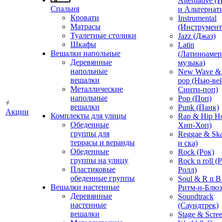
Alternative 
Спальня
и Альтернат
Кровати
Instrumental
Матрасы
(Инструмент
Туалетные столики
Jazz (Джаз)
Шкафы
Latin
Вешалки напольные
(Латиноамер
Деревянные
музыка)
напольные
New Wave & 
вешалки
pop (Нью-ве
Металлические
Синти-поп)
напольные
Pop (Поп)
вешалки
Punk (Панк)
Акции
Комплекты для улицы
Rap & Hip H
Обеденные
Хип-Хоп)
группы для
Reggae & Ska
террасы и веранды
и ска)
Обеденные
Rock (Рок)
группы на улицу
Rock n roll (
Пластиковые
Ролл)
обеденные группы
Soul & R n B
Вешалки настенные
Ритм-н-Блюз
Деревянные
Soundtrack
настенные
(Саундтрек)
вешалки
Stage & Scre