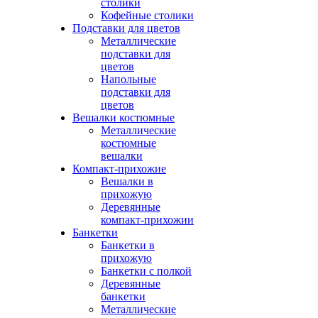
столики
Кофейные столики
Подставки для цветов
Металлические
подставки для
цветов
Напольные
подставки для
цветов
Вешалки костюмные
Металлические
костюмные
вешалки
Компакт-прихожие
Вешалки в
прихожую
Деревянные
компакт-прихожии
Банкетки
Банкетки в
прихожую
Банкетки с полкой
Деревянные
банкетки
Металлические