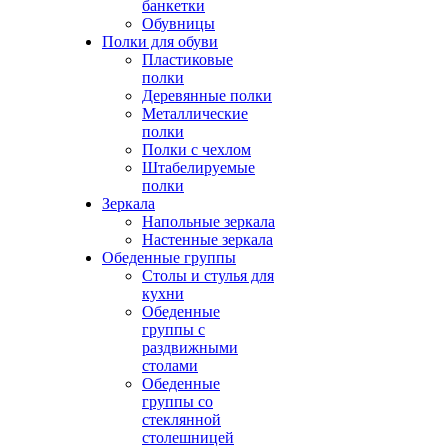
банкетки
Обувницы
Полки для обуви
Пластиковые
полки
Деревянные полки
Металлические
полки
Полки с чехлом
Штабелируемые
полки
Зеркала
Напольные зеркала
Настенные зеркала
Обеденные группы
Столы и стулья для
кухни
Обеденные
группы с
раздвижными
столами
Обеденные
группы со
стеклянной
столешницей