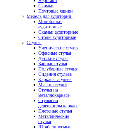
Верстаки
Скамьи
Почтовые ящики
Мебель для аудиторий
Моноблоки
аудиторные
Скамьи аудиторные
Столы аудиторные
Стулья
Ученические стулья
Офисные стулья
Детские стулья
Барные стулья
Полубарные стулья
Сидения стульев
Каркасы стульев
Мягкие стулья
Стулья на
металлокаркасе
Стулья на
деревянном каркасе
Плетеные стулья
Металлические
стулья
Штабелируемые