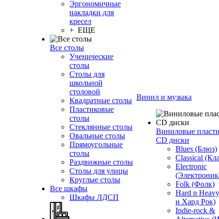
Эргономичные
накладки для
кресел
+ ЕЩЕ
Все столы
Ученические
столы
Столы для
школьной
столовой
Винил и музыка
Квадратные столы
Пластиковые
столы
Стеклянные столы
Виниловые пласт
Овальные столы
CD диски
Прямоугольные
Blues (Блюз)
столы
Classical (Кл
Раздвижные столы
Electronic
Столы для улицы
(Электроник
Круглые столы
Folk (Фолк)
Все шкафы
Hard n Heav
Шкафы ЛДСП
и Хард Рок)
Indie-rock &