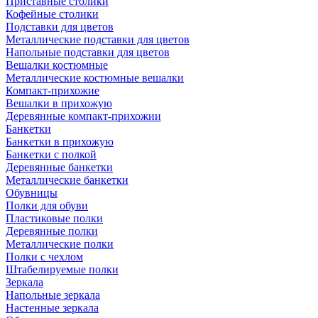
Приставные столики
Кофейные столики
Подставки для цветов
Металлические подставки для цветов
Напольные подставки для цветов
Вешалки костюмные
Металлические костюмные вешалки
Компакт-прихожие
Вешалки в прихожую
Деревянные компакт-прихожии
Банкетки
Банкетки в прихожую
Банкетки с полкой
Деревянные банкетки
Металлические банкетки
Обувницы
Полки для обуви
Пластиковые полки
Деревянные полки
Металлические полки
Полки с чехлом
Штабелируемые полки
Зеркала
Напольные зеркала
Настенные зеркала