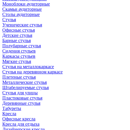
Моноблоки аудиторные
Скамьи аудиторные
Столы аудиторные
Стулья
Ученические стулья
Офисные стулья
Детские стулья
Барные стулья
Полубарные стулья
Сидения стульев
Каркасы стульев
Мягкие стулья
Стулья на металлокаркасе
Стулья на деревянном каркасе
Плетеные стулья
Металлические стулья
Штабелируемые стулья
Стулья для улицы
Пластиковые стулья
Деревянные стулья
Табуреты
Кресла
Офисные кресла
Кресла для отдыха
Дизайнерские кресла