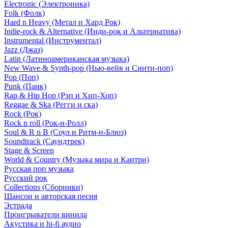
Electronic (Электроника)
Folk (Фолк)
Hard n Heavy (Метал и Хард Рок)
Indie-rock & Alternative (Инди-рок и Альтернатива)
Instrumental (Инструментал)
Jazz (Джаз)
Latin (Латиноамериканская музыка)
New Wave & Synth-pop (Нью-вейв и Синти-поп)
Pop (Поп)
Punk (Панк)
Rap & Hip Hop (Рэп и Хип-Хоп)
Reggae & Ska (Регги и ска)
Rock (Рок)
Rock n roll (Рок-н-Ролл)
Soul & R n B (Соул и Ритм-н-Блюз)
Soundtrack (Саундтрек)
Stage & Screen
World & Country (Музыка мира и Кантри)
Русская поп музыка
Русский рок
Сollections (Сборники)
Шансон и авторская песня
Эстрада
Проигрыватели винила
Акустика и hi-fi аудио