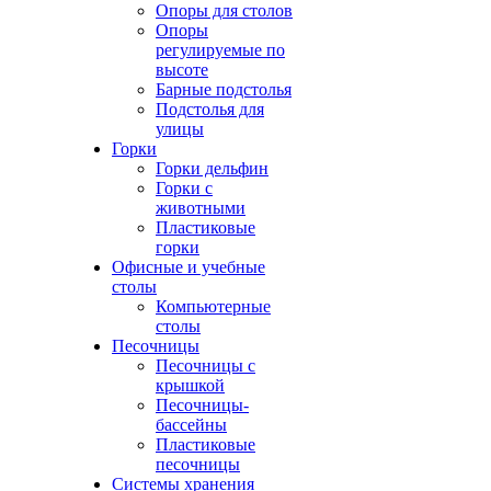
Опоры для столов
Опоры
регулируемые по
высоте
Барные подстолья
Подстолья для
улицы
Горки
Горки дельфин
Горки с
животными
Пластиковые
горки
Офисные и учебные
столы
Компьютерные
столы
Песочницы
Песочницы с
крышкой
Песочницы-
бассейны
Пластиковые
песочницы
Системы хранения