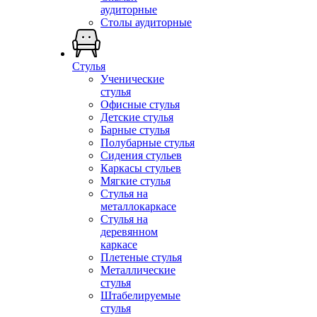
аудиторные
Столы аудиторные
Стулья
Ученические
стулья
Офисные стулья
Детские стулья
Барные стулья
Полубарные стулья
Сидения стульев
Каркасы стульев
Мягкие стулья
Стулья на
металлокаркасе
Стулья на
деревянном
каркасе
Плетеные стулья
Металлические
стулья
Штабелируемые
стулья