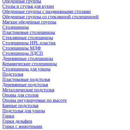
Обеденные группы
Столы и стулья для кухни
Обеденные группы с раздвижными столами
Обеденные группы со стеклянной столешницей
Мягкие обеденные группы
Столешницы
Пластиковые столешницы
Стеклянные столешницы
Столешницы HPL пластик
Столешницы МДФ
Столешницы ЛДСП
Деревянные столешницы
Керамические столешницы
Столешницы для улицы
Подстолья
Пластиковые подстолья
Деревянные подстолья
Металлические подстолья
Опоры для столов
Опоры регулируемые по высоте
Барные подстолья
Подстолья для улицы
Горки
Горки дельфин
Горки с животными