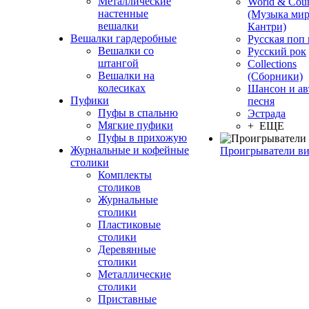
Металлические
World & Coun
настенные
(Музыка мир
вешалки
Кантри)
Вешалки гардеробные
Русская поп
Вешалки со
Русский рок
штангой
Сollections
Вешалки на
(Сборники)
колесиках
Шансон и ав
Пуфики
песня
Пуфы в спальню
Эстрада
Мягкие пуфики
+ ЕЩЕ
Пуфы в прихожую
Журнальные и кофейные
Проигрыватели в
столики
Комплекты
столиков
Журнальные
столики
Пластиковые
столики
Деревянные
столики
Металлические
столики
Приставные