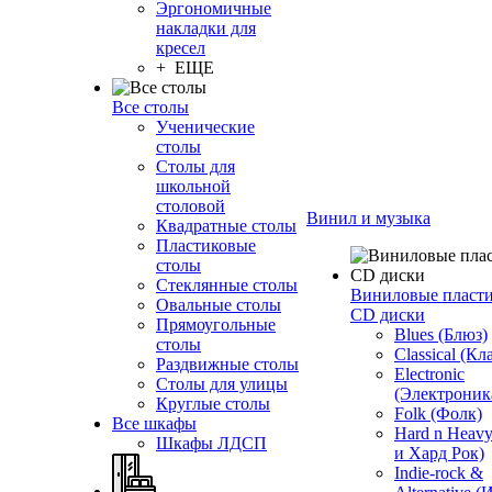
Эргономичные
накладки для
кресел
+ ЕЩЕ
Все столы
Ученические
столы
Столы для
школьной
столовой
Винил и музыка
Квадратные столы
Пластиковые
столы
Стеклянные столы
Виниловые пласт
Овальные столы
CD диски
Прямоугольные
Blues (Блюз)
столы
Classical (Кл
Раздвижные столы
Electronic
Столы для улицы
(Электроник
Круглые столы
Folk (Фолк)
Все шкафы
Hard n Heav
Шкафы ЛДСП
и Хард Рок)
Indie-rock &