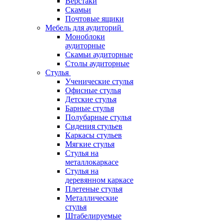
Верстаки
Скамьи
Почтовые ящики
Мебель для аудиторий
Моноблоки
аудиторные
Скамьи аудиторные
Столы аудиторные
Стулья
Ученические стулья
Офисные стулья
Детские стулья
Барные стулья
Полубарные стулья
Сидения стульев
Каркасы стульев
Мягкие стулья
Стулья на
металлокаркасе
Стулья на
деревянном каркасе
Плетеные стулья
Металлические
стулья
Штабелируемые