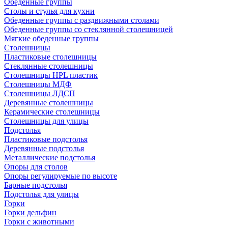
Обеденные группы
Столы и стулья для кухни
Обеденные группы с раздвижными столами
Обеденные группы со стеклянной столешницей
Мягкие обеденные группы
Столешницы
Пластиковые столешницы
Стеклянные столешницы
Столешницы HPL пластик
Столешницы МДФ
Столешницы ЛДСП
Деревянные столешницы
Керамические столешницы
Столешницы для улицы
Подстолья
Пластиковые подстолья
Деревянные подстолья
Металлические подстолья
Опоры для столов
Опоры регулируемые по высоте
Барные подстолья
Подстолья для улицы
Горки
Горки дельфин
Горки с животными