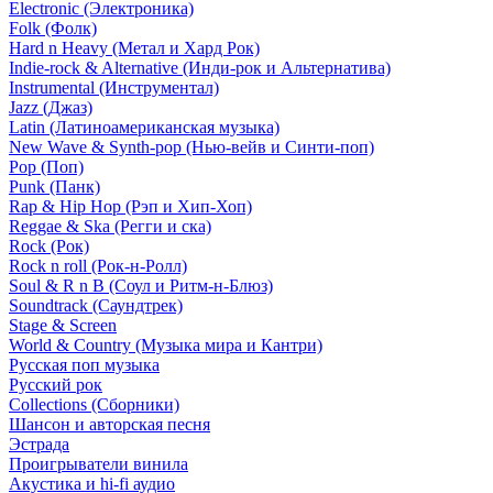
Electronic (Электроника)
Folk (Фолк)
Hard n Heavy (Метал и Хард Рок)
Indie-rock & Alternative (Инди-рок и Альтернатива)
Instrumental (Инструментал)
Jazz (Джаз)
Latin (Латиноамериканская музыка)
New Wave & Synth-pop (Нью-вейв и Синти-поп)
Pop (Поп)
Punk (Панк)
Rap & Hip Hop (Рэп и Хип-Хоп)
Reggae & Ska (Регги и ска)
Rock (Рок)
Rock n roll (Рок-н-Ролл)
Soul & R n B (Соул и Ритм-н-Блюз)
Soundtrack (Саундтрек)
Stage & Screen
World & Country (Музыка мира и Кантри)
Русская поп музыка
Русский рок
Сollections (Сборники)
Шансон и авторская песня
Эстрада
Проигрыватели винила
Акустика и hi-fi аудио