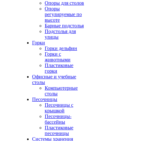
Опоры для столов
Опоры
регулируемые по
высоте
Барные подстолья
Подстолья для
улицы
Горки
Горки дельфин
Горки с
животными
Пластиковые
горки
Офисные и учебные
столы
Компьютерные
столы
Песочницы
Песочницы с
крышкой
Песочницы-
бассейны
Пластиковые
песочницы
Системы хранения