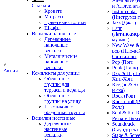
Alternative 
Спальня
и Альтернат
Кровати
Instrumental
Матрасы
(Инструмент
Туалетные столики
Jazz (Джаз)
Шкафы
Latin
Вешалки напольные
(Латиноамер
Деревянные
музыка)
напольные
New Wave & 
вешалки
pop (Нью-ве
Металлические
Синти-поп)
напольные
Pop (Поп)
вешалки
Punk (Панк)
Акции
Комплекты для улицы
Rap & Hip H
Обеденные
Хип-Хоп)
группы для
Reggae & Ska
террасы и веранды
и ска)
Обеденные
Rock (Рок)
группы на улицу
Rock n roll (
Пластиковые
Ролл)
обеденные группы
Soul & R n B
Вешалки настенные
Ритм-н-Блюз
Деревянные
Soundtrack
настенные
(Саундтрек)
вешалки
Stage & Scre