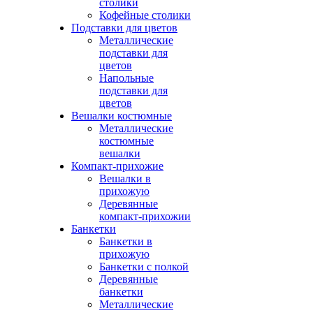
столики
Кофейные столики
Подставки для цветов
Металлические
подставки для
цветов
Напольные
подставки для
цветов
Вешалки костюмные
Металлические
костюмные
вешалки
Компакт-прихожие
Вешалки в
прихожую
Деревянные
компакт-прихожии
Банкетки
Банкетки в
прихожую
Банкетки с полкой
Деревянные
банкетки
Металлические