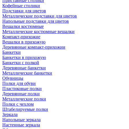
Приставные столики
Кофейные столики
Подставки для цветов
Металлические подставки для цветов
Напольные подставки для цветов
Вешалки костюмные
Металлические костюмные вешалки
Компакт-прихожие
Вешалки в прихожую
Деревянные компакт-прихожии
Банкетки
Банкетки в прихожую
Банкетки с полкой
Деревянные банкетки
Металлические банкетки
Обувницы
Полки для обуви
Пластиковые полки
Деревянные полки
Металлические полки
Полки с чехлом
Штабелируемые полки
Зеркала
Напольные зеркала
Настенные зеркала