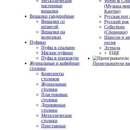
Металлические
World & Coun
настенные
(Музыка мир
вешалки
Кантри)
Вешалки гардеробные
Русская поп
Вешалки со
Русский рок
штангой
Сollections
Вешалки на
(Сборники)
колесиках
Шансон и ав
Пуфики
песня
Пуфы в спальню
Эстрада
Мягкие пуфики
+ ЕЩЕ
Пуфы в прихожую
Журнальные и кофейные
Проигрыватели в
столики
Комплекты
столиков
Журнальные
столики
Пластиковые
столики
Деревянные
столики
Металлические
столики
Приставные