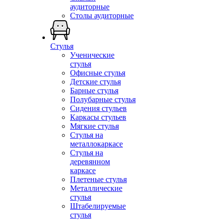
аудиторные
Столы аудиторные
Стулья
Ученические
стулья
Офисные стулья
Детские стулья
Барные стулья
Полубарные стулья
Сидения стульев
Каркасы стульев
Мягкие стулья
Стулья на
металлокаркасе
Стулья на
деревянном
каркасе
Плетеные стулья
Металлические
стулья
Штабелируемые
стулья