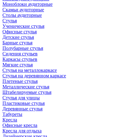
Моноблоки аудиторные
Скамьи аудиторные
Столы аудиторные
Стулья
Ученические стулья
Офисные стулья
Детские стулья
Барные стулья
Полубарные стулья
Сидения стульев
Каркасы стульев
Мягкие стулья
Стулья на металлокаркасе
Стулья на деревянном каркасе
Плетеные стулья
Металлические стулья
Штабелируемые стулья
Стулья для улицы
Пластиковые стулья
Деревянные стулья
Табуреты
Кресла
Офисные кресла
Кресла для отдыха
Дизайнерские кресла