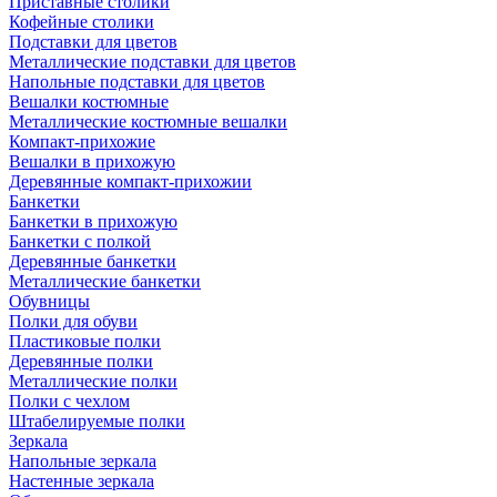
Приставные столики
Кофейные столики
Подставки для цветов
Металлические подставки для цветов
Напольные подставки для цветов
Вешалки костюмные
Металлические костюмные вешалки
Компакт-прихожие
Вешалки в прихожую
Деревянные компакт-прихожии
Банкетки
Банкетки в прихожую
Банкетки с полкой
Деревянные банкетки
Металлические банкетки
Обувницы
Полки для обуви
Пластиковые полки
Деревянные полки
Металлические полки
Полки с чехлом
Штабелируемые полки
Зеркала
Напольные зеркала
Настенные зеркала