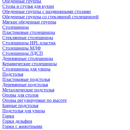
Обеденные группы
Столы и стулья для кухни
Обеденные группы с раздвижными столами
Обеденные группы со стеклянной столешницей
Мягкие обеденные группы
Столешницы
Пластиковые столешницы
Стеклянные столешницы
Столешницы HPL пластик
Столешницы МДФ
Столешницы ЛДСП
Деревянные столешницы
Керамические столешницы
Столешницы для улицы
Подстолья
Пластиковые подстолья
Деревянные подстолья
Металлические подстолья
Опоры для столов
Опоры регулируемые по высоте
Барные подстолья
Подстолья для улицы
Горки
Горки дельфин
Горки с животными