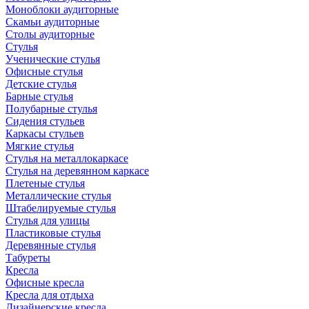
Моноблоки аудиторные
Скамьи аудиторные
Столы аудиторные
Стулья
Ученические стулья
Офисные стулья
Детские стулья
Барные стулья
Полубарные стулья
Сидения стульев
Каркасы стульев
Мягкие стулья
Стулья на металлокаркасе
Стулья на деревянном каркасе
Плетеные стулья
Металлические стулья
Штабелируемые стулья
Стулья для улицы
Пластиковые стулья
Деревянные стулья
Табуреты
Кресла
Офисные кресла
Кресла для отдыха
Дизайнерские кресла