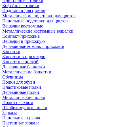
Приставные столики
Кофейные столики
Подставки для цветов
Металлические подставки для цветов
Напольные подставки для цветов
Вешалки костюмные
Металлические костюмные вешалки
Компакт-прихожие
Вешалки в прихожую
Деревянные компакт-прихожии
Банкетки
Банкетки в прихожую
Банкетки с полкой
Деревянные банкетки
Металлические банкетки
Обувницы
Полки для обуви
Пластиковые полки
Деревянные полки
Металлические полки
Полки с чехлом
Штабелируемые полки
Зеркала
Напольные зеркала
Настенные зеркала