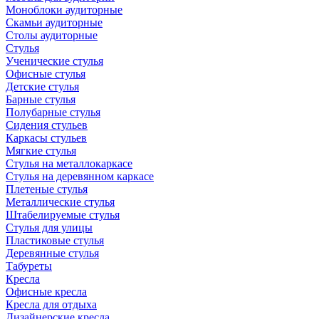
Моноблоки аудиторные
Скамьи аудиторные
Столы аудиторные
Стулья
Ученические стулья
Офисные стулья
Детские стулья
Барные стулья
Полубарные стулья
Сидения стульев
Каркасы стульев
Мягкие стулья
Стулья на металлокаркасе
Стулья на деревянном каркасе
Плетеные стулья
Металлические стулья
Штабелируемые стулья
Стулья для улицы
Пластиковые стулья
Деревянные стулья
Табуреты
Кресла
Офисные кресла
Кресла для отдыха
Дизайнерские кресла