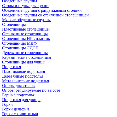
Обеденные группы
Столы и стулья для кухни
Обеденные группы с раздвижными столами
Обеденные группы со стеклянной столешницей
Мягкие обеденные группы
Столешницы
Пластиковые столешницы
Стеклянные столешницы
Столешницы HPL пластик
Столешницы МДФ
Столешницы ЛДСП
Деревянные столешницы
Керамические столешницы
Столешницы для улицы
Подстолья
Пластиковые подстолья
Деревянные подстолья
Металлические подстолья
Опоры для столов
Опоры регулируемые по высоте
Барные подстолья
Подстолья для улицы
Горки
Горки дельфин
Горки с животными