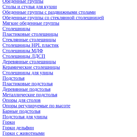
Обеденные группы
Столы и стулья для кухни
Обеденные группы с раздвижными столами
Обеденные группы со стеклянной столешницей
Мягкие обеденные группы
Столешницы
Пластиковые столешницы
Стеклянные столешницы
Столешницы HPL пластик
Столешницы МДФ
Столешницы ЛДСП
Деревянные столешницы
Керамические столешницы
Столешницы для улицы
Подстолья
Пластиковые подстолья
Деревянные подстолья
Металлические подстолья
Опоры для столов
Опоры регулируемые по высоте
Барные подстолья
Подстолья для улицы
Горки
Горки дельфин
Горки с животными