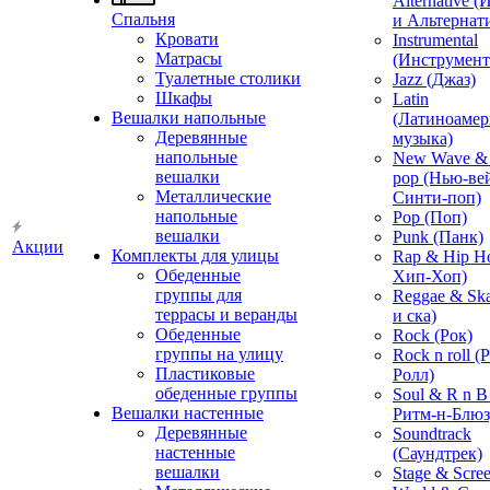
Alternative 
Спальня
и Альтернат
Кровати
Instrumental
Матрасы
(Инструмент
Туалетные столики
Jazz (Джаз)
Шкафы
Latin
Вешалки напольные
(Латиноамер
Деревянные
музыка)
напольные
New Wave & 
вешалки
pop (Нью-ве
Металлические
Синти-поп)
напольные
Pop (Поп)
вешалки
Punk (Панк)
Акции
Комплекты для улицы
Rap & Hip H
Обеденные
Хип-Хоп)
группы для
Reggae & Ska
террасы и веранды
и ска)
Обеденные
Rock (Рок)
группы на улицу
Rock n roll (
Пластиковые
Ролл)
обеденные группы
Soul & R n B
Вешалки настенные
Ритм-н-Блюз
Деревянные
Soundtrack
настенные
(Саундтрек)
вешалки
Stage & Scre