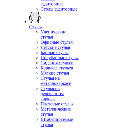
аудиторные
Столы аудиторные
Стулья
Ученические
стулья
Офисные стулья
Детские стулья
Барные стулья
Полубарные стулья
Сидения стульев
Каркасы стульев
Мягкие стулья
Стулья на
металлокаркасе
Стулья на
деревянном
каркасе
Плетеные стулья
Металлические
стулья
Штабелируемые
стулья