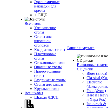
Эргономичные
накладки для
кресел
+ ЕЩЕ
Все столы
Ученические
столы
Столы для
школьной
столовой
Винил и музыка
Квадратные столы
Пластиковые
столы
Стеклянные столы
Виниловые пласт
Овальные столы
CD диски
Прямоугольные
Blues (Блюз)
столы
Classical (Кл
Раздвижные столы
Electronic
Столы для улицы
(Электроник
Круглые столы
Folk (Фолк)
Все шкафы
Hard n Heav
Шкафы ЛДСП
и Хард Рок)
Indie-rock &