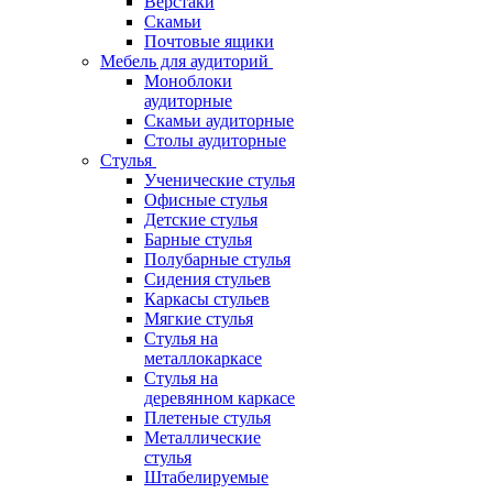
Верстаки
Скамьи
Почтовые ящики
Мебель для аудиторий
Моноблоки
аудиторные
Скамьи аудиторные
Столы аудиторные
Стулья
Ученические стулья
Офисные стулья
Детские стулья
Барные стулья
Полубарные стулья
Сидения стульев
Каркасы стульев
Мягкие стулья
Стулья на
металлокаркасе
Стулья на
деревянном каркасе
Плетеные стулья
Металлические
стулья
Штабелируемые