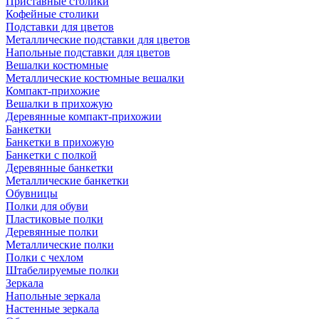
Приставные столики
Кофейные столики
Подставки для цветов
Металлические подставки для цветов
Напольные подставки для цветов
Вешалки костюмные
Металлические костюмные вешалки
Компакт-прихожие
Вешалки в прихожую
Деревянные компакт-прихожии
Банкетки
Банкетки в прихожую
Банкетки с полкой
Деревянные банкетки
Металлические банкетки
Обувницы
Полки для обуви
Пластиковые полки
Деревянные полки
Металлические полки
Полки с чехлом
Штабелируемые полки
Зеркала
Напольные зеркала
Настенные зеркала