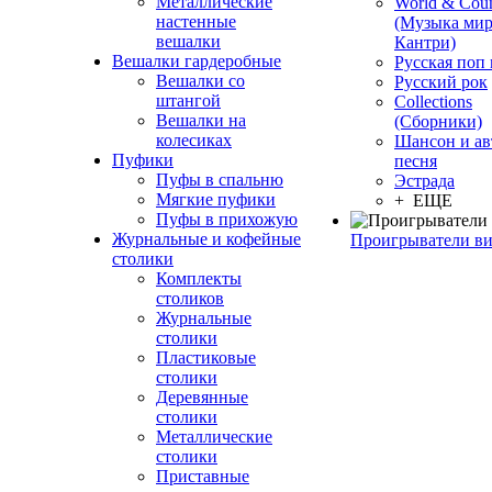
Металлические
World & Coun
настенные
(Музыка мир
вешалки
Кантри)
Вешалки гардеробные
Русская поп
Вешалки со
Русский рок
штангой
Сollections
Вешалки на
(Сборники)
колесиках
Шансон и ав
Пуфики
песня
Пуфы в спальню
Эстрада
Мягкие пуфики
+ ЕЩЕ
Пуфы в прихожую
Журнальные и кофейные
Проигрыватели в
столики
Комплекты
столиков
Журнальные
столики
Пластиковые
столики
Деревянные
столики
Металлические
столики
Приставные