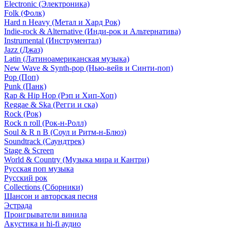
Electronic (Электроника)
Folk (Фолк)
Hard n Heavy (Метал и Хард Рок)
Indie-rock & Alternative (Инди-рок и Альтернатива)
Instrumental (Инструментал)
Jazz (Джаз)
Latin (Латиноамериканская музыка)
New Wave & Synth-pop (Нью-вейв и Синти-поп)
Pop (Поп)
Punk (Панк)
Rap & Hip Hop (Рэп и Хип-Хоп)
Reggae & Ska (Регги и ска)
Rock (Рок)
Rock n roll (Рок-н-Ролл)
Soul & R n B (Соул и Ритм-н-Блюз)
Soundtrack (Саундтрек)
Stage & Screen
World & Country (Музыка мира и Кантри)
Русская поп музыка
Русский рок
Сollections (Сборники)
Шансон и авторская песня
Эстрада
Проигрыватели винила
Акустика и hi-fi аудио