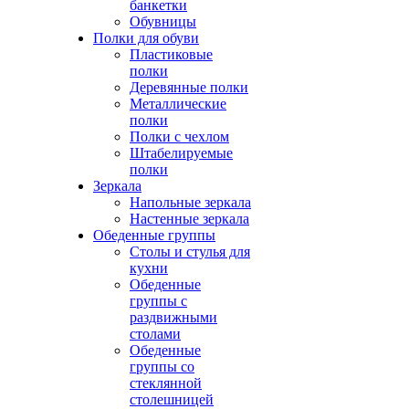
банкетки
Обувницы
Полки для обуви
Пластиковые
полки
Деревянные полки
Металлические
полки
Полки с чехлом
Штабелируемые
полки
Зеркала
Напольные зеркала
Настенные зеркала
Обеденные группы
Столы и стулья для
кухни
Обеденные
группы с
раздвижными
столами
Обеденные
группы со
стеклянной
столешницей