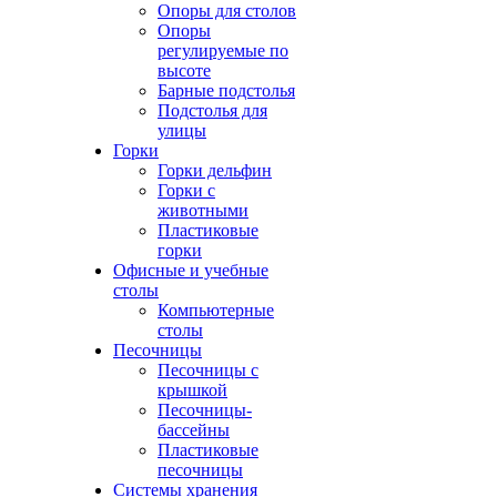
Опоры для столов
Опоры
регулируемые по
высоте
Барные подстолья
Подстолья для
улицы
Горки
Горки дельфин
Горки с
животными
Пластиковые
горки
Офисные и учебные
столы
Компьютерные
столы
Песочницы
Песочницы с
крышкой
Песочницы-
бассейны
Пластиковые
песочницы
Системы хранения