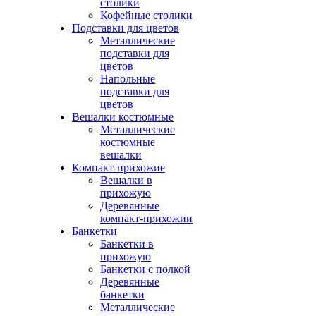
столики
Кофейные столики
Подставки для цветов
Металлические
подставки для
цветов
Напольные
подставки для
цветов
Вешалки костюмные
Металлические
костюмные
вешалки
Компакт-прихожие
Вешалки в
прихожую
Деревянные
компакт-прихожии
Банкетки
Банкетки в
прихожую
Банкетки с полкой
Деревянные
банкетки
Металлические