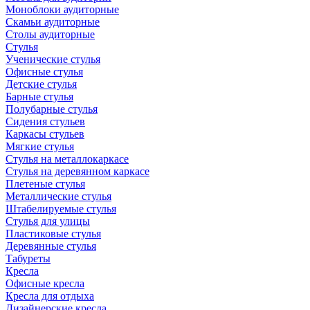
Моноблоки аудиторные
Скамьи аудиторные
Столы аудиторные
Стулья
Ученические стулья
Офисные стулья
Детские стулья
Барные стулья
Полубарные стулья
Сидения стульев
Каркасы стульев
Мягкие стулья
Стулья на металлокаркасе
Стулья на деревянном каркасе
Плетеные стулья
Металлические стулья
Штабелируемые стулья
Стулья для улицы
Пластиковые стулья
Деревянные стулья
Табуреты
Кресла
Офисные кресла
Кресла для отдыха
Дизайнерские кресла