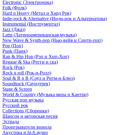
Electronic (Электроника)
Folk (Фолк)
Hard n Heavy (Метал и Хард Рок)
Indie-rock & Alternative (Инди-рок и Альтернатива)
Instrumental (Инструментал)
Jazz (Джаз)
Latin (Латиноамериканская музыка)
New Wave & Synth-pop (Нью-вейв и Синти-поп)
Pop (Поп)
Punk (Панк)
Rap & Hip Hop (Рэп и Хип-Хоп)
Reggae & Ska (Регги и ска)
Rock (Рок)
Rock n roll (Рок-н-Ролл)
Soul & R n B (Соул и Ритм-н-Блюз)
Soundtrack (Саундтрек)
Stage & Screen
World & Country (Музыка мира и Кантри)
Русская поп музыка
Русский рок
Сollections (Сборники)
Шансон и авторская песня
Эстрада
Проигрыватели винила
Акустика и hi-fi аудио