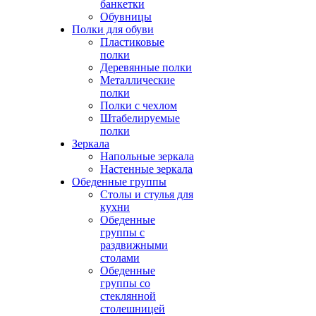
банкетки
Обувницы
Полки для обуви
Пластиковые
полки
Деревянные полки
Металлические
полки
Полки с чехлом
Штабелируемые
полки
Зеркала
Напольные зеркала
Настенные зеркала
Обеденные группы
Столы и стулья для
кухни
Обеденные
группы с
раздвижными
столами
Обеденные
группы со
стеклянной
столешницей