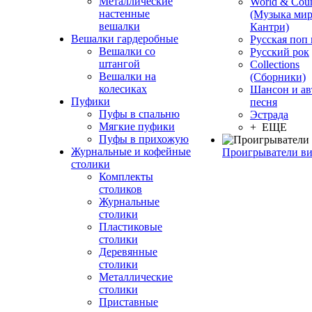
Металлические
World & Coun
настенные
(Музыка мир
вешалки
Кантри)
Вешалки гардеробные
Русская поп
Вешалки со
Русский рок
штангой
Сollections
Вешалки на
(Сборники)
колесиках
Шансон и ав
Пуфики
песня
Пуфы в спальню
Эстрада
Мягкие пуфики
+ ЕЩЕ
Пуфы в прихожую
Журнальные и кофейные
Проигрыватели в
столики
Комплекты
столиков
Журнальные
столики
Пластиковые
столики
Деревянные
столики
Металлические
столики
Приставные