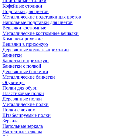
Приставные столики
Кофейные столики
Подставки для цветов
Металлические подставки для цветов
Напольные подставки для цветов
Вешалки костюмные
Металлические костюмные вешалки
Компакт-прихожие
Вешалки в прихожую
Деревянные компакт-прихожии
Банкетки
Банкетки в прихожую
Банкетки с полкой
Деревянные банкетки
Металлические банкетки
Обувницы
Полки для обуви
Пластиковые полки
Деревянные полки
Металлические полки
Полки с чехлом
Штабелируемые полки
Зеркала
Напольные зеркала
Настенные зеркала