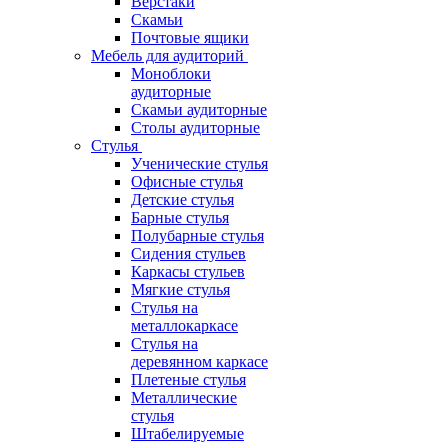
Верстаки
Скамьи
Почтовые ящики
Мебель для аудиторий
Моноблоки
аудиторные
Скамьи аудиторные
Столы аудиторные
Стулья
Ученические стулья
Офисные стулья
Детские стулья
Барные стулья
Полубарные стулья
Сидения стульев
Каркасы стульев
Мягкие стулья
Стулья на
металлокаркасе
Стулья на
деревянном каркасе
Плетеные стулья
Металлические
стулья
Штабелируемые