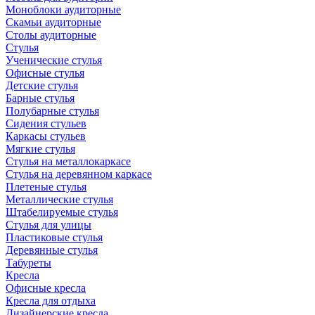
Моноблоки аудиторные
Скамьи аудиторные
Столы аудиторные
Стулья
Ученические стулья
Офисные стулья
Детские стулья
Барные стулья
Полубарные стулья
Сидения стульев
Каркасы стульев
Мягкие стулья
Стулья на металлокаркасе
Стулья на деревянном каркасе
Плетеные стулья
Металлические стулья
Штабелируемые стулья
Стулья для улицы
Пластиковые стулья
Деревянные стулья
Табуреты
Кресла
Офисные кресла
Кресла для отдыха
Дизайнерские кресла