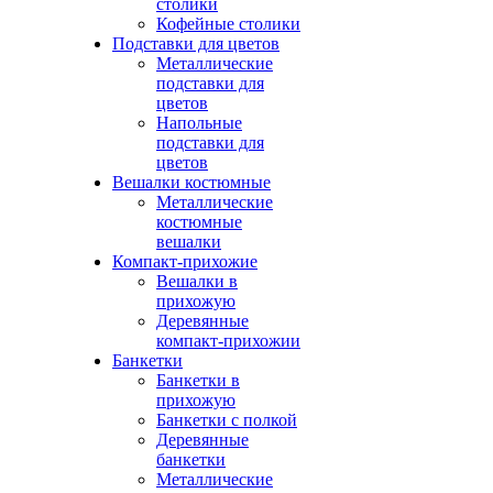
столики
Кофейные столики
Подставки для цветов
Металлические
подставки для
цветов
Напольные
подставки для
цветов
Вешалки костюмные
Металлические
костюмные
вешалки
Компакт-прихожие
Вешалки в
прихожую
Деревянные
компакт-прихожии
Банкетки
Банкетки в
прихожую
Банкетки с полкой
Деревянные
банкетки
Металлические