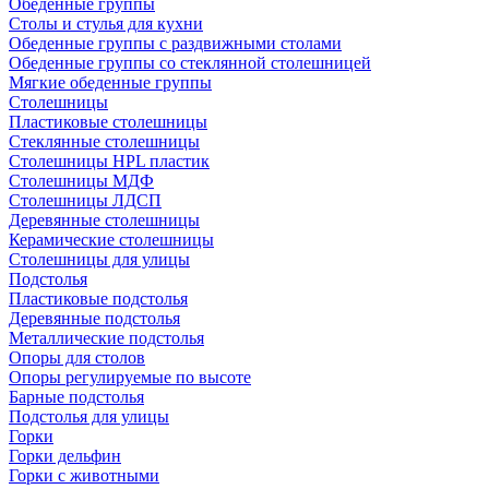
Обеденные группы
Столы и стулья для кухни
Обеденные группы с раздвижными столами
Обеденные группы со стеклянной столешницей
Мягкие обеденные группы
Столешницы
Пластиковые столешницы
Стеклянные столешницы
Столешницы HPL пластик
Столешницы МДФ
Столешницы ЛДСП
Деревянные столешницы
Керамические столешницы
Столешницы для улицы
Подстолья
Пластиковые подстолья
Деревянные подстолья
Металлические подстолья
Опоры для столов
Опоры регулируемые по высоте
Барные подстолья
Подстолья для улицы
Горки
Горки дельфин
Горки с животными