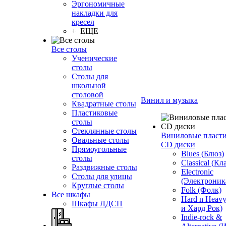
Эргономичные
накладки для
кресел
+ ЕЩЕ
Все столы
Ученические
столы
Столы для
школьной
столовой
Винил и музыка
Квадратные столы
Пластиковые
столы
Стеклянные столы
Виниловые пласт
Овальные столы
CD диски
Прямоугольные
Blues (Блюз)
столы
Classical (Кл
Раздвижные столы
Electronic
Столы для улицы
(Электроник
Круглые столы
Folk (Фолк)
Все шкафы
Hard n Heav
Шкафы ЛДСП
и Хард Рок)
Indie-rock &