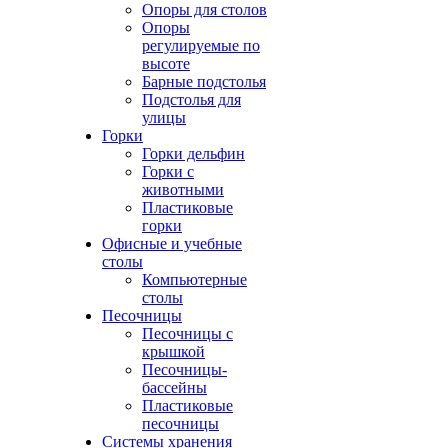
Опоры для столов
Опоры
регулируемые по
высоте
Барные подстолья
Подстолья для
улицы
Горки
Горки дельфин
Горки с
животными
Пластиковые
горки
Офисные и учебные
столы
Компьютерные
столы
Песочницы
Песочницы с
крышкой
Песочницы-
бассейны
Пластиковые
песочницы
Системы хранения