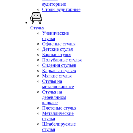
аудиторные
Столы аудиторные
Стулья
Ученические
стулья
Офисные стулья
Детские стулья
Барные стулья
Полубарные стулья
Сидения стульев
Каркасы стульев
Мягкие стулья
Стулья на
металлокаркасе
Стулья на
деревянном
каркасе
Плетеные стулья
Металлические
стулья
Штабелируемые
стулья