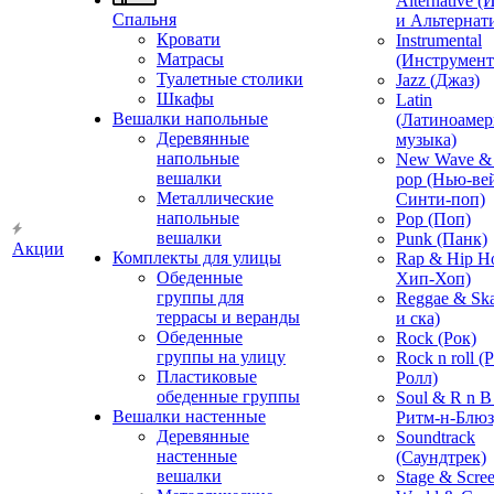
Alternative 
Спальня
и Альтернат
Кровати
Instrumental
Матрасы
(Инструмент
Туалетные столики
Jazz (Джаз)
Шкафы
Latin
Вешалки напольные
(Латиноамер
Деревянные
музыка)
напольные
New Wave & 
вешалки
pop (Нью-ве
Металлические
Синти-поп)
напольные
Pop (Поп)
вешалки
Punk (Панк)
Акции
Комплекты для улицы
Rap & Hip H
Обеденные
Хип-Хоп)
группы для
Reggae & Ska
террасы и веранды
и ска)
Обеденные
Rock (Рок)
группы на улицу
Rock n roll (
Пластиковые
Ролл)
обеденные группы
Soul & R n B
Вешалки настенные
Ритм-н-Блюз
Деревянные
Soundtrack
настенные
(Саундтрек)
вешалки
Stage & Scre