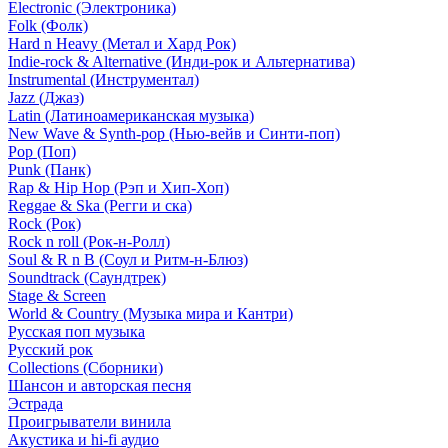
Electronic (Электроника)
Folk (Фолк)
Hard n Heavy (Метал и Хард Рок)
Indie-rock & Alternative (Инди-рок и Альтернатива)
Instrumental (Инструментал)
Jazz (Джаз)
Latin (Латиноамериканская музыка)
New Wave & Synth-pop (Нью-вейв и Синти-поп)
Pop (Поп)
Punk (Панк)
Rap & Hip Hop (Рэп и Хип-Хоп)
Reggae & Ska (Регги и ска)
Rock (Рок)
Rock n roll (Рок-н-Ролл)
Soul & R n B (Соул и Ритм-н-Блюз)
Soundtrack (Саундтрек)
Stage & Screen
World & Country (Музыка мира и Кантри)
Русская поп музыка
Русский рок
Сollections (Сборники)
Шансон и авторская песня
Эстрада
Проигрыватели винила
Акустика и hi-fi аудио