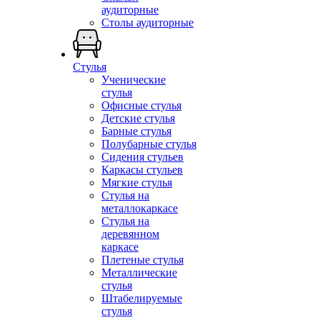
аудиторные
Столы аудиторные
Стулья
Ученические
стулья
Офисные стулья
Детские стулья
Барные стулья
Полубарные стулья
Сидения стульев
Каркасы стульев
Мягкие стулья
Стулья на
металлокаркасе
Стулья на
деревянном
каркасе
Плетеные стулья
Металлические
стулья
Штабелируемые
стулья