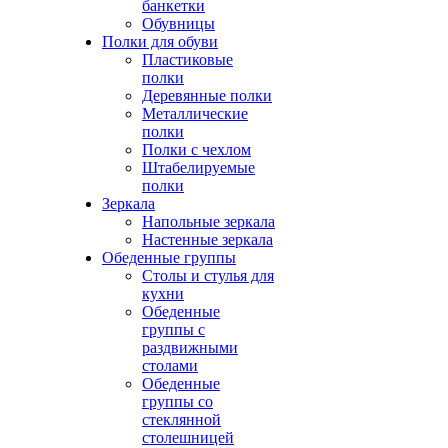
банкетки
Обувницы
Полки для обуви
Пластиковые
полки
Деревянные полки
Металлические
полки
Полки с чехлом
Штабелируемые
полки
Зеркала
Напольные зеркала
Настенные зеркала
Обеденные группы
Столы и стулья для
кухни
Обеденные
группы с
раздвижными
столами
Обеденные
группы со
стеклянной
столешницей