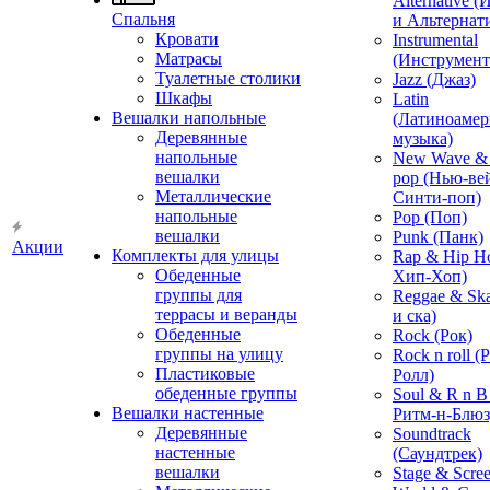
Alternative 
Спальня
и Альтернат
Кровати
Instrumental
Матрасы
(Инструмент
Туалетные столики
Jazz (Джаз)
Шкафы
Latin
Вешалки напольные
(Латиноамер
Деревянные
музыка)
напольные
New Wave & 
вешалки
pop (Нью-ве
Металлические
Синти-поп)
напольные
Pop (Поп)
вешалки
Punk (Панк)
Акции
Комплекты для улицы
Rap & Hip H
Обеденные
Хип-Хоп)
группы для
Reggae & Ska
террасы и веранды
и ска)
Обеденные
Rock (Рок)
группы на улицу
Rock n roll (
Пластиковые
Ролл)
обеденные группы
Soul & R n B
Вешалки настенные
Ритм-н-Блюз
Деревянные
Soundtrack
настенные
(Саундтрек)
вешалки
Stage & Scre