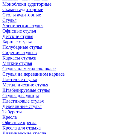
Моноблоки аудиторные
Скамьи аудиторные
Столы аудиторные
Стулья
Ученические стулья
Офисные стулья
Детские стулья
Барные стулья
Полубарные стулья
Сидения стульев
Каркасы стульев
Мягкие стулья
Стулья на металлокаркасе
Стулья на деревянном каркасе
Плетеные стулья
Металлические стулья
Штабелируемые стулья
Стулья для улицы
Пластиковые стулья
Деревянные стулья
Табуреты
Кресла
Офисные кресла
Кресла для отдыха
Дизайнерские кресла