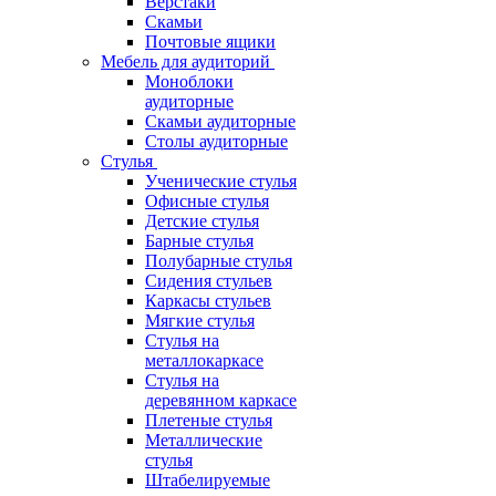
Верстаки
Скамьи
Почтовые ящики
Мебель для аудиторий
Моноблоки
аудиторные
Скамьи аудиторные
Столы аудиторные
Стулья
Ученические стулья
Офисные стулья
Детские стулья
Барные стулья
Полубарные стулья
Сидения стульев
Каркасы стульев
Мягкие стулья
Стулья на
металлокаркасе
Стулья на
деревянном каркасе
Плетеные стулья
Металлические
стулья
Штабелируемые