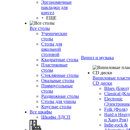
Эргономичные
накладки для
кресел
+ ЕЩЕ
Все столы
Ученические
столы
Столы для
школьной
столовой
Винил и музыка
Квадратные столы
Пластиковые
столы
Стеклянные столы
Виниловые пласт
Овальные столы
CD диски
Прямоугольные
Blues (Блюз)
столы
Classical (Кл
Раздвижные столы
Electronic
Столы для улицы
(Электроник
Круглые столы
Folk (Фолк)
Все шкафы
Hard n Heav
Шкафы ЛДСП
и Хард Рок)
Indie-rock &