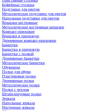
Приставные столики
Кофейные столики
Подставки для цветов
Металлические подставки для цветов
Напольные подставки для цветов
Вешалки костюмные
Металлические костюмные вешалки
Компакт-прихожие
Вешалки в прихожую
Деревянные компакт-прихожии
Банкетки
Банкетки в прихожую
Банкетки с полкой
Деревянные банкетки
Металлические банкетки
Обувницы
Полки для обуви
Пластиковые полки
Деревянные полки
Металлические полки
Полки с чехлом
Штабелируемые полки
Зеркала
Напольные зеркала
Настенные зеркала