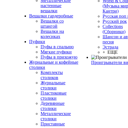
Металлические
World & Coun
настенные
(Музыка мир
вешалки
Кантри)
Вешалки гардеробные
Русская поп
Вешалки со
Русский рок
штангой
Сollections
Вешалки на
(Сборники)
колесиках
Шансон и ав
Пуфики
песня
Пуфы в спальню
Эстрада
Мягкие пуфики
+ ЕЩЕ
Пуфы в прихожую
Журнальные и кофейные
Проигрыватели в
столики
Комплекты
столиков
Журнальные
столики
Пластиковые
столики
Деревянные
столики
Металлические
столики
Приставные