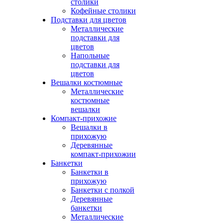
столики
Кофейные столики
Подставки для цветов
Металлические
подставки для
цветов
Напольные
подставки для
цветов
Вешалки костюмные
Металлические
костюмные
вешалки
Компакт-прихожие
Вешалки в
прихожую
Деревянные
компакт-прихожии
Банкетки
Банкетки в
прихожую
Банкетки с полкой
Деревянные
банкетки
Металлические