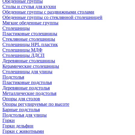
Обеденные группы
Столы и стулья для кухни
Обеденные группы с раздвижными столами
Обеденные группы со стеклянной столешницей
Мягкие обеденные группы
Столешницы
Пластиковые столешницы
Стеклянные столешницы
Столешницы HPL пластик
Столешницы МДФ
Столешницы ЛДСП
Деревянные столешницы
Керамические столешницы
Столешницы для улицы
Подстолья
Пластиковые подстолья
Деревянные подстолья
Металлические подстолья
Опоры для столов
Опоры регулируемые по высоте
Барные подстолья
Подстолья для улицы
Горки
Горки дельфин
Горки с животными