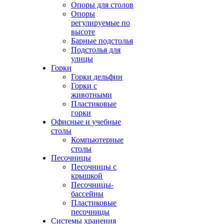
Опоры для столов
Опоры
регулируемые по
высоте
Барные подстолья
Подстолья для
улицы
Горки
Горки дельфин
Горки с
животными
Пластиковые
горки
Офисные и учебные
столы
Компьютерные
столы
Песочницы
Песочницы с
крышкой
Песочницы-
бассейны
Пластиковые
песочницы
Системы хранения