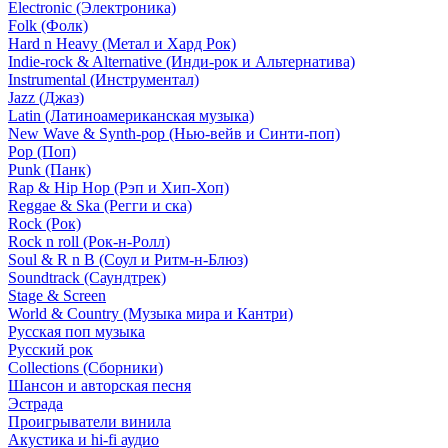
Electronic (Электроника)
Folk (Фолк)
Hard n Heavy (Метал и Хард Рок)
Indie-rock & Alternative (Инди-рок и Альтернатива)
Instrumental (Инструментал)
Jazz (Джаз)
Latin (Латиноамериканская музыка)
New Wave & Synth-pop (Нью-вейв и Синти-поп)
Pop (Поп)
Punk (Панк)
Rap & Hip Hop (Рэп и Хип-Хоп)
Reggae & Ska (Регги и ска)
Rock (Рок)
Rock n roll (Рок-н-Ролл)
Soul & R n B (Соул и Ритм-н-Блюз)
Soundtrack (Саундтрек)
Stage & Screen
World & Country (Музыка мира и Кантри)
Русская поп музыка
Русский рок
Сollections (Сборники)
Шансон и авторская песня
Эстрада
Проигрыватели винила
Акустика и hi-fi аудио