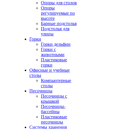
Опоры для столов
Опоры
регулируемые по
высоте
Барные подстолья
Подстолья для
улицы
Горки
Горки дельфин
Горки с
животными
Пластиковые
горки
Офисные и учебные
столы
Компьютерные
столы
Песочницы
Песочницы с
крышкой
Песочницы-
бассейны
Пластиковые
песочницы
Системы хранения