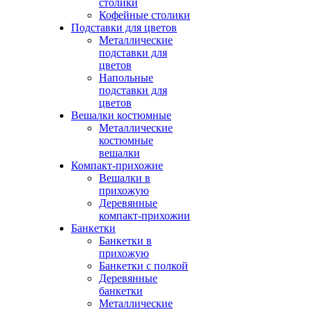
столики
Кофейные столики
Подставки для цветов
Металлические
подставки для
цветов
Напольные
подставки для
цветов
Вешалки костюмные
Металлические
костюмные
вешалки
Компакт-прихожие
Вешалки в
прихожую
Деревянные
компакт-прихожии
Банкетки
Банкетки в
прихожую
Банкетки с полкой
Деревянные
банкетки
Металлические