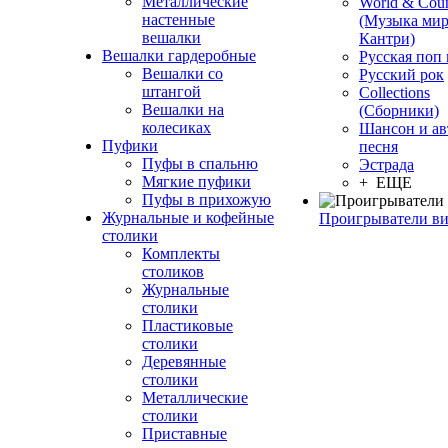
Металлические
World & Coun
настенные
(Музыка мир
вешалки
Кантри)
Вешалки гардеробные
Русская поп
Вешалки со
Русский рок
штангой
Сollections
Вешалки на
(Сборники)
колесиках
Шансон и ав
Пуфики
песня
Пуфы в спальню
Эстрада
Мягкие пуфики
+ ЕЩЕ
Пуфы в прихожую
Журнальные и кофейные
Проигрыватели в
столики
Комплекты
столиков
Журнальные
столики
Пластиковые
столики
Деревянные
столики
Металлические
столики
Приставные