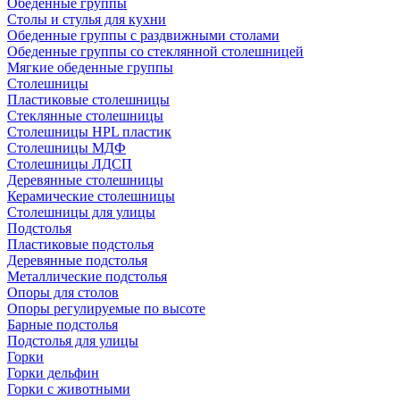
Обеденные группы
Столы и стулья для кухни
Обеденные группы с раздвижными столами
Обеденные группы со стеклянной столешницей
Мягкие обеденные группы
Столешницы
Пластиковые столешницы
Стеклянные столешницы
Столешницы HPL пластик
Столешницы МДФ
Столешницы ЛДСП
Деревянные столешницы
Керамические столешницы
Столешницы для улицы
Подстолья
Пластиковые подстолья
Деревянные подстолья
Металлические подстолья
Опоры для столов
Опоры регулируемые по высоте
Барные подстолья
Подстолья для улицы
Горки
Горки дельфин
Горки с животными