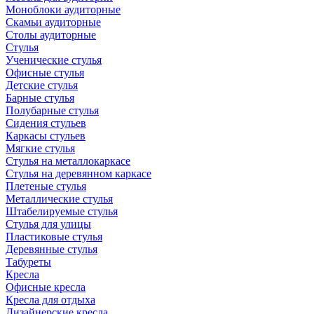
Моноблоки аудиторные
Скамьи аудиторные
Столы аудиторные
Стулья
Ученические стулья
Офисные стулья
Детские стулья
Барные стулья
Полубарные стулья
Сидения стульев
Каркасы стульев
Мягкие стулья
Стулья на металлокаркасе
Стулья на деревянном каркасе
Плетеные стулья
Металлические стулья
Штабелируемые стулья
Стулья для улицы
Пластиковые стулья
Деревянные стулья
Табуреты
Кресла
Офисные кресла
Кресла для отдыха
Дизайнерские кресла