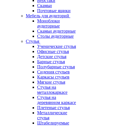
Верстаки
Скамьи
Почтовые ящики
Мебель для аудиторий
Моноблоки
аудиторные
Скамьи аудиторные
Столы аудиторные
Стулья
Ученические стулья
Офисные стулья
Детские стулья
Барные стулья
Полубарные стулья
Сидения стульев
Каркасы стульев
Мягкие стулья
Стулья на
металлокаркасе
Стулья на
деревянном каркасе
Плетеные стулья
Металлические
стулья
Штабелируемые