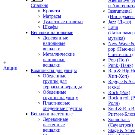
Alternative 
Спальня
и Альтернат
Кровати
Instrumental
Матрасы
(Инструмент
Туалетные столики
Jazz (Джаз)
Шкафы
Latin
Вешалки напольные
(Латиноамер
Деревянные
музыка)
напольные
New Wave & 
вешалки
pop (Нью-ве
Металлические
Синти-поп)
напольные
Pop (Поп)
вешалки
Punk (Панк)
Акции
Комплекты для улицы
Rap & Hip H
Обеденные
Хип-Хоп)
группы для
Reggae & Ska
террасы и веранды
и ска)
Обеденные
Rock (Рок)
группы на улицу
Rock n roll (
Пластиковые
Ролл)
обеденные группы
Soul & R n B
Вешалки настенные
Ритм-н-Блюз
Деревянные
Soundtrack
настенные
(Саундтрек)
вешалки
Stage & Scre