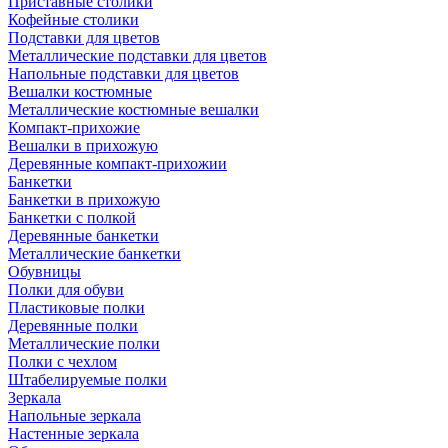
Приставные столики
Кофейные столики
Подставки для цветов
Металлические подставки для цветов
Напольные подставки для цветов
Вешалки костюмные
Металлические костюмные вешалки
Компакт-прихожие
Вешалки в прихожую
Деревянные компакт-прихожии
Банкетки
Банкетки в прихожую
Банкетки с полкой
Деревянные банкетки
Металлические банкетки
Обувницы
Полки для обуви
Пластиковые полки
Деревянные полки
Металлические полки
Полки с чехлом
Штабелируемые полки
Зеркала
Напольные зеркала
Настенные зеркала