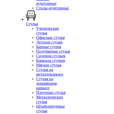
аудиторные
Столы аудиторные
Стулья
Ученические
стулья
Офисные стулья
Детские стулья
Барные стулья
Полубарные стулья
Сидения стульев
Каркасы стульев
Мягкие стулья
Стулья на
металлокаркасе
Стулья на
деревянном
каркасе
Плетеные стулья
Металлические
стулья
Штабелируемые
стулья