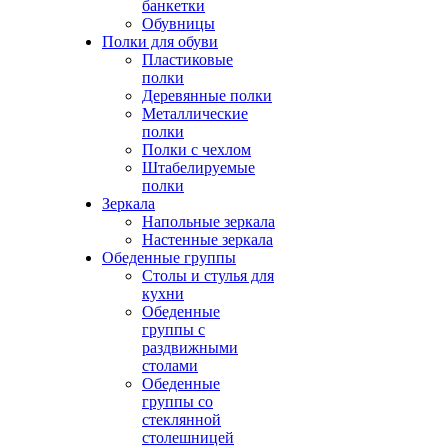
банкетки
Обувницы
Полки для обуви
Пластиковые
полки
Деревянные полки
Металлические
полки
Полки с чехлом
Штабелируемые
полки
Зеркала
Напольные зеркала
Настенные зеркала
Обеденные группы
Столы и стулья для
кухни
Обеденные
группы с
раздвижными
столами
Обеденные
группы со
стеклянной
столешницей