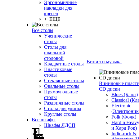
Эргономичные
накладки для
кресел
+ ЕЩЕ
Все столы
Ученические
столы
Столы для
школьной
столовой
Винил и музыка
Квадратные столы
Пластиковые
столы
Стеклянные столы
Виниловые пласт
Овальные столы
CD диски
Прямоугольные
Blues (Блюз)
столы
Classical (Кл
Раздвижные столы
Electronic
Столы для улицы
(Электроник
Круглые столы
Folk (Фолк)
Все шкафы
Hard n Heav
Шкафы ЛДСП
и Хард Рок)
Indie-rock &