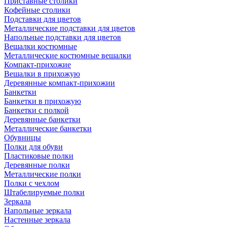
Приставные столики
Кофейные столики
Подставки для цветов
Металлические подставки для цветов
Напольные подставки для цветов
Вешалки костюмные
Металлические костюмные вешалки
Компакт-прихожие
Вешалки в прихожую
Деревянные компакт-прихожии
Банкетки
Банкетки в прихожую
Банкетки с полкой
Деревянные банкетки
Металлические банкетки
Обувницы
Полки для обуви
Пластиковые полки
Деревянные полки
Металлические полки
Полки с чехлом
Штабелируемые полки
Зеркала
Напольные зеркала
Настенные зеркала