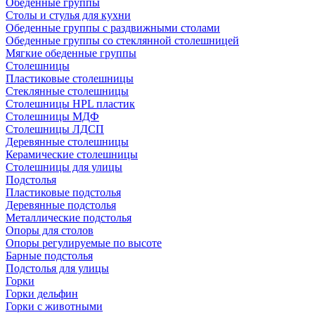
Обеденные группы
Столы и стулья для кухни
Обеденные группы с раздвижными столами
Обеденные группы со стеклянной столешницей
Мягкие обеденные группы
Столешницы
Пластиковые столешницы
Стеклянные столешницы
Столешницы HPL пластик
Столешницы МДФ
Столешницы ЛДСП
Деревянные столешницы
Керамические столешницы
Столешницы для улицы
Подстолья
Пластиковые подстолья
Деревянные подстолья
Металлические подстолья
Опоры для столов
Опоры регулируемые по высоте
Барные подстолья
Подстолья для улицы
Горки
Горки дельфин
Горки с животными