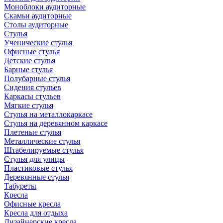
Моноблоки аудиторные
Скамьи аудиторные
Столы аудиторные
Стулья
Ученические стулья
Офисные стулья
Детские стулья
Барные стулья
Полубарные стулья
Сидения стульев
Каркасы стульев
Мягкие стулья
Стулья на металлокаркасе
Стулья на деревянном каркасе
Плетеные стулья
Металлические стулья
Штабелируемые стулья
Стулья для улицы
Пластиковые стулья
Деревянные стулья
Табуреты
Кресла
Офисные кресла
Кресла для отдыха
Дизайнерские кресла