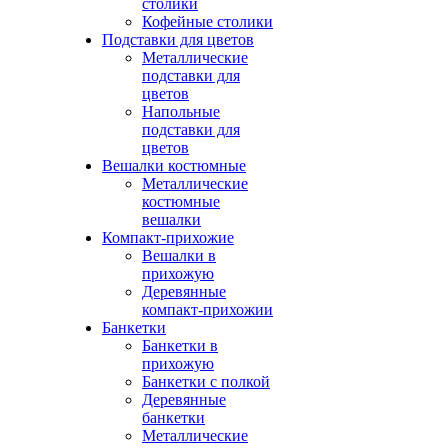
столики
Кофейные столики
Подставки для цветов
Металлические
подставки для
цветов
Напольные
подставки для
цветов
Вешалки костюмные
Металлические
костюмные
вешалки
Компакт-прихожие
Вешалки в
прихожую
Деревянные
компакт-прихожии
Банкетки
Банкетки в
прихожую
Банкетки с полкой
Деревянные
банкетки
Металлические