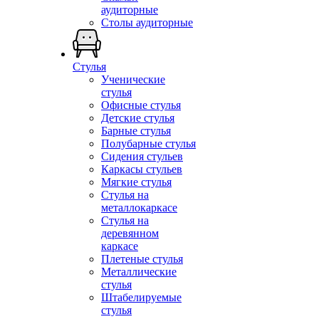
аудиторные
Столы аудиторные
Стулья
Ученические
стулья
Офисные стулья
Детские стулья
Барные стулья
Полубарные стулья
Сидения стульев
Каркасы стульев
Мягкие стулья
Стулья на
металлокаркасе
Стулья на
деревянном
каркасе
Плетеные стулья
Металлические
стулья
Штабелируемые
стулья