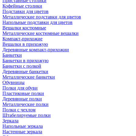
Приставные столики
Кофейные столики
Подставки для цветов
Металлические подставки для цветов
Напольные подставки для цветов
Вешалки костюмные
Металлические костюмные вешалки
Компакт-прихожие
Вешалки в прихожую
Деревянные компакт-прихожии
Банкетки
Банкетки в прихожую
Банкетки с полкой
Деревянные банкетки
Металлические банкетки
Обувницы
Полки для обуви
Пластиковые полки
Деревянные полки
Металлические полки
Полки с чехлом
Штабелируемые полки
Зеркала
Напольные зеркала
Настенные зеркала