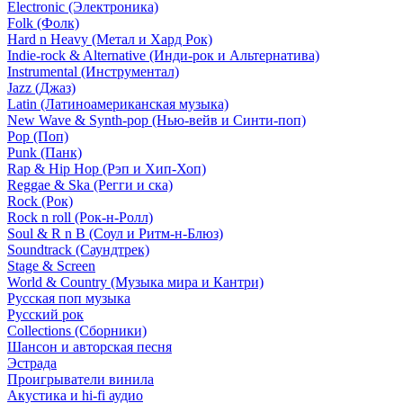
Electronic (Электроника)
Folk (Фолк)
Hard n Heavy (Метал и Хард Рок)
Indie-rock & Alternative (Инди-рок и Альтернатива)
Instrumental (Инструментал)
Jazz (Джаз)
Latin (Латиноамериканская музыка)
New Wave & Synth-pop (Нью-вейв и Синти-поп)
Pop (Поп)
Punk (Панк)
Rap & Hip Hop (Рэп и Хип-Хоп)
Reggae & Ska (Регги и ска)
Rock (Рок)
Rock n roll (Рок-н-Ролл)
Soul & R n B (Соул и Ритм-н-Блюз)
Soundtrack (Саундтрек)
Stage & Screen
World & Country (Музыка мира и Кантри)
Русская поп музыка
Русский рок
Сollections (Сборники)
Шансон и авторская песня
Эстрада
Проигрыватели винила
Акустика и hi-fi аудио