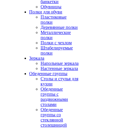
банкетки
Обувницы
Полки для обуви
Пластиковые
полки
Деревянные полки
Металлические
полки
Полки с чехлом
Штабелируемые
полки
Зеркала
Напольные зеркала
Настенные зеркала
Обеденные группы
Столы и стулья для
кухни
Обеденные
группы с
раздвижными
столами
Обеденные
группы со
стеклянной
столешницей