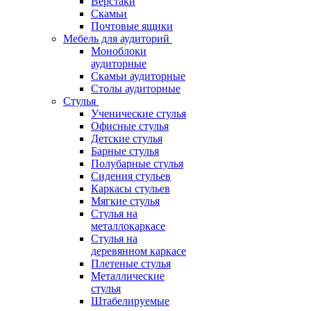
Верстаки
Скамьи
Почтовые ящики
Мебель для аудиторий
Моноблоки
аудиторные
Скамьи аудиторные
Столы аудиторные
Стулья
Ученические стулья
Офисные стулья
Детские стулья
Барные стулья
Полубарные стулья
Сидения стульев
Каркасы стульев
Мягкие стулья
Стулья на
металлокаркасе
Стулья на
деревянном каркасе
Плетеные стулья
Металлические
стулья
Штабелируемые