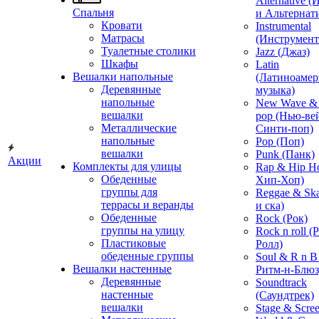
Alternative 
Спальня
и Альтернат
Кровати
Instrumental
Матрасы
(Инструмент
Туалетные столики
Jazz (Джаз)
Шкафы
Latin
Вешалки напольные
(Латиноамер
Деревянные
музыка)
напольные
New Wave & 
вешалки
pop (Нью-ве
Металлические
Синти-поп)
напольные
Pop (Поп)
вешалки
Punk (Панк)
Акции
Комплекты для улицы
Rap & Hip H
Обеденные
Хип-Хоп)
группы для
Reggae & Ska
террасы и веранды
и ска)
Обеденные
Rock (Рок)
группы на улицу
Rock n roll (
Пластиковые
Ролл)
обеденные группы
Soul & R n B
Вешалки настенные
Ритм-н-Блюз
Деревянные
Soundtrack
настенные
(Саундтрек)
вешалки
Stage & Scre