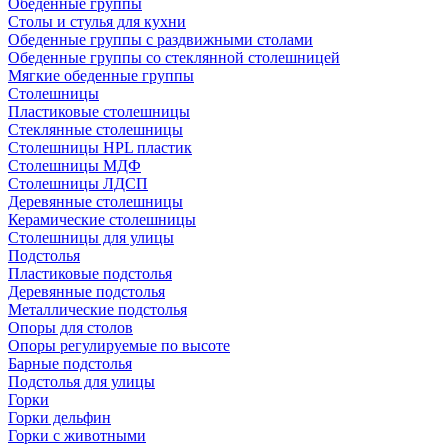
Обеденные группы
Столы и стулья для кухни
Обеденные группы с раздвижными столами
Обеденные группы со стеклянной столешницей
Мягкие обеденные группы
Столешницы
Пластиковые столешницы
Стеклянные столешницы
Столешницы HPL пластик
Столешницы МДФ
Столешницы ЛДСП
Деревянные столешницы
Керамические столешницы
Столешницы для улицы
Подстолья
Пластиковые подстолья
Деревянные подстолья
Металлические подстолья
Опоры для столов
Опоры регулируемые по высоте
Барные подстолья
Подстолья для улицы
Горки
Горки дельфин
Горки с животными