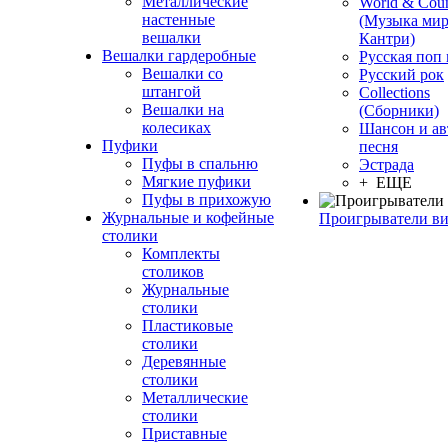
Металлические
World & Coun
настенные
(Музыка мир
вешалки
Кантри)
Вешалки гардеробные
Русская поп
Вешалки со
Русский рок
штангой
Сollections
Вешалки на
(Сборники)
колесиках
Шансон и ав
Пуфики
песня
Пуфы в спальню
Эстрада
Мягкие пуфики
+ ЕЩЕ
Пуфы в прихожую
Журнальные и кофейные
Проигрыватели в
столики
Комплекты
столиков
Журнальные
столики
Пластиковые
столики
Деревянные
столики
Металлические
столики
Приставные