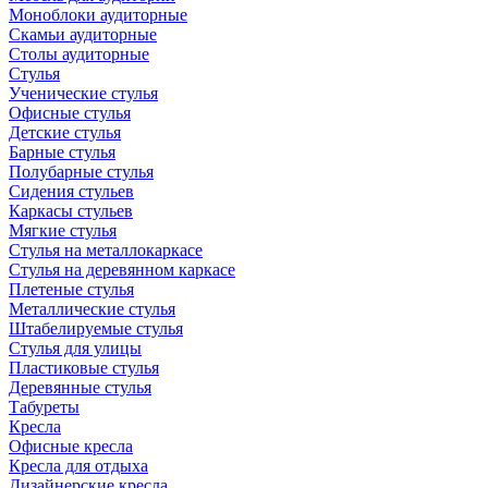
Моноблоки аудиторные
Скамьи аудиторные
Столы аудиторные
Стулья
Ученические стулья
Офисные стулья
Детские стулья
Барные стулья
Полубарные стулья
Сидения стульев
Каркасы стульев
Мягкие стулья
Стулья на металлокаркасе
Стулья на деревянном каркасе
Плетеные стулья
Металлические стулья
Штабелируемые стулья
Стулья для улицы
Пластиковые стулья
Деревянные стулья
Табуреты
Кресла
Офисные кресла
Кресла для отдыха
Дизайнерские кресла