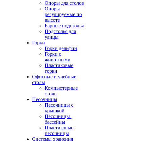
Опоры для столов
Опоры
регулируемые по
высоте
Барные подстолья
Подстолья для
улицы
Горки
Горки дельфин
Горки с
животными
Пластиковые
горки
Офисные и учебные
столы
Компьютерные
столы
Песочницы
Песочницы с
крышкой
Песочницы-
бассейны
Пластиковые
песочницы
Системы хранения