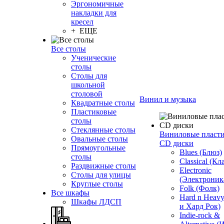
Эргономичные
накладки для
кресел
+ ЕЩЕ
Все столы
Ученические
столы
Столы для
школьной
столовой
Винил и музыка
Квадратные столы
Пластиковые
столы
Стеклянные столы
Виниловые пласт
Овальные столы
CD диски
Прямоугольные
Blues (Блюз)
столы
Classical (Кл
Раздвижные столы
Electronic
Столы для улицы
(Электроник
Круглые столы
Folk (Фолк)
Все шкафы
Hard n Heav
Шкафы ЛДСП
и Хард Рок)
Indie-rock &