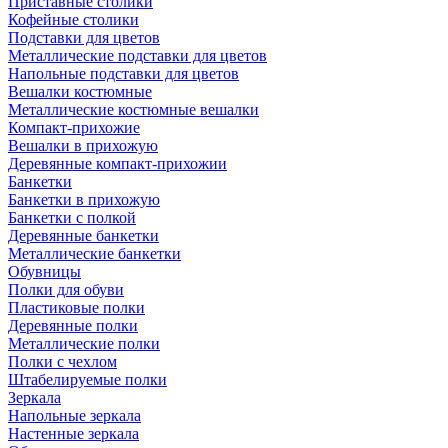
Приставные столики
Кофейные столики
Подставки для цветов
Металлические подставки для цветов
Напольные подставки для цветов
Вешалки костюмные
Металлические костюмные вешалки
Компакт-прихожие
Вешалки в прихожую
Деревянные компакт-прихожии
Банкетки
Банкетки в прихожую
Банкетки с полкой
Деревянные банкетки
Металлические банкетки
Обувницы
Полки для обуви
Пластиковые полки
Деревянные полки
Металлические полки
Полки с чехлом
Штабелируемые полки
Зеркала
Напольные зеркала
Настенные зеркала