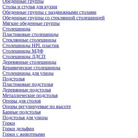
Обеденные группы
Столы и стулья для кухни
Обеденные группы с раздвижными столами
Обеденные группы со стеклянной столешницей
Мягкие обеденные группы
Столешницы
Пластиковые столешницы
Стеклянные столешницы
Столешницы HPL пластик
Столешницы МДФ
Столешницы ЛДСП
Деревянные столешницы
Керамические столешницы
Столешницы для улицы
Подстолья
Пластиковые подстолья
Деревянные подстолья
Металлические подстолья
Опоры для столов
Опоры регулируемые по высоте
Барные подстолья
Подстолья для улицы
Горки
Горки дельфин
Горки с животными