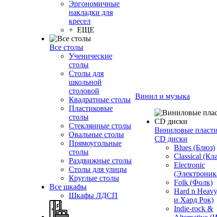
Эргономичные
накладки для
кресел
+ ЕЩЕ
Все столы
Ученические
столы
Столы для
школьной
столовой
Винил и музыка
Квадратные столы
Пластиковые
столы
Стеклянные столы
Виниловые пласт
Овальные столы
CD диски
Прямоугольные
Blues (Блюз)
столы
Classical (Кл
Раздвижные столы
Electronic
Столы для улицы
(Электроник
Круглые столы
Folk (Фолк)
Все шкафы
Hard n Heav
Шкафы ЛДСП
и Хард Рок)
Indie-rock &