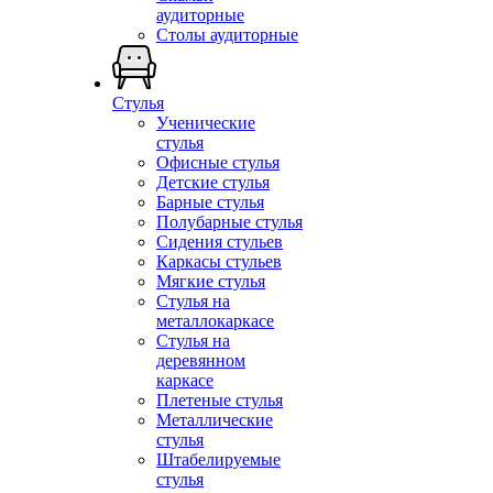
аудиторные
Столы аудиторные
Стулья
Ученические
стулья
Офисные стулья
Детские стулья
Барные стулья
Полубарные стулья
Сидения стульев
Каркасы стульев
Мягкие стулья
Стулья на
металлокаркасе
Стулья на
деревянном
каркасе
Плетеные стулья
Металлические
стулья
Штабелируемые
стулья