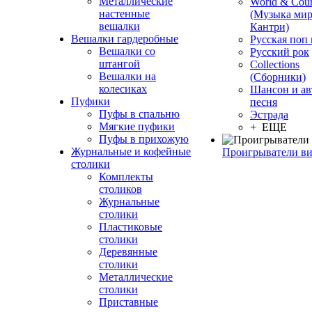
Металлические
World & Coun
настенные
(Музыка мир
вешалки
Кантри)
Вешалки гардеробные
Русская поп
Вешалки со
Русский рок
штангой
Сollections
Вешалки на
(Сборники)
колесиках
Шансон и ав
Пуфики
песня
Пуфы в спальню
Эстрада
Мягкие пуфики
+ ЕЩЕ
Пуфы в прихожую
Журнальные и кофейные
Проигрыватели в
столики
Комплекты
столиков
Журнальные
столики
Пластиковые
столики
Деревянные
столики
Металлические
столики
Приставные