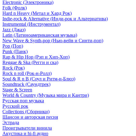
Electronic (Электроника)
Folk (Фолк)
Hard n Heavy (Метал и Хард Рок)
Indie-rock & Alternative (Инди-рок и Альтернатива)
Instrumental (Инструментал)
Jazz (Джаз)
Latin (Латиноамериканская музыка)
New Wave & Synth-pop (Нью-вейв и Синти-поп)
Pop (Поп)
Punk (Панк)
Rap & Hip Hop (Рэп и Хип-Хоп)
Reggae & Ska (Регги и ска)
Rock (Рок)
Rock n roll (Рок-н-Ролл)
Soul & R n B (Соул и Ритм-н-Блюз)
Soundtrack (Саундтрек)
Stage & Screen
World & Country (Музыка мира и Кантри)
Русская поп музыка
Русский рок
Сollections (Сборники)
Шансон и авторская песня
Эстрада
Проигрыватели винила
Акустика и hi-fi аудио