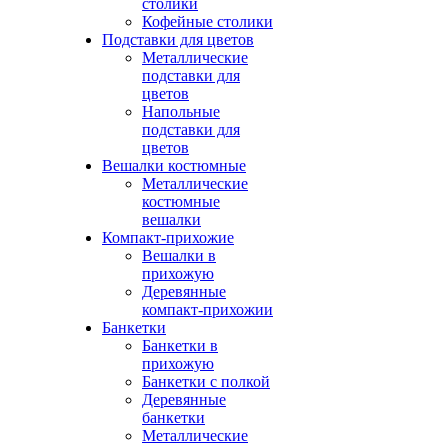
столики
Кофейные столики
Подставки для цветов
Металлические
подставки для
цветов
Напольные
подставки для
цветов
Вешалки костюмные
Металлические
костюмные
вешалки
Компакт-прихожие
Вешалки в
прихожую
Деревянные
компакт-прихожии
Банкетки
Банкетки в
прихожую
Банкетки с полкой
Деревянные
банкетки
Металлические