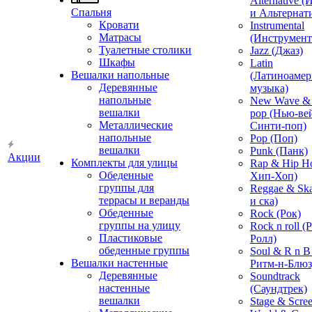
Alternative 
Спальня
и Альтернат
Кровати
Instrumental
Матрасы
(Инструмент
Туалетные столики
Jazz (Джаз)
Шкафы
Latin
Вешалки напольные
(Латиноамер
Деревянные
музыка)
напольные
New Wave & 
вешалки
pop (Нью-ве
Металлические
Синти-поп)
напольные
Pop (Поп)
вешалки
Punk (Панк)
Акции
Комплекты для улицы
Rap & Hip H
Обеденные
Хип-Хоп)
группы для
Reggae & Ska
террасы и веранды
и ска)
Обеденные
Rock (Рок)
группы на улицу
Rock n roll (
Пластиковые
Ролл)
обеденные группы
Soul & R n B
Вешалки настенные
Ритм-н-Блюз
Деревянные
Soundtrack
настенные
(Саундтрек)
вешалки
Stage & Scre