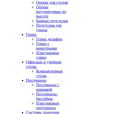
Опоры для столов
Опоры
регулируемые по
высоте
Барные подстолья
Подстолья для
улицы
Горки
Горки дельфин
Горки с
животными
Пластиковые
горки
Офисные и учебные
столы
Компьютерные
столы
Песочницы
Песочницы с
крышкой
Песочницы-
бассейны
Пластиковые
песочницы
Системы хранения