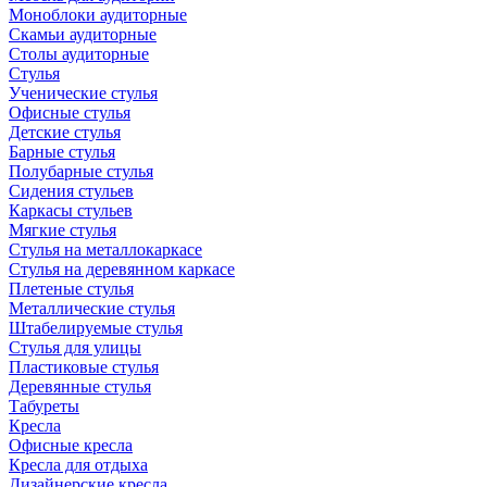
Моноблоки аудиторные
Скамьи аудиторные
Столы аудиторные
Стулья
Ученические стулья
Офисные стулья
Детские стулья
Барные стулья
Полубарные стулья
Сидения стульев
Каркасы стульев
Мягкие стулья
Стулья на металлокаркасе
Стулья на деревянном каркасе
Плетеные стулья
Металлические стулья
Штабелируемые стулья
Стулья для улицы
Пластиковые стулья
Деревянные стулья
Табуреты
Кресла
Офисные кресла
Кресла для отдыха
Дизайнерские кресла