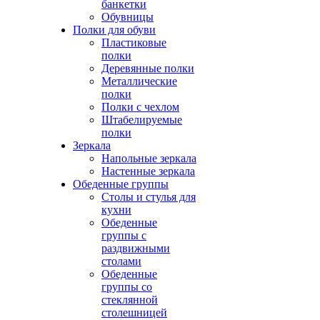
банкетки
Обувницы
Полки для обуви
Пластиковые
полки
Деревянные полки
Металлические
полки
Полки с чехлом
Штабелируемые
полки
Зеркала
Напольные зеркала
Настенные зеркала
Обеденные группы
Столы и стулья для
кухни
Обеденные
группы с
раздвижными
столами
Обеденные
группы со
стеклянной
столешницей