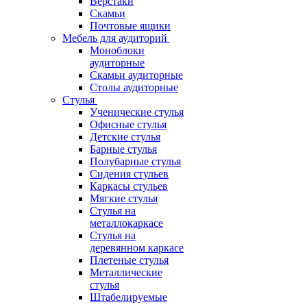
Верстаки
Скамьи
Почтовые ящики
Мебель для аудиторий
Моноблоки
аудиторные
Скамьи аудиторные
Столы аудиторные
Стулья
Ученические стулья
Офисные стулья
Детские стулья
Барные стулья
Полубарные стулья
Сидения стульев
Каркасы стульев
Мягкие стулья
Стулья на
металлокаркасе
Стулья на
деревянном каркасе
Плетеные стулья
Металлические
стулья
Штабелируемые