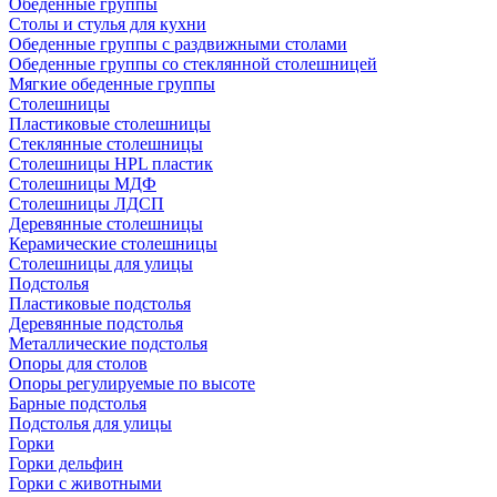
Обеденные группы
Столы и стулья для кухни
Обеденные группы с раздвижными столами
Обеденные группы со стеклянной столешницей
Мягкие обеденные группы
Столешницы
Пластиковые столешницы
Стеклянные столешницы
Столешницы HPL пластик
Столешницы МДФ
Столешницы ЛДСП
Деревянные столешницы
Керамические столешницы
Столешницы для улицы
Подстолья
Пластиковые подстолья
Деревянные подстолья
Металлические подстолья
Опоры для столов
Опоры регулируемые по высоте
Барные подстолья
Подстолья для улицы
Горки
Горки дельфин
Горки с животными