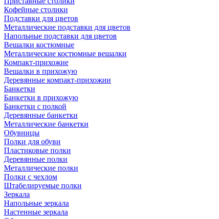
Приставные столики
Кофейные столики
Подставки для цветов
Металлические подставки для цветов
Напольные подставки для цветов
Вешалки костюмные
Металлические костюмные вешалки
Компакт-прихожие
Вешалки в прихожую
Деревянные компакт-прихожии
Банкетки
Банкетки в прихожую
Банкетки с полкой
Деревянные банкетки
Металлические банкетки
Обувницы
Полки для обуви
Пластиковые полки
Деревянные полки
Металлические полки
Полки с чехлом
Штабелируемые полки
Зеркала
Напольные зеркала
Настенные зеркала