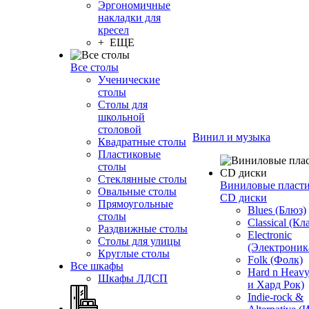
Эргономичные
накладки для
кресел
+ ЕЩЕ
Все столы
Ученические
столы
Столы для
школьной
столовой
Винил и музыка
Квадратные столы
Пластиковые
столы
Стеклянные столы
Виниловые пласт
Овальные столы
CD диски
Прямоугольные
Blues (Блюз)
столы
Classical (Кл
Раздвижные столы
Electronic
Столы для улицы
(Электроник
Круглые столы
Folk (Фолк)
Все шкафы
Hard n Heav
Шкафы ЛДСП
и Хард Рок)
Indie-rock &