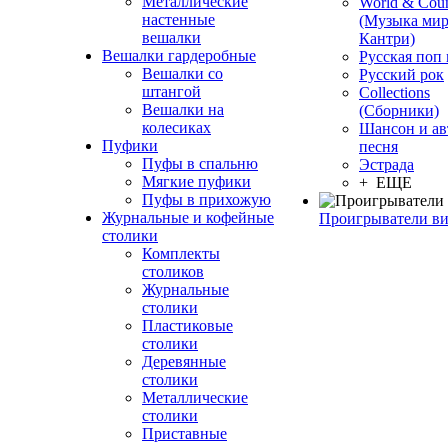
Металлические
World & Coun
настенные
(Музыка мир
вешалки
Кантри)
Вешалки гардеробные
Русская поп
Вешалки со
Русский рок
штангой
Сollections
Вешалки на
(Сборники)
колесиках
Шансон и ав
Пуфики
песня
Пуфы в спальню
Эстрада
Мягкие пуфики
+ ЕЩЕ
Пуфы в прихожую
Журнальные и кофейные
Проигрыватели в
столики
Комплекты
столиков
Журнальные
столики
Пластиковые
столики
Деревянные
столики
Металлические
столики
Приставные