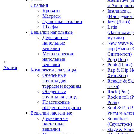
Alternative 
Спальня
и Альтернат
Кровати
Instrumental
Матрасы
(Инструмент
Туалетные столики
Jazz (Джаз)
Шкафы
Latin
Вешалки напольные
(Латиноамер
Деревянные
музыка)
напольные
New Wave & 
вешалки
pop (Нью-ве
Металлические
Синти-поп)
напольные
Pop (Поп)
вешалки
Punk (Панк)
Акции
Комплекты для улицы
Rap & Hip H
Обеденные
Хип-Хоп)
группы для
Reggae & Ska
террасы и веранды
и ска)
Обеденные
Rock (Рок)
группы на улицу
Rock n roll (
Пластиковые
Ролл)
обеденные группы
Soul & R n B
Вешалки настенные
Ритм-н-Блюз
Деревянные
Soundtrack
настенные
(Саундтрек)
вешалки
Stage & Scre