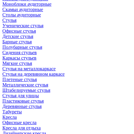
Моноблоки аудиторные
Скамьи аудиторные
Столы аудиторные
Стулья
Ученические стулья
Офисные стулья
Детские стулья
Барные стулья
Полубарные стулья
Сидения стульев
Каркасы стульев
Мягкие стулья
Стулья на металлокаркасе
Стулья на деревянном каркасе
Плетеные стулья
Металлические стулья
Штабелируемые стулья
Стулья для улицы
Пластиковые стулья
Деревянные стулья
Табуреты
Кресла
Офисные кресла
Кресла для отдыха
Дизайнерские кресла