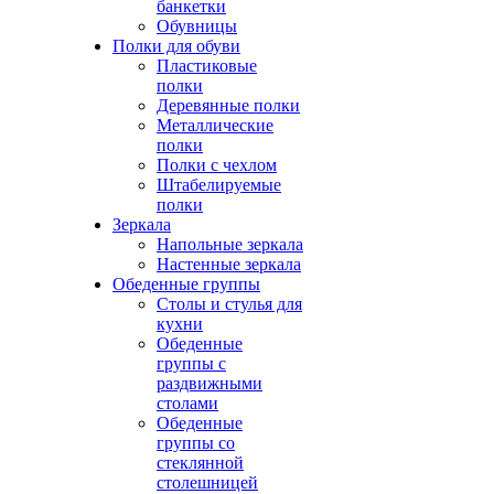
банкетки
Обувницы
Полки для обуви
Пластиковые
полки
Деревянные полки
Металлические
полки
Полки с чехлом
Штабелируемые
полки
Зеркала
Напольные зеркала
Настенные зеркала
Обеденные группы
Столы и стулья для
кухни
Обеденные
группы с
раздвижными
столами
Обеденные
группы со
стеклянной
столешницей