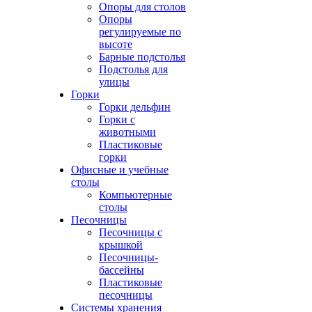
Опоры для столов
Опоры
регулируемые по
высоте
Барные подстолья
Подстолья для
улицы
Горки
Горки дельфин
Горки с
животными
Пластиковые
горки
Офисные и учебные
столы
Компьютерные
столы
Песочницы
Песочницы с
крышкой
Песочницы-
бассейны
Пластиковые
песочницы
Системы хранения