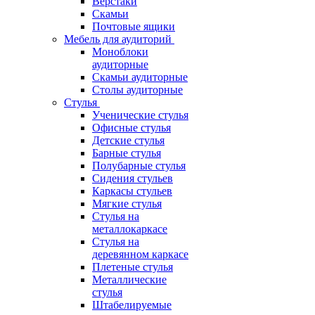
Верстаки
Скамьи
Почтовые ящики
Мебель для аудиторий
Моноблоки
аудиторные
Скамьи аудиторные
Столы аудиторные
Стулья
Ученические стулья
Офисные стулья
Детские стулья
Барные стулья
Полубарные стулья
Сидения стульев
Каркасы стульев
Мягкие стулья
Стулья на
металлокаркасе
Стулья на
деревянном каркасе
Плетеные стулья
Металлические
стулья
Штабелируемые