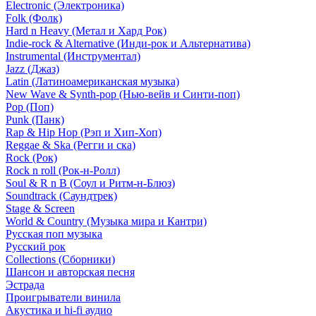
Electronic (Электроника)
Folk (Фолк)
Hard n Heavy (Метал и Хард Рок)
Indie-rock & Alternative (Инди-рок и Альтернатива)
Instrumental (Инструментал)
Jazz (Джаз)
Latin (Латиноамериканская музыка)
New Wave & Synth-pop (Нью-вейв и Синти-поп)
Pop (Поп)
Punk (Панк)
Rap & Hip Hop (Рэп и Хип-Хоп)
Reggae & Ska (Регги и ска)
Rock (Рок)
Rock n roll (Рок-н-Ролл)
Soul & R n B (Соул и Ритм-н-Блюз)
Soundtrack (Саундтрек)
Stage & Screen
World & Country (Музыка мира и Кантри)
Русская поп музыка
Русский рок
Сollections (Сборники)
Шансон и авторская песня
Эстрада
Проигрыватели винила
Акустика и hi-fi аудио