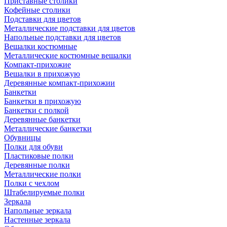
Приставные столики
Кофейные столики
Подставки для цветов
Металлические подставки для цветов
Напольные подставки для цветов
Вешалки костюмные
Металлические костюмные вешалки
Компакт-прихожие
Вешалки в прихожую
Деревянные компакт-прихожии
Банкетки
Банкетки в прихожую
Банкетки с полкой
Деревянные банкетки
Металлические банкетки
Обувницы
Полки для обуви
Пластиковые полки
Деревянные полки
Металлические полки
Полки с чехлом
Штабелируемые полки
Зеркала
Напольные зеркала
Настенные зеркала