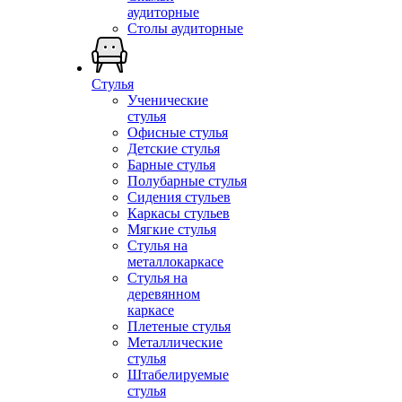
аудиторные
Столы аудиторные
Стулья
Ученические
стулья
Офисные стулья
Детские стулья
Барные стулья
Полубарные стулья
Сидения стульев
Каркасы стульев
Мягкие стулья
Стулья на
металлокаркасе
Стулья на
деревянном
каркасе
Плетеные стулья
Металлические
стулья
Штабелируемые
стулья