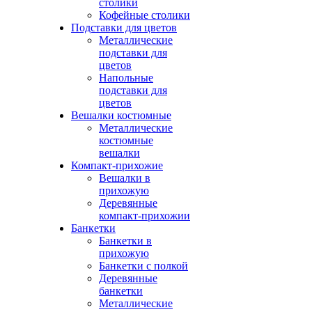
столики
Кофейные столики
Подставки для цветов
Металлические
подставки для
цветов
Напольные
подставки для
цветов
Вешалки костюмные
Металлические
костюмные
вешалки
Компакт-прихожие
Вешалки в
прихожую
Деревянные
компакт-прихожии
Банкетки
Банкетки в
прихожую
Банкетки с полкой
Деревянные
банкетки
Металлические