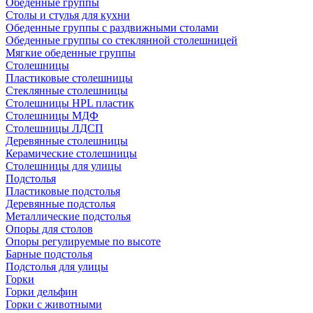
Обеденные группы
Столы и стулья для кухни
Обеденные группы с раздвижными столами
Обеденные группы со стеклянной столешницей
Мягкие обеденные группы
Столешницы
Пластиковые столешницы
Стеклянные столешницы
Столешницы HPL пластик
Столешницы МДФ
Столешницы ЛДСП
Деревянные столешницы
Керамические столешницы
Столешницы для улицы
Подстолья
Пластиковые подстолья
Деревянные подстолья
Металлические подстолья
Опоры для столов
Опоры регулируемые по высоте
Барные подстолья
Подстолья для улицы
Горки
Горки дельфин
Горки с животными