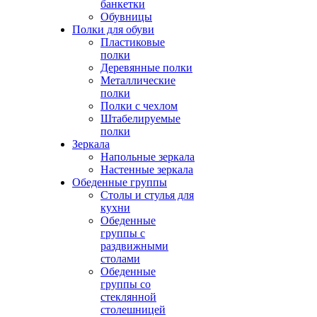
банкетки
Обувницы
Полки для обуви
Пластиковые
полки
Деревянные полки
Металлические
полки
Полки с чехлом
Штабелируемые
полки
Зеркала
Напольные зеркала
Настенные зеркала
Обеденные группы
Столы и стулья для
кухни
Обеденные
группы с
раздвижными
столами
Обеденные
группы со
стеклянной
столешницей