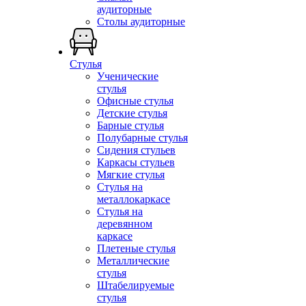
аудиторные
Столы аудиторные
Стулья
Ученические
стулья
Офисные стулья
Детские стулья
Барные стулья
Полубарные стулья
Сидения стульев
Каркасы стульев
Мягкие стулья
Стулья на
металлокаркасе
Стулья на
деревянном
каркасе
Плетеные стулья
Металлические
стулья
Штабелируемые
стулья