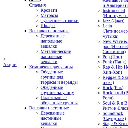
Alternative 
Спальня
и Альтернат
Кровати
Instrumental
Матрасы
(Инструмент
Туалетные столики
Jazz (Джаз)
Шкафы
Latin
Вешалки напольные
(Латиноамер
Деревянные
музыка)
напольные
New Wave & 
вешалки
pop (Нью-ве
Металлические
Синти-поп)
напольные
Pop (Поп)
вешалки
Punk (Панк)
Акции
Комплекты для улицы
Rap & Hip H
Обеденные
Хип-Хоп)
группы для
Reggae & Ska
террасы и веранды
и ска)
Обеденные
Rock (Рок)
группы на улицу
Rock n roll (
Пластиковые
Ролл)
обеденные группы
Soul & R n B
Вешалки настенные
Ритм-н-Блюз
Деревянные
Soundtrack
настенные
(Саундтрек)
вешалки
Stage & Scre