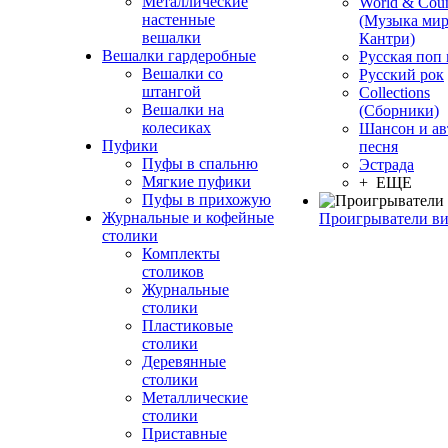
Металлические
World & Coun
настенные
(Музыка мир
вешалки
Кантри)
Вешалки гардеробные
Русская поп
Вешалки со
Русский рок
штангой
Сollections
Вешалки на
(Сборники)
колесиках
Шансон и ав
Пуфики
песня
Пуфы в спальню
Эстрада
Мягкие пуфики
+ ЕЩЕ
Пуфы в прихожую
Журнальные и кофейные
Проигрыватели в
столики
Комплекты
столиков
Журнальные
столики
Пластиковые
столики
Деревянные
столики
Металлические
столики
Приставные