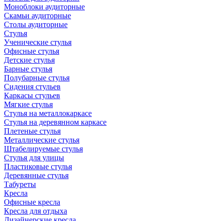
Моноблоки аудиторные
Скамьи аудиторные
Столы аудиторные
Стулья
Ученические стулья
Офисные стулья
Детские стулья
Барные стулья
Полубарные стулья
Сидения стульев
Каркасы стульев
Мягкие стулья
Стулья на металлокаркасе
Стулья на деревянном каркасе
Плетеные стулья
Металлические стулья
Штабелируемые стулья
Стулья для улицы
Пластиковые стулья
Деревянные стулья
Табуреты
Кресла
Офисные кресла
Кресла для отдыха
Дизайнерские кресла