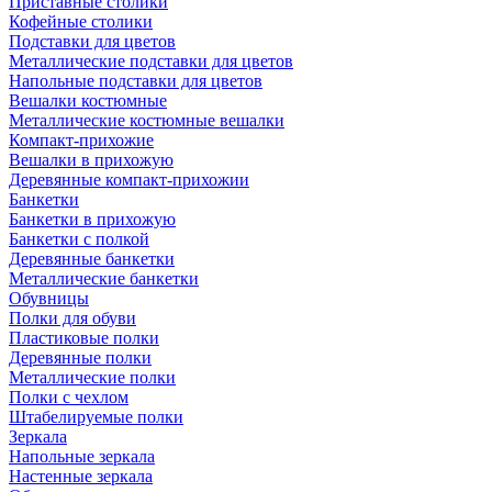
Приставные столики
Кофейные столики
Подставки для цветов
Металлические подставки для цветов
Напольные подставки для цветов
Вешалки костюмные
Металлические костюмные вешалки
Компакт-прихожие
Вешалки в прихожую
Деревянные компакт-прихожии
Банкетки
Банкетки в прихожую
Банкетки с полкой
Деревянные банкетки
Металлические банкетки
Обувницы
Полки для обуви
Пластиковые полки
Деревянные полки
Металлические полки
Полки с чехлом
Штабелируемые полки
Зеркала
Напольные зеркала
Настенные зеркала