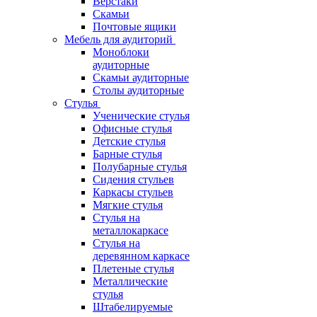
Верстаки
Скамьи
Почтовые ящики
Мебель для аудиторий
Моноблоки
аудиторные
Скамьи аудиторные
Столы аудиторные
Стулья
Ученические стулья
Офисные стулья
Детские стулья
Барные стулья
Полубарные стулья
Сидения стульев
Каркасы стульев
Мягкие стулья
Стулья на
металлокаркасе
Стулья на
деревянном каркасе
Плетеные стулья
Металлические
стулья
Штабелируемые