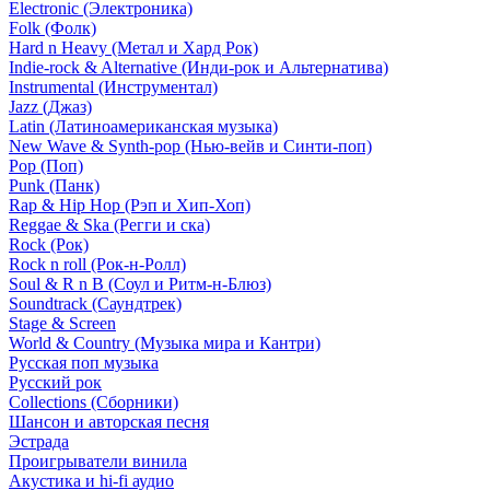
Electronic (Электроника)
Folk (Фолк)
Hard n Heavy (Метал и Хард Рок)
Indie-rock & Alternative (Инди-рок и Альтернатива)
Instrumental (Инструментал)
Jazz (Джаз)
Latin (Латиноамериканская музыка)
New Wave & Synth-pop (Нью-вейв и Синти-поп)
Pop (Поп)
Punk (Панк)
Rap & Hip Hop (Рэп и Хип-Хоп)
Reggae & Ska (Регги и ска)
Rock (Рок)
Rock n roll (Рок-н-Ролл)
Soul & R n B (Соул и Ритм-н-Блюз)
Soundtrack (Саундтрек)
Stage & Screen
World & Country (Музыка мира и Кантри)
Русская поп музыка
Русский рок
Сollections (Сборники)
Шансон и авторская песня
Эстрада
Проигрыватели винила
Акустика и hi-fi аудио