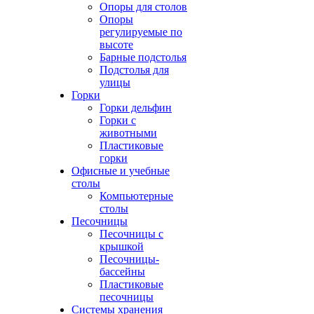
Опоры для столов
Опоры
регулируемые по
высоте
Барные подстолья
Подстолья для
улицы
Горки
Горки дельфин
Горки с
животными
Пластиковые
горки
Офисные и учебные
столы
Компьютерные
столы
Песочницы
Песочницы с
крышкой
Песочницы-
бассейны
Пластиковые
песочницы
Системы хранения