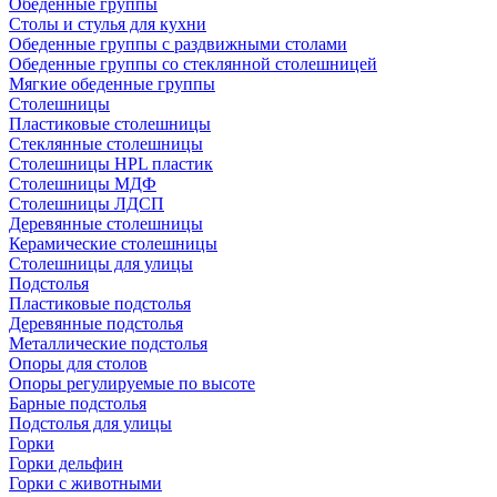
Обеденные группы
Столы и стулья для кухни
Обеденные группы с раздвижными столами
Обеденные группы со стеклянной столешницей
Мягкие обеденные группы
Столешницы
Пластиковые столешницы
Стеклянные столешницы
Столешницы HPL пластик
Столешницы МДФ
Столешницы ЛДСП
Деревянные столешницы
Керамические столешницы
Столешницы для улицы
Подстолья
Пластиковые подстолья
Деревянные подстолья
Металлические подстолья
Опоры для столов
Опоры регулируемые по высоте
Барные подстолья
Подстолья для улицы
Горки
Горки дельфин
Горки с животными