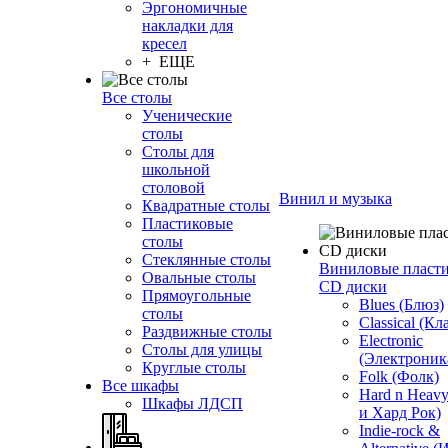
Эргономичные
накладки для
кресел
+ ЕЩЕ
Все столы
Ученические
столы
Столы для
школьной
столовой
Винил и музыка
Квадратные столы
Пластиковые
столы
Стеклянные столы
Виниловые пласт
Овальные столы
CD диски
Прямоугольные
Blues (Блюз)
столы
Classical (Кл
Раздвижные столы
Electronic
Столы для улицы
(Электроник
Круглые столы
Folk (Фолк)
Все шкафы
Hard n Heav
Шкафы ЛДСП
и Хард Рок)
Indie-rock &