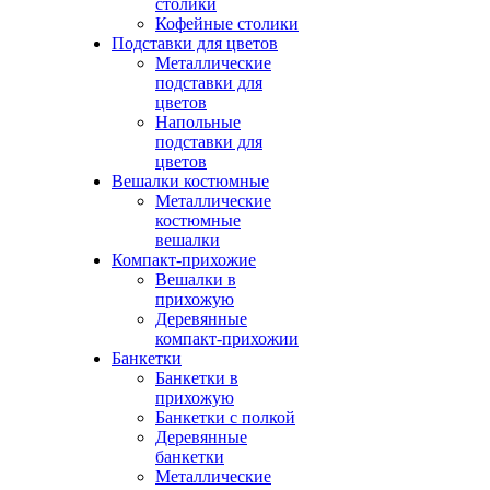
столики
Кофейные столики
Подставки для цветов
Металлические
подставки для
цветов
Напольные
подставки для
цветов
Вешалки костюмные
Металлические
костюмные
вешалки
Компакт-прихожие
Вешалки в
прихожую
Деревянные
компакт-прихожии
Банкетки
Банкетки в
прихожую
Банкетки с полкой
Деревянные
банкетки
Металлические