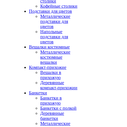
столики
Кофейные столики
Подставки для цветов
Металлические
подставки для
цветов
Напольные
подставки для
цветов
Вешалки костюмные
Металлические
костюмные
вешалки
Компакт-прихожие
Вешалки в
прихожую
Деревянные
компакт-прихожии
Банкетки
Банкетки в
прихожую
Банкетки с полкой
Деревянные
банкетки
Металлические