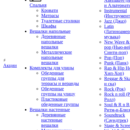
Alternative 
Спальня
и Альтернат
Кровати
Instrumental
Матрасы
(Инструмент
Туалетные столики
Jazz (Джаз)
Шкафы
Latin
Вешалки напольные
(Латиноамер
Деревянные
музыка)
напольные
New Wave & 
вешалки
pop (Нью-ве
Металлические
Синти-поп)
напольные
Pop (Поп)
вешалки
Punk (Панк)
Акции
Комплекты для улицы
Rap & Hip H
Обеденные
Хип-Хоп)
группы для
Reggae & Ska
террасы и веранды
и ска)
Обеденные
Rock (Рок)
группы на улицу
Rock n roll (
Пластиковые
Ролл)
обеденные группы
Soul & R n B
Вешалки настенные
Ритм-н-Блюз
Деревянные
Soundtrack
настенные
(Саундтрек)
вешалки
Stage & Scre