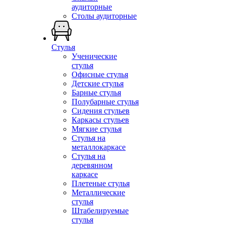
аудиторные
Столы аудиторные
Стулья
Ученические
стулья
Офисные стулья
Детские стулья
Барные стулья
Полубарные стулья
Сидения стульев
Каркасы стульев
Мягкие стулья
Стулья на
металлокаркасе
Стулья на
деревянном
каркасе
Плетеные стулья
Металлические
стулья
Штабелируемые
стулья