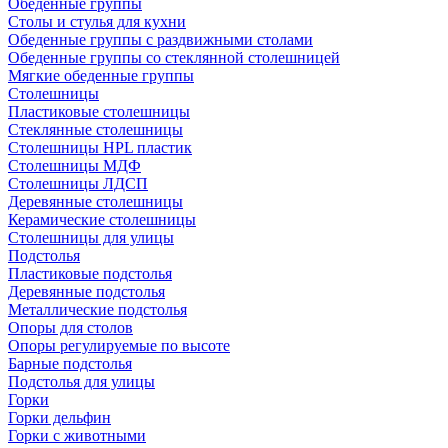
Обеденные группы
Столы и стулья для кухни
Обеденные группы с раздвижными столами
Обеденные группы со стеклянной столешницей
Мягкие обеденные группы
Столешницы
Пластиковые столешницы
Стеклянные столешницы
Столешницы HPL пластик
Столешницы МДФ
Столешницы ЛДСП
Деревянные столешницы
Керамические столешницы
Столешницы для улицы
Подстолья
Пластиковые подстолья
Деревянные подстолья
Металлические подстолья
Опоры для столов
Опоры регулируемые по высоте
Барные подстолья
Подстолья для улицы
Горки
Горки дельфин
Горки с животными