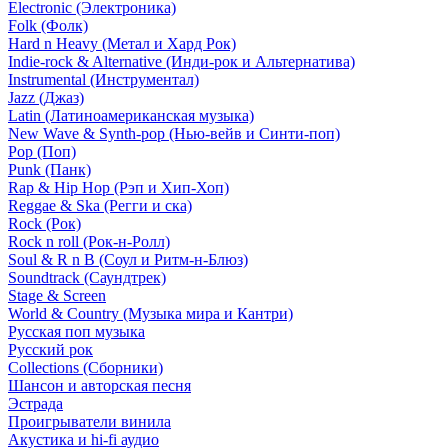
Electronic (Электроника)
Folk (Фолк)
Hard n Heavy (Метал и Хард Рок)
Indie-rock & Alternative (Инди-рок и Альтернатива)
Instrumental (Инструментал)
Jazz (Джаз)
Latin (Латиноамериканская музыка)
New Wave & Synth-pop (Нью-вейв и Синти-поп)
Pop (Поп)
Punk (Панк)
Rap & Hip Hop (Рэп и Хип-Хоп)
Reggae & Ska (Регги и ска)
Rock (Рок)
Rock n roll (Рок-н-Ролл)
Soul & R n B (Соул и Ритм-н-Блюз)
Soundtrack (Саундтрек)
Stage & Screen
World & Country (Музыка мира и Кантри)
Русская поп музыка
Русский рок
Сollections (Сборники)
Шансон и авторская песня
Эстрада
Проигрыватели винила
Акустика и hi-fi аудио