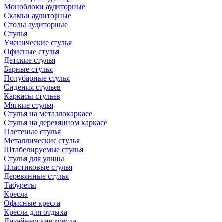
Моноблоки аудиторные
Скамьи аудиторные
Столы аудиторные
Стулья
Ученические стулья
Офисные стулья
Детские стулья
Барные стулья
Полубарные стулья
Сидения стульев
Каркасы стульев
Мягкие стулья
Стулья на металлокаркасе
Стулья на деревянном каркасе
Плетеные стулья
Металлические стулья
Штабелируемые стулья
Стулья для улицы
Пластиковые стулья
Деревянные стулья
Табуреты
Кресла
Офисные кресла
Кресла для отдыха
Дизайнерские кресла