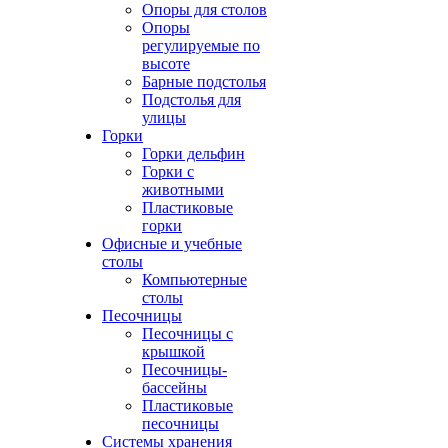
Опоры для столов
Опоры
регулируемые по
высоте
Барные подстолья
Подстолья для
улицы
Горки
Горки дельфин
Горки с
животными
Пластиковые
горки
Офисные и учебные
столы
Компьютерные
столы
Песочницы
Песочницы с
крышкой
Песочницы-
бассейны
Пластиковые
песочницы
Системы хранения