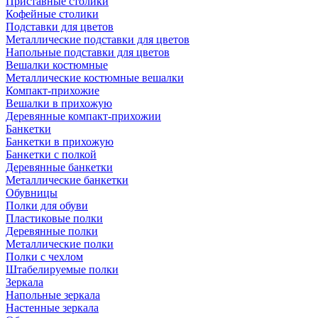
Приставные столики
Кофейные столики
Подставки для цветов
Металлические подставки для цветов
Напольные подставки для цветов
Вешалки костюмные
Металлические костюмные вешалки
Компакт-прихожие
Вешалки в прихожую
Деревянные компакт-прихожии
Банкетки
Банкетки в прихожую
Банкетки с полкой
Деревянные банкетки
Металлические банкетки
Обувницы
Полки для обуви
Пластиковые полки
Деревянные полки
Металлические полки
Полки с чехлом
Штабелируемые полки
Зеркала
Напольные зеркала
Настенные зеркала