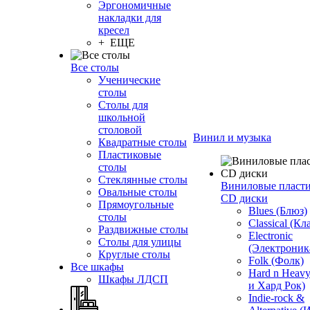
Эргономичные
накладки для
кресел
+ ЕЩЕ
Все столы
Ученические
столы
Столы для
школьной
столовой
Винил и музыка
Квадратные столы
Пластиковые
столы
Стеклянные столы
Виниловые пласт
Овальные столы
CD диски
Прямоугольные
Blues (Блюз)
столы
Classical (Кл
Раздвижные столы
Electronic
Столы для улицы
(Электроник
Круглые столы
Folk (Фолк)
Все шкафы
Hard n Heav
Шкафы ЛДСП
и Хард Рок)
Indie-rock &