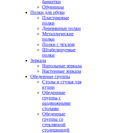
банкетки
Обувницы
Полки для обуви
Пластиковые
полки
Деревянные полки
Металлические
полки
Полки с чехлом
Штабелируемые
полки
Зеркала
Напольные зеркала
Настенные зеркала
Обеденные группы
Столы и стулья для
кухни
Обеденные
группы с
раздвижными
столами
Обеденные
группы со
стеклянной
столешницей