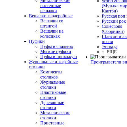
Металлические
World & Coun
настенные
(Музыка мир
вешалки
Кантри)
Вешалки гардеробные
Русская поп
Вешалки со
Русский рок
штангой
Сollections
Вешалки на
(Сборники)
колесиках
Шансон и ав
Пуфики
песня
Пуфы в спальню
Эстрада
Мягкие пуфики
+ ЕЩЕ
Пуфы в прихожую
Журнальные и кофейные
Проигрыватели в
столики
Комплекты
столиков
Журнальные
столики
Пластиковые
столики
Деревянные
столики
Металлические
столики
Приставные