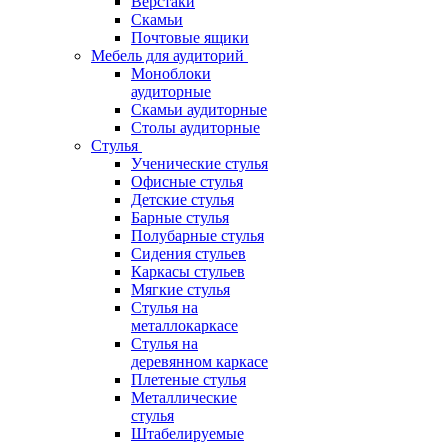
Верстаки
Скамьи
Почтовые ящики
Мебель для аудиторий
Моноблоки
аудиторные
Скамьи аудиторные
Столы аудиторные
Стулья
Ученические стулья
Офисные стулья
Детские стулья
Барные стулья
Полубарные стулья
Сидения стульев
Каркасы стульев
Мягкие стулья
Стулья на
металлокаркасе
Стулья на
деревянном каркасе
Плетеные стулья
Металлические
стулья
Штабелируемые