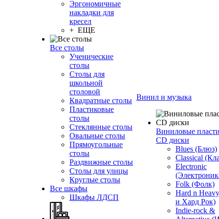
Эргономичные
накладки для
кресел
+ ЕЩЕ
Все столы
Ученические
столы
Столы для
школьной
столовой
Винил и музыка
Квадратные столы
Пластиковые
столы
Стеклянные столы
Виниловые пласт
Овальные столы
CD диски
Прямоугольные
Blues (Блюз)
столы
Classical (Кл
Раздвижные столы
Electronic
Столы для улицы
(Электроник
Круглые столы
Folk (Фолк)
Все шкафы
Hard n Heav
Шкафы ЛДСП
и Хард Рок)
Indie-rock &