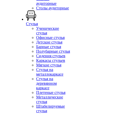
аудиторные
Столы аудиторные
Стулья
Ученические
стулья
Офисные стулья
Детские стулья
Барные стулья
Полубарные стулья
Сидения стульев
Каркасы стульев
Мягкие стулья
Стулья на
металлокаркасе
Стулья на
деревянном
каркасе
Плетеные стулья
Металлические
стулья
Штабелируемые
стулья