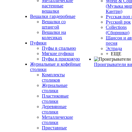
Металлические
World & Coun
настенные
(Музыка мир
вешалки
Кантри)
Вешалки гардеробные
Русская поп
Вешалки со
Русский рок
штангой
Сollections
Вешалки на
(Сборники)
колесиках
Шансон и ав
Пуфики
песня
Пуфы в спальню
Эстрада
Мягкие пуфики
+ ЕЩЕ
Пуфы в прихожую
Журнальные и кофейные
Проигрыватели в
столики
Комплекты
столиков
Журнальные
столики
Пластиковые
столики
Деревянные
столики
Металлические
столики
Приставные