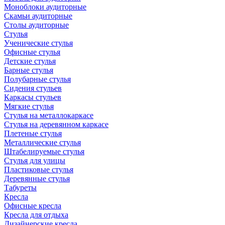
Моноблоки аудиторные
Скамьи аудиторные
Столы аудиторные
Стулья
Ученические стулья
Офисные стулья
Детские стулья
Барные стулья
Полубарные стулья
Сидения стульев
Каркасы стульев
Мягкие стулья
Стулья на металлокаркасе
Стулья на деревянном каркасе
Плетеные стулья
Металлические стулья
Штабелируемые стулья
Стулья для улицы
Пластиковые стулья
Деревянные стулья
Табуреты
Кресла
Офисные кресла
Кресла для отдыха
Дизайнерские кресла