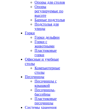
Опоры для столов
Опоры
регулируемые по
высоте
Барные подстолья
Подстолья для
улицы
Горки
Горки дельфин
Горки с
животными
Пластиковые
горки
Офисные и учебные
столы
Компьютерные
столы
Песочницы
Песочницы с
крышкой
Песочницы-
бассейны
Пластиковые
песочницы
Системы хранения