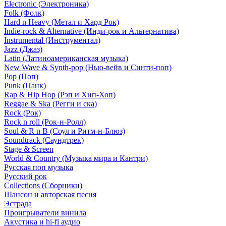
Electronic (Электроника)
Folk (Фолк)
Hard n Heavy (Метал и Хард Рок)
Indie-rock & Alternative (Инди-рок и Альтернатива)
Instrumental (Инструментал)
Jazz (Джаз)
Latin (Латиноамериканская музыка)
New Wave & Synth-pop (Нью-вейв и Синти-поп)
Pop (Поп)
Punk (Панк)
Rap & Hip Hop (Рэп и Хип-Хоп)
Reggae & Ska (Регги и ска)
Rock (Рок)
Rock n roll (Рок-н-Ролл)
Soul & R n B (Соул и Ритм-н-Блюз)
Soundtrack (Саундтрек)
Stage & Screen
World & Country (Музыка мира и Кантри)
Русская поп музыка
Русский рок
Сollections (Сборники)
Шансон и авторская песня
Эстрада
Проигрыватели винила
Акустика и hi-fi аудио