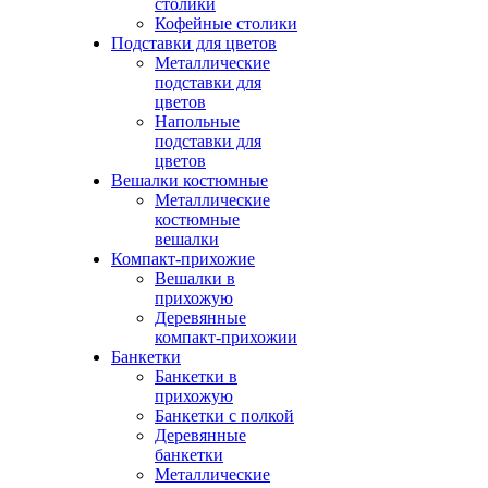
столики
Кофейные столики
Подставки для цветов
Металлические
подставки для
цветов
Напольные
подставки для
цветов
Вешалки костюмные
Металлические
костюмные
вешалки
Компакт-прихожие
Вешалки в
прихожую
Деревянные
компакт-прихожии
Банкетки
Банкетки в
прихожую
Банкетки с полкой
Деревянные
банкетки
Металлические