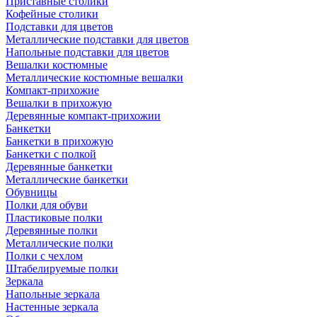
Приставные столики
Кофейные столики
Подставки для цветов
Металлические подставки для цветов
Напольные подставки для цветов
Вешалки костюмные
Металлические костюмные вешалки
Компакт-прихожие
Вешалки в прихожую
Деревянные компакт-прихожии
Банкетки
Банкетки в прихожую
Банкетки с полкой
Деревянные банкетки
Металлические банкетки
Обувницы
Полки для обуви
Пластиковые полки
Деревянные полки
Металлические полки
Полки с чехлом
Штабелируемые полки
Зеркала
Напольные зеркала
Настенные зеркала