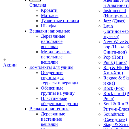
Alternative 
Спальня
и Альтернат
Кровати
Instrumental
Матрасы
(Инструмент
Туалетные столики
Jazz (Джаз)
Шкафы
Latin
Вешалки напольные
(Латиноамер
Деревянные
музыка)
напольные
New Wave & 
вешалки
pop (Нью-ве
Металлические
Синти-поп)
напольные
Pop (Поп)
вешалки
Punk (Панк)
Акции
Комплекты для улицы
Rap & Hip H
Обеденные
Хип-Хоп)
группы для
Reggae & Ska
террасы и веранды
и ска)
Обеденные
Rock (Рок)
группы на улицу
Rock n roll (
Пластиковые
Ролл)
обеденные группы
Soul & R n B
Вешалки настенные
Ритм-н-Блюз
Деревянные
Soundtrack
настенные
(Саундтрек)
вешалки
Stage & Scre