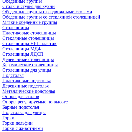
Обеденные группы
Столы и стулья для кухни
Обеденные группы с раздвижными столами
Обеденные группы со стеклянной столешницей
Мягкие обеденные группы
Столешницы
Пластиковые столешницы
Стеклянные столешницы
Столешницы HPL пластик
Столешницы МДФ
Столешницы ЛДСП
Деревянные столешницы
Керамические столешницы
Столешницы для улицы
Подстолья
Пластиковые подстолья
Деревянные подстолья
Металлические подстолья
Опоры для столов
Опоры регулируемые по высоте
Барные подстолья
Подстолья для улицы
Горки
Горки дельфин
Горки с животными