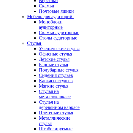
Верстаки
Скамьи
Почтовые ящики
Мебель для аудиторий
Моноблоки
аудиторные
Скамьи аудиторные
Столы аудиторные
Стулья
Ученические стулья
Офисные стулья
Детские стулья
Барные стулья
Полубарные стулья
Сидения стульев
Каркасы стульев
Мягкие стулья
Стулья на
металлокаркасе
Стулья на
деревянном каркасе
Плетеные стулья
Металлические
стулья
Штабелируемые