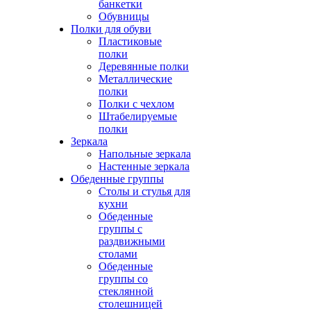
банкетки
Обувницы
Полки для обуви
Пластиковые
полки
Деревянные полки
Металлические
полки
Полки с чехлом
Штабелируемые
полки
Зеркала
Напольные зеркала
Настенные зеркала
Обеденные группы
Столы и стулья для
кухни
Обеденные
группы с
раздвижными
столами
Обеденные
группы со
стеклянной
столешницей