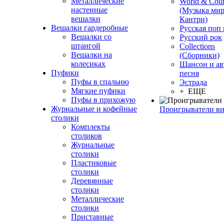
Металлические
World & Coun
настенные
(Музыка мир
вешалки
Кантри)
Вешалки гардеробные
Русская поп
Вешалки со
Русский рок
штангой
Сollections
Вешалки на
(Сборники)
колесиках
Шансон и ав
Пуфики
песня
Пуфы в спальню
Эстрада
Мягкие пуфики
+ ЕЩЕ
Пуфы в прихожую
Журнальные и кофейные
Проигрыватели в
столики
Комплекты
столиков
Журнальные
столики
Пластиковые
столики
Деревянные
столики
Металлические
столики
Приставные