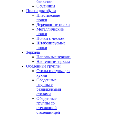
банкетки
Обувницы
Полки для обуви
Пластиковые
полки
Деревянные полки
Металлические
полки
Полки с чехлом
Штабелируемые
полки
Зеркала
Напольные зеркала
Настенные зеркала
Обеденные группы
Столы и стулья для
кухни
Обеденные
группы с
раздвижными
столами
Обеденные
группы со
стеклянной
столешницей