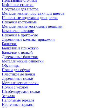
Приставные столики
Кофейные столики
Подставки для цветов
Металлические подставки для цветов
Напольные подставки для цветов
Вешалки костюмные
Металлические костюмные вешалки
Компакт-прихожие
Вешалки в прихожую
Деревянные компакт-прихожии
Банкетки
Банкетки в прихожую
Банкетки с полкой
Деревянные банкетки
Металлические банкетки
Обувницы
Полки для обуви
Пластиковые полки
Деревянные полки
Металлические полки
Полки с чехлом
Штабелируемые полки
Зеркала
Напольные зеркала
Настенные зеркала