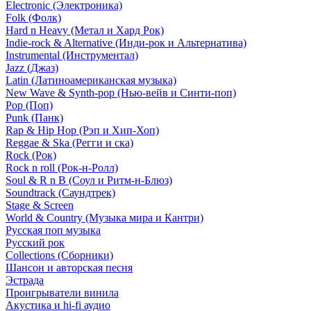
Electronic (Электроника)
Folk (Фолк)
Hard n Heavy (Метал и Хард Рок)
Indie-rock & Alternative (Инди-рок и Альтернатива)
Instrumental (Инструментал)
Jazz (Джаз)
Latin (Латиноамериканская музыка)
New Wave & Synth-pop (Нью-вейв и Синти-поп)
Pop (Поп)
Punk (Панк)
Rap & Hip Hop (Рэп и Хип-Хоп)
Reggae & Ska (Регги и ска)
Rock (Рок)
Rock n roll (Рок-н-Ролл)
Soul & R n B (Соул и Ритм-н-Блюз)
Soundtrack (Саундтрек)
Stage & Screen
World & Country (Музыка мира и Кантри)
Русская поп музыка
Русский рок
Сollections (Сборники)
Шансон и авторская песня
Эстрада
Проигрыватели винила
Акустика и hi-fi аудио