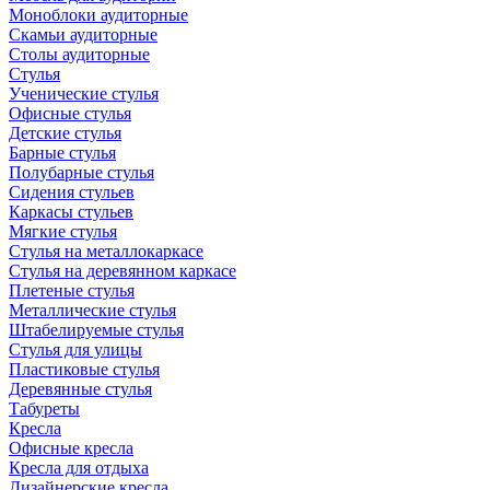
Моноблоки аудиторные
Скамьи аудиторные
Столы аудиторные
Стулья
Ученические стулья
Офисные стулья
Детские стулья
Барные стулья
Полубарные стулья
Сидения стульев
Каркасы стульев
Мягкие стулья
Стулья на металлокаркасе
Стулья на деревянном каркасе
Плетеные стулья
Металлические стулья
Штабелируемые стулья
Стулья для улицы
Пластиковые стулья
Деревянные стулья
Табуреты
Кресла
Офисные кресла
Кресла для отдыха
Дизайнерские кресла