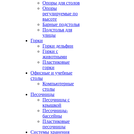
Опоры для столов
Опоры
регулируемые по
высоте
Барные подстолья
Подстолья для
улицы
Горки
Горки дельфин
Горки с
животными
Пластиковые
горки
Офисные и учебные
столы
Компьютерные
столы
Песочницы
Песочницы с
крышкой
Песочницы-
бассейны
Пластиковые
песочницы
Системы хранения