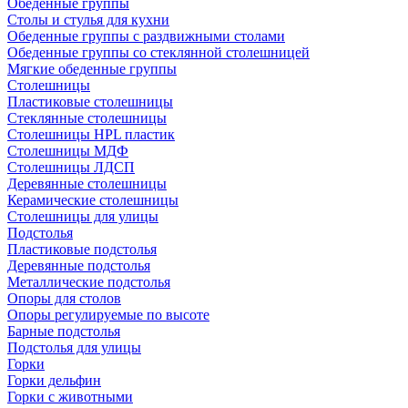
Обеденные группы
Столы и стулья для кухни
Обеденные группы с раздвижными столами
Обеденные группы со стеклянной столешницей
Мягкие обеденные группы
Столешницы
Пластиковые столешницы
Стеклянные столешницы
Столешницы HPL пластик
Столешницы МДФ
Столешницы ЛДСП
Деревянные столешницы
Керамические столешницы
Столешницы для улицы
Подстолья
Пластиковые подстолья
Деревянные подстолья
Металлические подстолья
Опоры для столов
Опоры регулируемые по высоте
Барные подстолья
Подстолья для улицы
Горки
Горки дельфин
Горки с животными