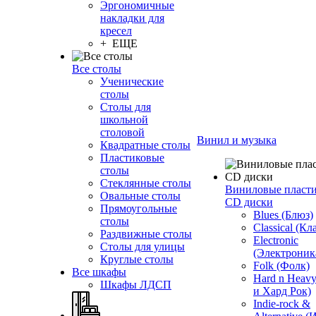
Эргономичные
накладки для
кресел
+ ЕЩЕ
Все столы
Ученические
столы
Столы для
школьной
столовой
Винил и музыка
Квадратные столы
Пластиковые
столы
Стеклянные столы
Виниловые пласт
Овальные столы
CD диски
Прямоугольные
Blues (Блюз)
столы
Classical (Кл
Раздвижные столы
Electronic
Столы для улицы
(Электроник
Круглые столы
Folk (Фолк)
Все шкафы
Hard n Heav
Шкафы ЛДСП
и Хард Рок)
Indie-rock &