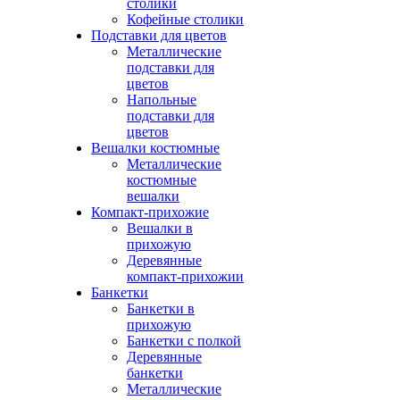
столики
Кофейные столики
Подставки для цветов
Металлические
подставки для
цветов
Напольные
подставки для
цветов
Вешалки костюмные
Металлические
костюмные
вешалки
Компакт-прихожие
Вешалки в
прихожую
Деревянные
компакт-прихожии
Банкетки
Банкетки в
прихожую
Банкетки с полкой
Деревянные
банкетки
Металлические