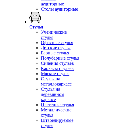
аудиторные
Столы аудиторные
Стулья
Ученические
стулья
Офисные стулья
Детские стулья
Барные стулья
Полубарные стулья
Сидения стульев
Каркасы стульев
Мягкие стулья
Стулья на
металлокаркасе
Стулья на
деревянном
каркасе
Плетеные стулья
Металлические
стулья
Штабелируемые
стулья