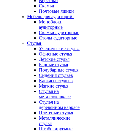
Верстаки
Скамьи
Почтовые ящики
Мебель для аудиторий
Моноблоки
аудиторные
Скамьи аудиторные
Столы аудиторные
Стулья
Ученические стулья
Офисные стулья
Детские стулья
Барные стулья
Полубарные стулья
Сидения стульев
Каркасы стульев
Мягкие стулья
Стулья на
металлокаркасе
Стулья на
деревянном каркасе
Плетеные стулья
Металлические
стулья
Штабелируемые