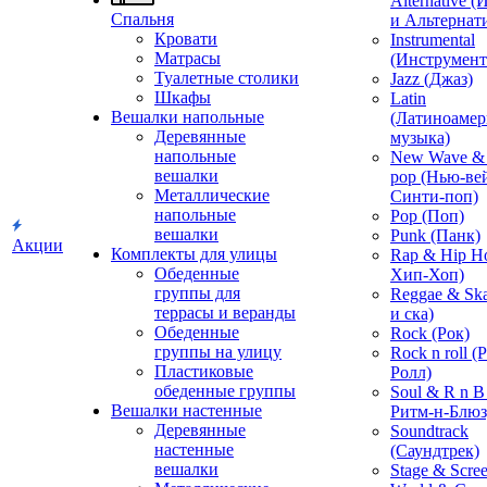
Alternative 
Спальня
и Альтернат
Кровати
Instrumental
Матрасы
(Инструмент
Туалетные столики
Jazz (Джаз)
Шкафы
Latin
Вешалки напольные
(Латиноамер
Деревянные
музыка)
напольные
New Wave & 
вешалки
pop (Нью-ве
Металлические
Синти-поп)
напольные
Pop (Поп)
вешалки
Punk (Панк)
Акции
Комплекты для улицы
Rap & Hip H
Обеденные
Хип-Хоп)
группы для
Reggae & Ska
террасы и веранды
и ска)
Обеденные
Rock (Рок)
группы на улицу
Rock n roll (
Пластиковые
Ролл)
обеденные группы
Soul & R n B
Вешалки настенные
Ритм-н-Блюз
Деревянные
Soundtrack
настенные
(Саундтрек)
вешалки
Stage & Scre