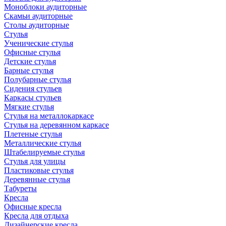
Моноблоки аудиторные
Скамьи аудиторные
Столы аудиторные
Стулья
Ученические стулья
Офисные стулья
Детские стулья
Барные стулья
Полубарные стулья
Сидения стульев
Каркасы стульев
Мягкие стулья
Стулья на металлокаркасе
Стулья на деревянном каркасе
Плетеные стулья
Металлические стулья
Штабелируемые стулья
Стулья для улицы
Пластиковые стулья
Деревянные стулья
Табуреты
Кресла
Офисные кресла
Кресла для отдыха
Дизайнерские кресла