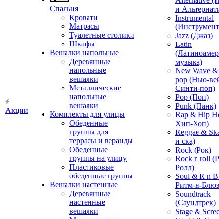
Alternative 
Спальня
и Альтернат
Кровати
Instrumental
Матрасы
(Инструмент
Туалетные столики
Jazz (Джаз)
Шкафы
Latin
Вешалки напольные
(Латиноамер
Деревянные
музыка)
напольные
New Wave & 
вешалки
pop (Нью-ве
Металлические
Синти-поп)
напольные
Pop (Поп)
вешалки
Punk (Панк)
Акции
Комплекты для улицы
Rap & Hip H
Обеденные
Хип-Хоп)
группы для
Reggae & Ska
террасы и веранды
и ска)
Обеденные
Rock (Рок)
группы на улицу
Rock n roll (
Пластиковые
Ролл)
обеденные группы
Soul & R n B
Вешалки настенные
Ритм-н-Блюз
Деревянные
Soundtrack
настенные
(Саундтрек)
вешалки
Stage & Scre