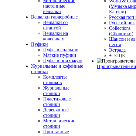
Металлические
World & Coun
настенные
(Музыка мир
вешалки
Кантри)
Вешалки гардеробные
Русская поп
Вешалки со
Русский рок
штангой
Сollections
Вешалки на
(Сборники)
колесиках
Шансон и ав
Пуфики
песня
Пуфы в спальню
Эстрада
Мягкие пуфики
+ ЕЩЕ
Пуфы в прихожую
Журнальные и кофейные
Проигрыватели в
столики
Комплекты
столиков
Журнальные
столики
Пластиковые
столики
Деревянные
столики
Металлические
столики
Приставные