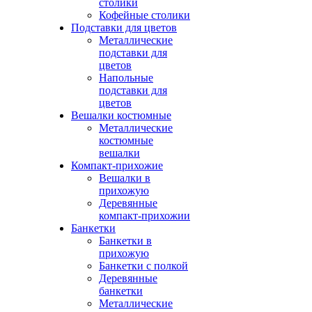
столики
Кофейные столики
Подставки для цветов
Металлические
подставки для
цветов
Напольные
подставки для
цветов
Вешалки костюмные
Металлические
костюмные
вешалки
Компакт-прихожие
Вешалки в
прихожую
Деревянные
компакт-прихожии
Банкетки
Банкетки в
прихожую
Банкетки с полкой
Деревянные
банкетки
Металлические