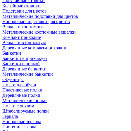
Приставные столики
Кофейные столики
Подставки для цветов
Металлические подставки для цветов
Напольные подставки для цветов
Вешалки костюмные
Металлические костюмные вешалки
Компакт-прихожие
Вешалки в прихожую
Деревянные компакт-прихожии
Банкетки
Банкетки в прихожую
Банкетки с полкой
Деревянные банкетки
Металлические банкетки
Обувницы
Полки для обуви
Пластиковые полки
Деревянные полки
Металлические полки
Полки с чехлом
Штабелируемые полки
Зеркала
Напольные зеркала
Настенные зеркала