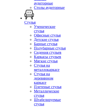
аудиторные
Столы аудиторные
Стулья
Ученические
стулья
Офисные стулья
Детские стулья
Барные стулья
Полубарные стулья
Сидения стульев
Каркасы стульев
Мягкие стулья
Стулья на
металлокаркасе
Стулья на
деревянном
каркасе
Плетеные стулья
Металлические
стулья
Штабелируемые
стулья