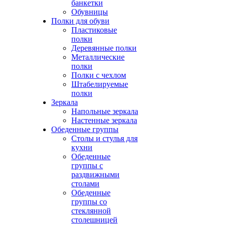
банкетки
Обувницы
Полки для обуви
Пластиковые
полки
Деревянные полки
Металлические
полки
Полки с чехлом
Штабелируемые
полки
Зеркала
Напольные зеркала
Настенные зеркала
Обеденные группы
Столы и стулья для
кухни
Обеденные
группы с
раздвижными
столами
Обеденные
группы со
стеклянной
столешницей