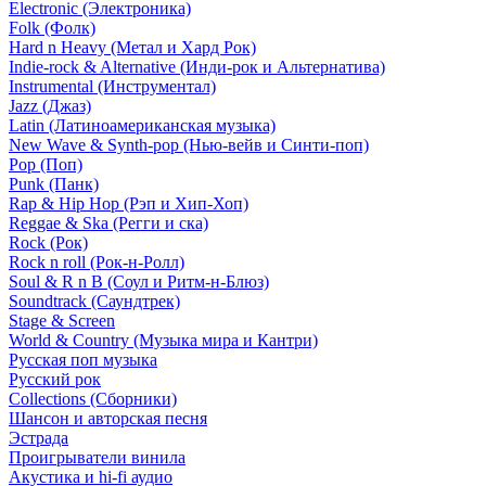
Electronic (Электроника)
Folk (Фолк)
Hard n Heavy (Метал и Хард Рок)
Indie-rock & Alternative (Инди-рок и Альтернатива)
Instrumental (Инструментал)
Jazz (Джаз)
Latin (Латиноамериканская музыка)
New Wave & Synth-pop (Нью-вейв и Синти-поп)
Pop (Поп)
Punk (Панк)
Rap & Hip Hop (Рэп и Хип-Хоп)
Reggae & Ska (Регги и ска)
Rock (Рок)
Rock n roll (Рок-н-Ролл)
Soul & R n B (Соул и Ритм-н-Блюз)
Soundtrack (Саундтрек)
Stage & Screen
World & Country (Музыка мира и Кантри)
Русская поп музыка
Русский рок
Сollections (Сборники)
Шансон и авторская песня
Эстрада
Проигрыватели винила
Акустика и hi-fi аудио