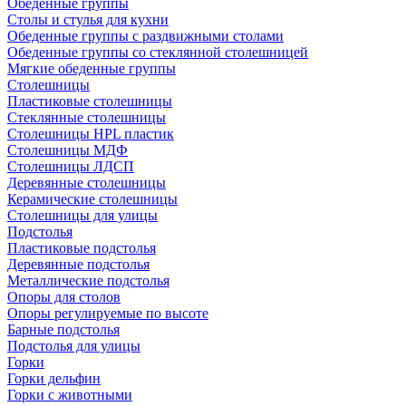
Обеденные группы
Столы и стулья для кухни
Обеденные группы с раздвижными столами
Обеденные группы со стеклянной столешницей
Мягкие обеденные группы
Столешницы
Пластиковые столешницы
Стеклянные столешницы
Столешницы HPL пластик
Столешницы МДФ
Столешницы ЛДСП
Деревянные столешницы
Керамические столешницы
Столешницы для улицы
Подстолья
Пластиковые подстолья
Деревянные подстолья
Металлические подстолья
Опоры для столов
Опоры регулируемые по высоте
Барные подстолья
Подстолья для улицы
Горки
Горки дельфин
Горки с животными