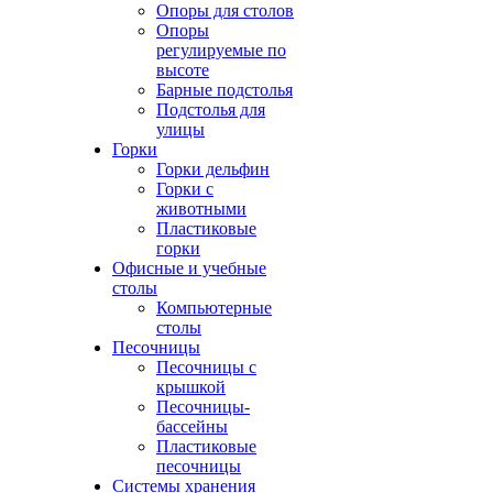
Опоры для столов
Опоры
регулируемые по
высоте
Барные подстолья
Подстолья для
улицы
Горки
Горки дельфин
Горки с
животными
Пластиковые
горки
Офисные и учебные
столы
Компьютерные
столы
Песочницы
Песочницы с
крышкой
Песочницы-
бассейны
Пластиковые
песочницы
Системы хранения