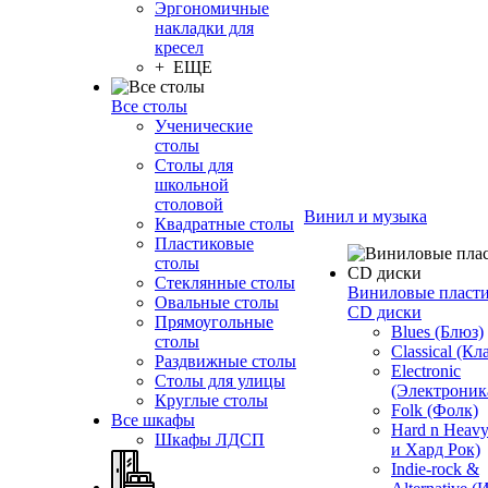
Эргономичные
накладки для
кресел
+ ЕЩЕ
Все столы
Ученические
столы
Столы для
школьной
столовой
Винил и музыка
Квадратные столы
Пластиковые
столы
Стеклянные столы
Виниловые пласт
Овальные столы
CD диски
Прямоугольные
Blues (Блюз)
столы
Classical (Кл
Раздвижные столы
Electronic
Столы для улицы
(Электроник
Круглые столы
Folk (Фолк)
Все шкафы
Hard n Heav
Шкафы ЛДСП
и Хард Рок)
Indie-rock &