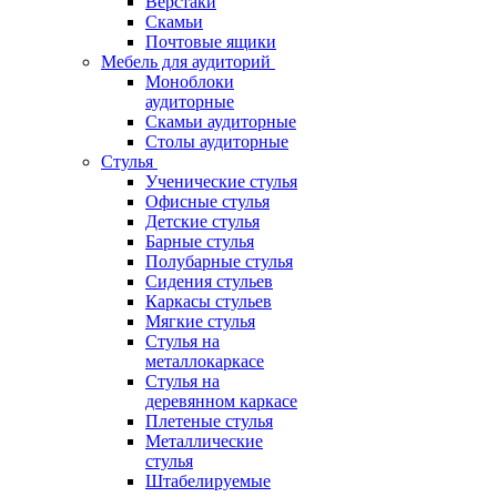
Верстаки
Скамьи
Почтовые ящики
Мебель для аудиторий
Моноблоки
аудиторные
Скамьи аудиторные
Столы аудиторные
Стулья
Ученические стулья
Офисные стулья
Детские стулья
Барные стулья
Полубарные стулья
Сидения стульев
Каркасы стульев
Мягкие стулья
Стулья на
металлокаркасе
Стулья на
деревянном каркасе
Плетеные стулья
Металлические
стулья
Штабелируемые