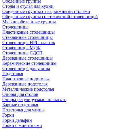
Обеденные группы
Столы и стулья для кухни
Обеденные группы с раздвижными столами
Обеденные группы со стеклянной столешницей
Мягкие обеденные группы
Столешницы
Пластиковые столешницы
Стеклянные столешницы
Столешницы HPL пластик
Столешницы МДФ
Столешницы ЛДСП
Деревянные столешницы
Керамические столешницы
Столешницы для улицы
Подстолья
Пластиковые подстолья
Деревянные подстолья
Металлические подстолья
Опоры для столов
Опоры регулируемые по высоте
Барные подстолья
Подстолья для улицы
Горки
Горки дельфин
Горки с животными