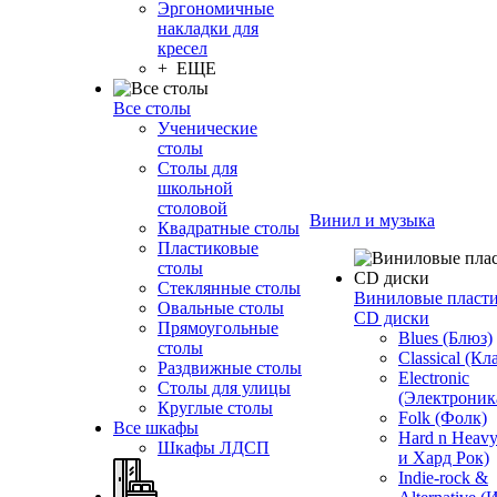
Эргономичные
накладки для
кресел
+ ЕЩЕ
Все столы
Ученические
столы
Столы для
школьной
столовой
Винил и музыка
Квадратные столы
Пластиковые
столы
Стеклянные столы
Виниловые пласт
Овальные столы
CD диски
Прямоугольные
Blues (Блюз)
столы
Classical (Кл
Раздвижные столы
Electronic
Столы для улицы
(Электроник
Круглые столы
Folk (Фолк)
Все шкафы
Hard n Heav
Шкафы ЛДСП
и Хард Рок)
Indie-rock &