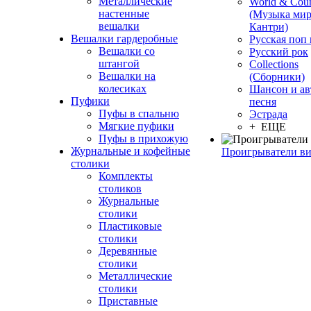
Металлические
World & Coun
настенные
(Музыка мир
вешалки
Кантри)
Вешалки гардеробные
Русская поп
Вешалки со
Русский рок
штангой
Сollections
Вешалки на
(Сборники)
колесиках
Шансон и ав
Пуфики
песня
Пуфы в спальню
Эстрада
Мягкие пуфики
+ ЕЩЕ
Пуфы в прихожую
Журнальные и кофейные
Проигрыватели в
столики
Комплекты
столиков
Журнальные
столики
Пластиковые
столики
Деревянные
столики
Металлические
столики
Приставные