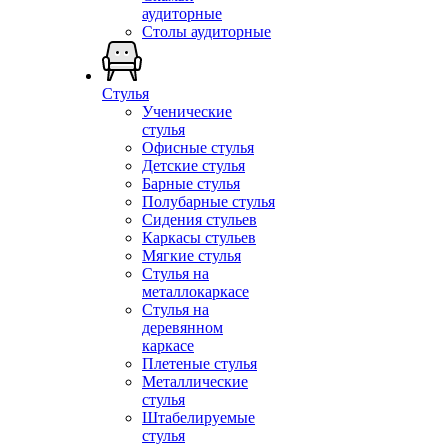
аудиторные
Столы аудиторные
Стулья
Ученические
стулья
Офисные стулья
Детские стулья
Барные стулья
Полубарные стулья
Сидения стульев
Каркасы стульев
Мягкие стулья
Стулья на
металлокаркасе
Стулья на
деревянном
каркасе
Плетеные стулья
Металлические
стулья
Штабелируемые
стулья