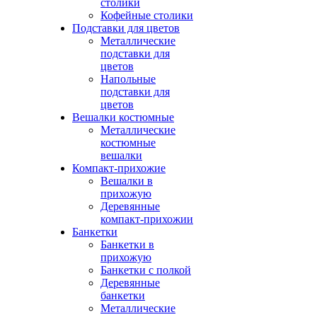
столики
Кофейные столики
Подставки для цветов
Металлические
подставки для
цветов
Напольные
подставки для
цветов
Вешалки костюмные
Металлические
костюмные
вешалки
Компакт-прихожие
Вешалки в
прихожую
Деревянные
компакт-прихожии
Банкетки
Банкетки в
прихожую
Банкетки с полкой
Деревянные
банкетки
Металлические