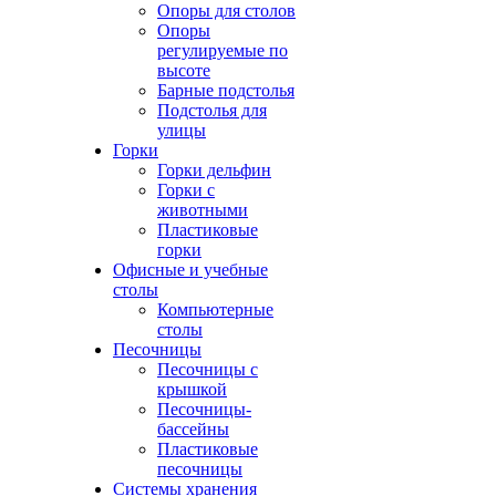
Опоры для столов
Опоры
регулируемые по
высоте
Барные подстолья
Подстолья для
улицы
Горки
Горки дельфин
Горки с
животными
Пластиковые
горки
Офисные и учебные
столы
Компьютерные
столы
Песочницы
Песочницы с
крышкой
Песочницы-
бассейны
Пластиковые
песочницы
Системы хранения