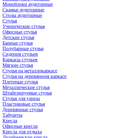
Моноблоки аудиторные
Скамьи аудиторные
Столы аудиторные
Стулья
Ученические стулья
Офисные стулья
Детские стулья
Барные стулья
Полубарные стулья
Сидения стульев
Каркасы стульев
Мягкие стулья
Стулья на металлокаркасе
Стулья на деревянном каркасе
Плетеные стулья
Металлические стулья
Штабелируемые стулья
Стулья для улицы
Пластиковые стулья
Деревянные стулья
Табуреты
Кресла
Офисные кресла
Кресла для отдыха
Дизайнерские кресла