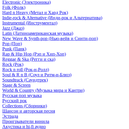
Electronic (Электроника)
Folk (Фолк)
Hard n Heavy (Метал и Хард Рок)
Indie-rock & Alternative (Инди-рок и Альтернатива)
Instrumental (Инструментал)
Jazz (Джаз)
Latin (Латиноамериканская музыка)
New Wave & Synth-pop (Нью-вейв и Синти-поп)
Pop (Поп)
Punk (Панк)
Rap & Hip Hop (Рэп и Хип-Хоп)
Reggae & Ska (Регги и ска)
Rock (Рок)
Rock n roll (Рок-н-Ролл)
Soul & R n B (Соул и Ритм-н-Блюз)
Soundtrack (Саундтрек)
Stage & Screen
World & Country (Музыка мира и Кантри)
Русская поп музыка
Русский рок
Сollections (Сборники)
Шансон и авторская песня
Эстрада
Проигрыватели винила
Акустика и hi-fi аудио