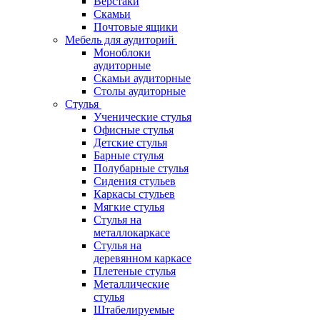
Верстаки
Скамьи
Почтовые ящики
Мебель для аудиторий
Моноблоки
аудиторные
Скамьи аудиторные
Столы аудиторные
Стулья
Ученические стулья
Офисные стулья
Детские стулья
Барные стулья
Полубарные стулья
Сидения стульев
Каркасы стульев
Мягкие стулья
Стулья на
металлокаркасе
Стулья на
деревянном каркасе
Плетеные стулья
Металлические
стулья
Штабелируемые