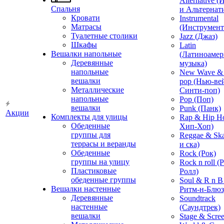
Alternative 
Спальня
и Альтернат
Кровати
Instrumental
Матрасы
(Инструмент
Туалетные столики
Jazz (Джаз)
Шкафы
Latin
Вешалки напольные
(Латиноамер
Деревянные
музыка)
напольные
New Wave & 
вешалки
pop (Нью-ве
Металлические
Синти-поп)
напольные
Pop (Поп)
вешалки
Punk (Панк)
Акции
Комплекты для улицы
Rap & Hip H
Обеденные
Хип-Хоп)
группы для
Reggae & Ska
террасы и веранды
и ска)
Обеденные
Rock (Рок)
группы на улицу
Rock n roll (
Пластиковые
Ролл)
обеденные группы
Soul & R n B
Вешалки настенные
Ритм-н-Блюз
Деревянные
Soundtrack
настенные
(Саундтрек)
вешалки
Stage & Scre