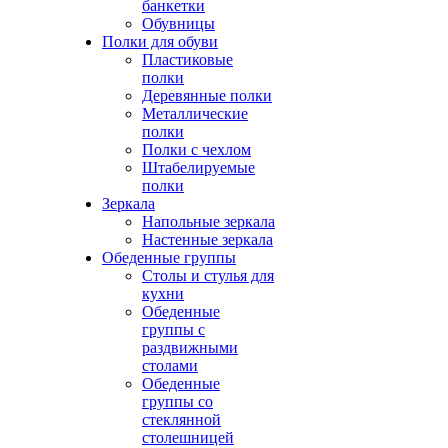
банкетки
Обувницы
Полки для обуви
Пластиковые
полки
Деревянные полки
Металлические
полки
Полки с чехлом
Штабелируемые
полки
Зеркала
Напольные зеркала
Настенные зеркала
Обеденные группы
Столы и стулья для
кухни
Обеденные
группы с
раздвижными
столами
Обеденные
группы со
стеклянной
столешницей