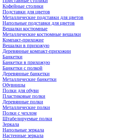
Приставные столики
Кофейные столики
Подставки для цветов
Металлические подставки для цветов
Напольные подставки для цветов
Вешалки костюмные
Металлические костюмные вешалки
Компакт-прихожие
Вешалки в прихожую
Деревянные компакт-прихожии
Банкетки
Банкетки в прихожую
Банкетки с полкой
Деревянные банкетки
Металлические банкетки
Обувницы
Полки для обуви
Пластиковые полки
Деревянные полки
Металлические полки
Полки с чехлом
Штабелируемые полки
Зеркала
Напольные зеркала
Настенные зеркала