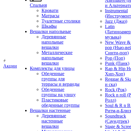
Alternative 
Спальня
и Альтернат
Кровати
Instrumental
Матрасы
(Инструмент
Туалетные столики
Jazz (Джаз)
Шкафы
Latin
Вешалки напольные
(Латиноамер
Деревянные
музыка)
напольные
New Wave & 
вешалки
pop (Нью-ве
Металлические
Синти-поп)
напольные
Pop (Поп)
вешалки
Punk (Панк)
Акции
Комплекты для улицы
Rap & Hip H
Обеденные
Хип-Хоп)
группы для
Reggae & Ska
террасы и веранды
и ска)
Обеденные
Rock (Рок)
группы на улицу
Rock n roll (
Пластиковые
Ролл)
обеденные группы
Soul & R n B
Вешалки настенные
Ритм-н-Блюз
Деревянные
Soundtrack
настенные
(Саундтрек)
вешалки
Stage & Scre