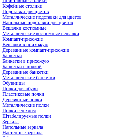
Приставные столики
Кофейные столики
Подставки для цветов
Металлические подставки для цветов
Напольные подставки для цветов
Вешалки костюмные
Металлические костюмные вешалки
Компакт-прихожие
Вешалки в прихожую
Деревянные компакт-прихожии
Банкетки
Банкетки в прихожую
Банкетки с полкой
Деревянные банкетки
Металлические банкетки
Обувницы
Полки для обуви
Пластиковые полки
Деревянные полки
Металлические полки
Полки с чехлом
Штабелируемые полки
Зеркала
Напольные зеркала
Настенные зеркала