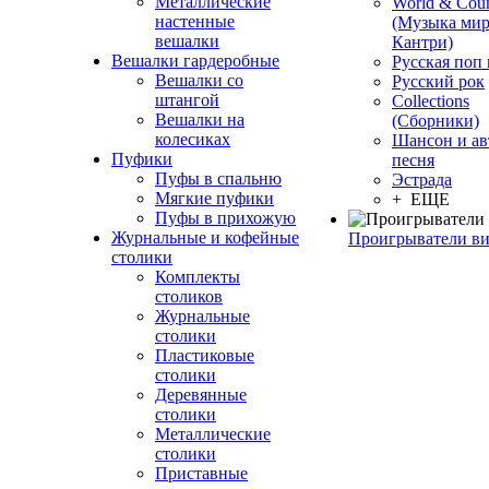
Металлические
World & Coun
настенные
(Музыка мир
вешалки
Кантри)
Вешалки гардеробные
Русская поп
Вешалки со
Русский рок
штангой
Сollections
Вешалки на
(Сборники)
колесиках
Шансон и ав
Пуфики
песня
Пуфы в спальню
Эстрада
Мягкие пуфики
+ ЕЩЕ
Пуфы в прихожую
Журнальные и кофейные
Проигрыватели в
столики
Комплекты
столиков
Журнальные
столики
Пластиковые
столики
Деревянные
столики
Металлические
столики
Приставные