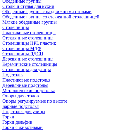
Обеденные группы
Столы и стулья для кухни
Обеденные группы с раздвижными столами
Обеденные группы со стеклянной столешницей
Мягкие обеденные группы
Столешницы
Пластиковые столешницы
Стеклянные столешницы
Столешницы HPL пластик
Столешницы МДФ
Столешницы ЛДСП
Деревянные столешницы
Керамические столешницы
Столешницы для улицы
Подстолья
Пластиковые подстолья
Деревянные подстолья
Металлические подстолья
Опоры для столов
Опоры регулируемые по высоте
Барные подстолья
Подстолья для улицы
Горки
Горки дельфин
Горки с животными