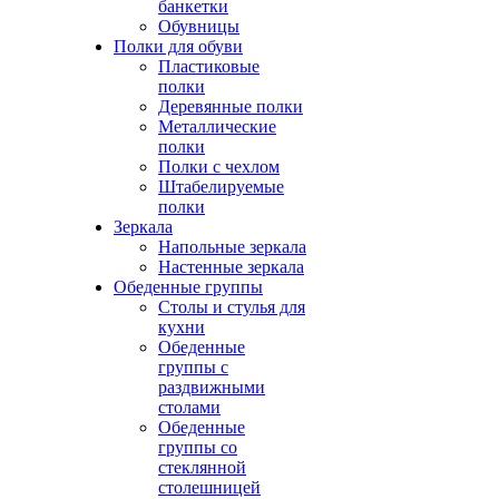
банкетки
Обувницы
Полки для обуви
Пластиковые
полки
Деревянные полки
Металлические
полки
Полки с чехлом
Штабелируемые
полки
Зеркала
Напольные зеркала
Настенные зеркала
Обеденные группы
Столы и стулья для
кухни
Обеденные
группы с
раздвижными
столами
Обеденные
группы со
стеклянной
столешницей