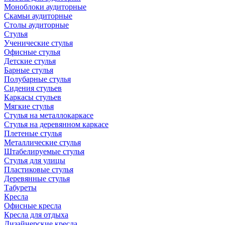
Моноблоки аудиторные
Скамьи аудиторные
Столы аудиторные
Стулья
Ученические стулья
Офисные стулья
Детские стулья
Барные стулья
Полубарные стулья
Сидения стульев
Каркасы стульев
Мягкие стулья
Стулья на металлокаркасе
Стулья на деревянном каркасе
Плетеные стулья
Металлические стулья
Штабелируемые стулья
Стулья для улицы
Пластиковые стулья
Деревянные стулья
Табуреты
Кресла
Офисные кресла
Кресла для отдыха
Дизайнерские кресла