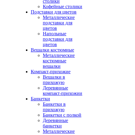
столики
Кофейные столики
Подставки для цветов
Металлические
подставки для
цветов
Напольные
подставки для
цветов
Вешалки костюмные
Металлические
костюмные
вешалки
Компакт-прихожие
Вешалки в
прихожую
Деревянные
компакт-прихожии
Банкетки
Банкетки в
прихожую
Банкетки с полкой
Деревянные
банкетки
Металлические