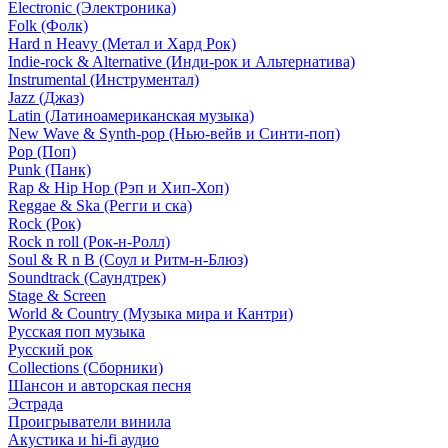
Electronic (Электроника)
Folk (Фолк)
Hard n Heavy (Метал и Хард Рок)
Indie-rock & Alternative (Инди-рок и Альтернатива)
Instrumental (Инструментал)
Jazz (Джаз)
Latin (Латиноамериканская музыка)
New Wave & Synth-pop (Нью-вейв и Синти-поп)
Pop (Поп)
Punk (Панк)
Rap & Hip Hop (Рэп и Хип-Хоп)
Reggae & Ska (Регги и ска)
Rock (Рок)
Rock n roll (Рок-н-Ролл)
Soul & R n B (Соул и Ритм-н-Блюз)
Soundtrack (Саундтрек)
Stage & Screen
World & Country (Музыка мира и Кантри)
Русская поп музыка
Русский рок
Сollections (Сборники)
Шансон и авторская песня
Эстрада
Проигрыватели винила
Акустика и hi-fi аудио