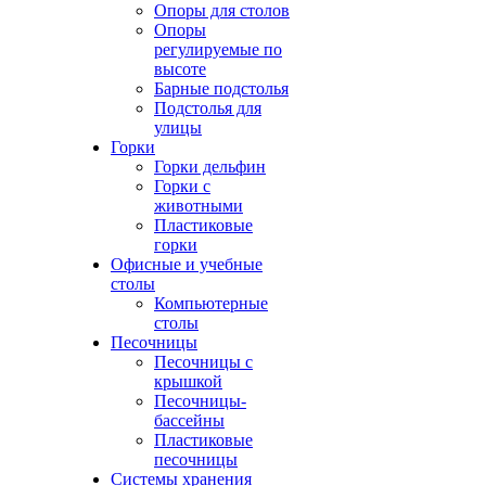
Опоры для столов
Опоры
регулируемые по
высоте
Барные подстолья
Подстолья для
улицы
Горки
Горки дельфин
Горки с
животными
Пластиковые
горки
Офисные и учебные
столы
Компьютерные
столы
Песочницы
Песочницы с
крышкой
Песочницы-
бассейны
Пластиковые
песочницы
Системы хранения