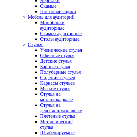
Верстаки
Скамьи
Почтовые ящики
Мебель для аудиторий
Моноблоки
аудиторные
Скамьи аудиторные
Столы аудиторные
Стулья
Ученические стулья
Офисные стулья
Детские стулья
Барные стулья
Полубарные стулья
Сидения стульев
Каркасы стульев
Мягкие стулья
Стулья на
металлокаркасе
Стулья на
деревянном каркасе
Плетеные стулья
Металлические
стулья
Штабелируемые