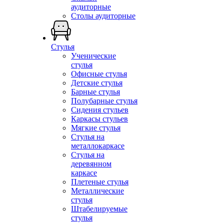
аудиторные
Столы аудиторные
Стулья
Ученические
стулья
Офисные стулья
Детские стулья
Барные стулья
Полубарные стулья
Сидения стульев
Каркасы стульев
Мягкие стулья
Стулья на
металлокаркасе
Стулья на
деревянном
каркасе
Плетеные стулья
Металлические
стулья
Штабелируемые
стулья