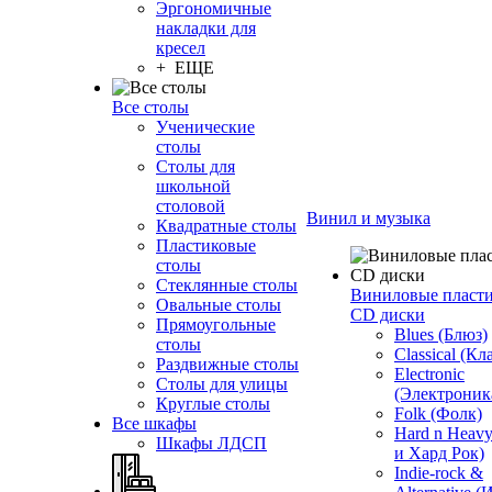
Эргономичные
накладки для
кресел
+ ЕЩЕ
Все столы
Ученические
столы
Столы для
школьной
столовой
Винил и музыка
Квадратные столы
Пластиковые
столы
Стеклянные столы
Виниловые пласт
Овальные столы
CD диски
Прямоугольные
Blues (Блюз)
столы
Classical (Кл
Раздвижные столы
Electronic
Столы для улицы
(Электроник
Круглые столы
Folk (Фолк)
Все шкафы
Hard n Heav
Шкафы ЛДСП
и Хард Рок)
Indie-rock &