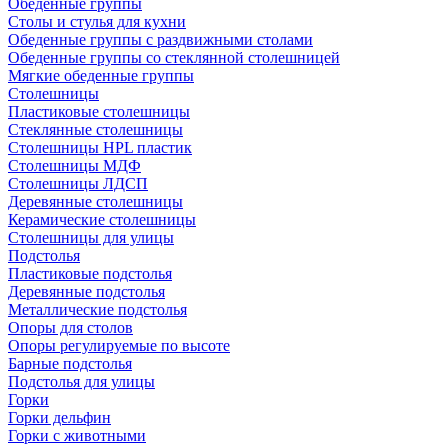
Обеденные группы
Столы и стулья для кухни
Обеденные группы с раздвижными столами
Обеденные группы со стеклянной столешницей
Мягкие обеденные группы
Столешницы
Пластиковые столешницы
Стеклянные столешницы
Столешницы HPL пластик
Столешницы МДФ
Столешницы ЛДСП
Деревянные столешницы
Керамические столешницы
Столешницы для улицы
Подстолья
Пластиковые подстолья
Деревянные подстолья
Металлические подстолья
Опоры для столов
Опоры регулируемые по высоте
Барные подстолья
Подстолья для улицы
Горки
Горки дельфин
Горки с животными