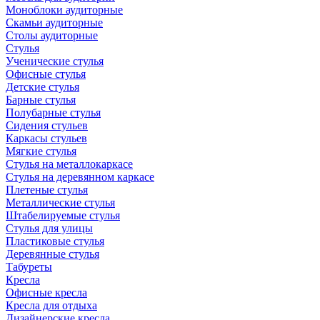
Моноблоки аудиторные
Скамьи аудиторные
Столы аудиторные
Стулья
Ученические стулья
Офисные стулья
Детские стулья
Барные стулья
Полубарные стулья
Сидения стульев
Каркасы стульев
Мягкие стулья
Стулья на металлокаркасе
Стулья на деревянном каркасе
Плетеные стулья
Металлические стулья
Штабелируемые стулья
Стулья для улицы
Пластиковые стулья
Деревянные стулья
Табуреты
Кресла
Офисные кресла
Кресла для отдыха
Дизайнерские кресла