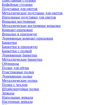
Приставные столики
Кофейные столики
Подставки для цветов
Металлические подставки для цветов
Напольные подставки для цветов
Вешалки костюмные
Металлические костюмные вешалки
Компакт-прихожие
Вешалки в прихожую
Деревянные компакт-прихожии
Банкетки
Банкетки в прихожую
Банкетки с полкой
Деревянные банкетки
Металлические банкетки
Обувницы
Полки для обуви
Пластиковые полки
Деревянные полки
Металлические полки
Полки с чехлом
Штабелируемые полки
Зеркала
Напольные зеркала
Настенные зеркала