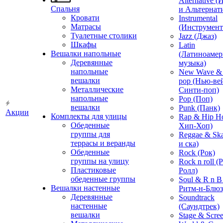
Alternative 
Спальня
и Альтернат
Кровати
Instrumental
Матрасы
(Инструмент
Туалетные столики
Jazz (Джаз)
Шкафы
Latin
Вешалки напольные
(Латиноамер
Деревянные
музыка)
напольные
New Wave & 
вешалки
pop (Нью-ве
Металлические
Синти-поп)
напольные
Pop (Поп)
вешалки
Punk (Панк)
Акции
Комплекты для улицы
Rap & Hip H
Обеденные
Хип-Хоп)
группы для
Reggae & Ska
террасы и веранды
и ска)
Обеденные
Rock (Рок)
группы на улицу
Rock n roll (
Пластиковые
Ролл)
обеденные группы
Soul & R n B
Вешалки настенные
Ритм-н-Блюз
Деревянные
Soundtrack
настенные
(Саундтрек)
вешалки
Stage & Scre