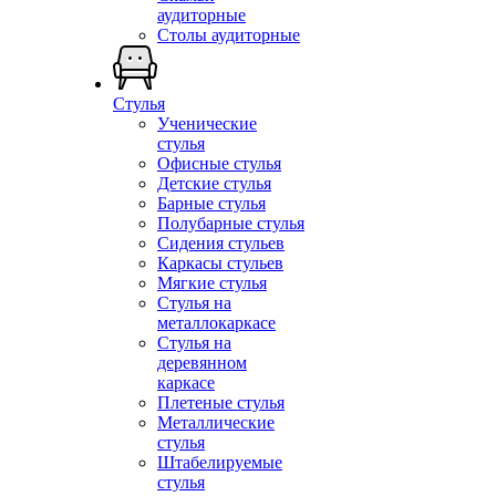
аудиторные
Столы аудиторные
Стулья
Ученические
стулья
Офисные стулья
Детские стулья
Барные стулья
Полубарные стулья
Сидения стульев
Каркасы стульев
Мягкие стулья
Стулья на
металлокаркасе
Стулья на
деревянном
каркасе
Плетеные стулья
Металлические
стулья
Штабелируемые
стулья