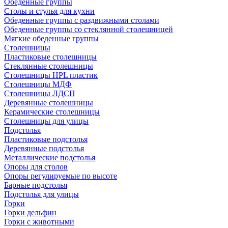
Обеденные группы
Столы и стулья для кухни
Обеденные группы с раздвижными столами
Обеденные группы со стеклянной столешницей
Мягкие обеденные группы
Столешницы
Пластиковые столешницы
Стеклянные столешницы
Столешницы HPL пластик
Столешницы МДФ
Столешницы ЛДСП
Деревянные столешницы
Керамические столешницы
Столешницы для улицы
Подстолья
Пластиковые подстолья
Деревянные подстолья
Металлические подстолья
Опоры для столов
Опоры регулируемые по высоте
Барные подстолья
Подстолья для улицы
Горки
Горки дельфин
Горки с животными