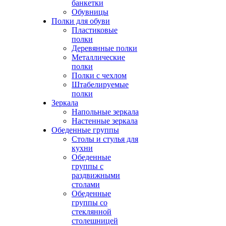
банкетки
Обувницы
Полки для обуви
Пластиковые
полки
Деревянные полки
Металлические
полки
Полки с чехлом
Штабелируемые
полки
Зеркала
Напольные зеркала
Настенные зеркала
Обеденные группы
Столы и стулья для
кухни
Обеденные
группы с
раздвижными
столами
Обеденные
группы со
стеклянной
столешницей