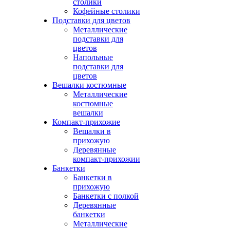
столики
Кофейные столики
Подставки для цветов
Металлические
подставки для
цветов
Напольные
подставки для
цветов
Вешалки костюмные
Металлические
костюмные
вешалки
Компакт-прихожие
Вешалки в
прихожую
Деревянные
компакт-прихожии
Банкетки
Банкетки в
прихожую
Банкетки с полкой
Деревянные
банкетки
Металлические