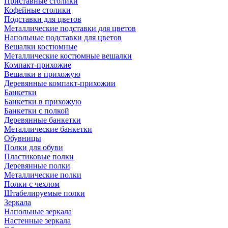
Приставные столики
Кофейные столики
Подставки для цветов
Металлические подставки для цветов
Напольные подставки для цветов
Вешалки костюмные
Металлические костюмные вешалки
Компакт-прихожие
Вешалки в прихожую
Деревянные компакт-прихожии
Банкетки
Банкетки в прихожую
Банкетки с полкой
Деревянные банкетки
Металлические банкетки
Обувницы
Полки для обуви
Пластиковые полки
Деревянные полки
Металлические полки
Полки с чехлом
Штабелируемые полки
Зеркала
Напольные зеркала
Настенные зеркала