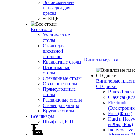
Эргономичные
накладки для
кресел
+ ЕЩЕ
Все столы
Ученические
столы
Столы для
школьной
столовой
Винил и музыка
Квадратные столы
Пластиковые
столы
Стеклянные столы
Виниловые пласт
Овальные столы
CD диски
Прямоугольные
Blues (Блюз)
столы
Classical (Кл
Раздвижные столы
Electronic
Столы для улицы
(Электроник
Круглые столы
Folk (Фолк)
Все шкафы
Hard n Heav
Шкафы ЛДСП
и Хард Рок)
Indie-rock &