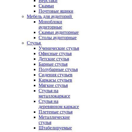
Верстаки
Скамьи
Почтовые ящики
Мебель для аудиторий
Моноблоки
аудиторные
Скамьи аудиторные
Столы аудиторные
Стулья
Ученические стулья
Офисные стулья
Детские стулья
Барные стулья
Полубарные стулья
Сидения стульев
Каркасы стульев
Мягкие стулья
Стулья на
металлокаркасе
Стулья на
деревянном каркасе
Плетеные стулья
Металлические
стулья
Штабелируемые