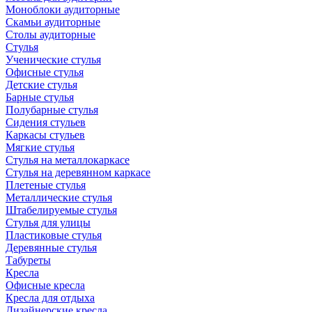
Моноблоки аудиторные
Скамьи аудиторные
Столы аудиторные
Стулья
Ученические стулья
Офисные стулья
Детские стулья
Барные стулья
Полубарные стулья
Сидения стульев
Каркасы стульев
Мягкие стулья
Стулья на металлокаркасе
Стулья на деревянном каркасе
Плетеные стулья
Металлические стулья
Штабелируемые стулья
Стулья для улицы
Пластиковые стулья
Деревянные стулья
Табуреты
Кресла
Офисные кресла
Кресла для отдыха
Дизайнерские кресла