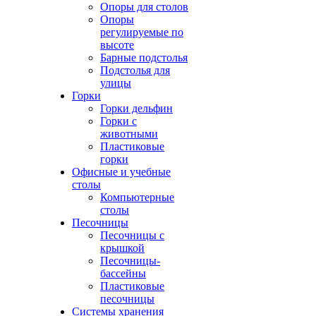
Опоры для столов
Опоры
регулируемые по
высоте
Барные подстолья
Подстолья для
улицы
Горки
Горки дельфин
Горки с
животными
Пластиковые
горки
Офисные и учебные
столы
Компьютерные
столы
Песочницы
Песочницы с
крышкой
Песочницы-
бассейны
Пластиковые
песочницы
Системы хранения