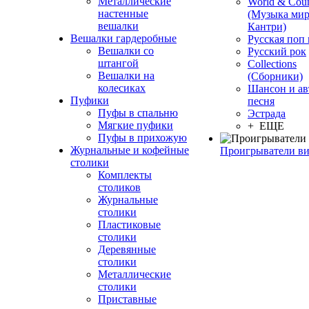
Металлические
World & Coun
настенные
(Музыка мир
вешалки
Кантри)
Вешалки гардеробные
Русская поп
Вешалки со
Русский рок
штангой
Сollections
Вешалки на
(Сборники)
колесиках
Шансон и ав
Пуфики
песня
Пуфы в спальню
Эстрада
Мягкие пуфики
+ ЕЩЕ
Пуфы в прихожую
Журнальные и кофейные
Проигрыватели в
столики
Комплекты
столиков
Журнальные
столики
Пластиковые
столики
Деревянные
столики
Металлические
столики
Приставные