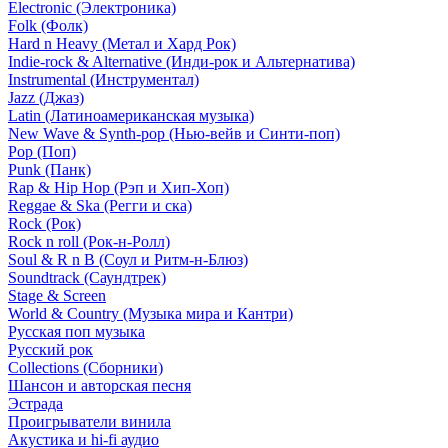
Electronic (Электроника)
Folk (Фолк)
Hard n Heavy (Метал и Хард Рок)
Indie-rock & Alternative (Инди-рок и Альтернатива)
Instrumental (Инструментал)
Jazz (Джаз)
Latin (Латиноамериканская музыка)
New Wave & Synth-pop (Нью-вейв и Синти-поп)
Pop (Поп)
Punk (Панк)
Rap & Hip Hop (Рэп и Хип-Хоп)
Reggae & Ska (Регги и ска)
Rock (Рок)
Rock n roll (Рок-н-Ролл)
Soul & R n B (Соул и Ритм-н-Блюз)
Soundtrack (Саундтрек)
Stage & Screen
World & Country (Музыка мира и Кантри)
Русская поп музыка
Русский рок
Сollections (Сборники)
Шансон и авторская песня
Эстрада
Проигрыватели винила
Акустика и hi-fi аудио