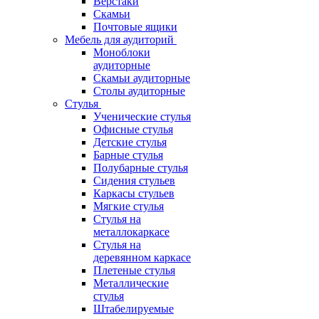
Верстаки
Скамьи
Почтовые ящики
Мебель для аудиторий
Моноблоки
аудиторные
Скамьи аудиторные
Столы аудиторные
Стулья
Ученические стулья
Офисные стулья
Детские стулья
Барные стулья
Полубарные стулья
Сидения стульев
Каркасы стульев
Мягкие стулья
Стулья на
металлокаркасе
Стулья на
деревянном каркасе
Плетеные стулья
Металлические
стулья
Штабелируемые