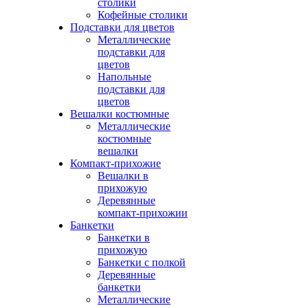
столики
Кофейные столики
Подставки для цветов
Металлические
подставки для
цветов
Напольные
подставки для
цветов
Вешалки костюмные
Металлические
костюмные
вешалки
Компакт-прихожие
Вешалки в
прихожую
Деревянные
компакт-прихожии
Банкетки
Банкетки в
прихожую
Банкетки с полкой
Деревянные
банкетки
Металлические