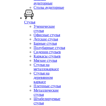
аудиторные
Столы аудиторные
Стулья
Ученические
стулья
Офисные стулья
Детские стулья
Барные стулья
Полубарные стулья
Сидения стульев
Каркасы стульев
Мягкие стулья
Стулья на
металлокаркасе
Стулья на
деревянном
каркасе
Плетеные стулья
Металлические
стулья
Штабелируемые
стулья