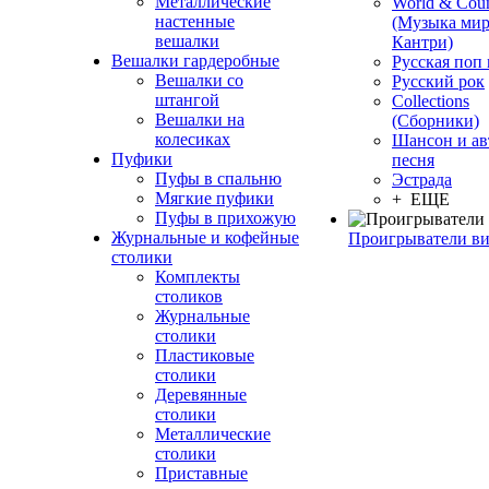
Металлические
World & Coun
настенные
(Музыка мир
вешалки
Кантри)
Вешалки гардеробные
Русская поп
Вешалки со
Русский рок
штангой
Сollections
Вешалки на
(Сборники)
колесиках
Шансон и ав
Пуфики
песня
Пуфы в спальню
Эстрада
Мягкие пуфики
+ ЕЩЕ
Пуфы в прихожую
Журнальные и кофейные
Проигрыватели в
столики
Комплекты
столиков
Журнальные
столики
Пластиковые
столики
Деревянные
столики
Металлические
столики
Приставные