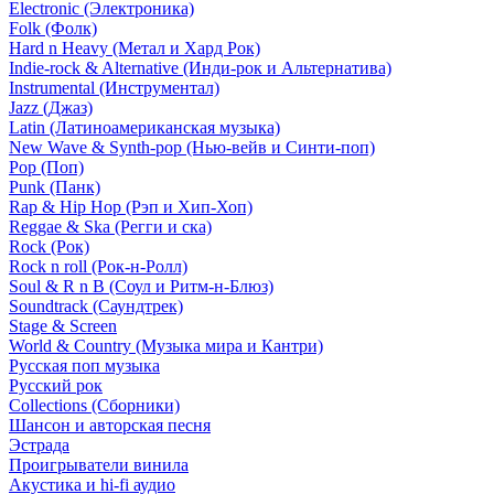
Electronic (Электроника)
Folk (Фолк)
Hard n Heavy (Метал и Хард Рок)
Indie-rock & Alternative (Инди-рок и Альтернатива)
Instrumental (Инструментал)
Jazz (Джаз)
Latin (Латиноамериканская музыка)
New Wave & Synth-pop (Нью-вейв и Синти-поп)
Pop (Поп)
Punk (Панк)
Rap & Hip Hop (Рэп и Хип-Хоп)
Reggae & Ska (Регги и ска)
Rock (Рок)
Rock n roll (Рок-н-Ролл)
Soul & R n B (Соул и Ритм-н-Блюз)
Soundtrack (Саундтрек)
Stage & Screen
World & Country (Музыка мира и Кантри)
Русская поп музыка
Русский рок
Сollections (Сборники)
Шансон и авторская песня
Эстрада
Проигрыватели винила
Акустика и hi-fi аудио