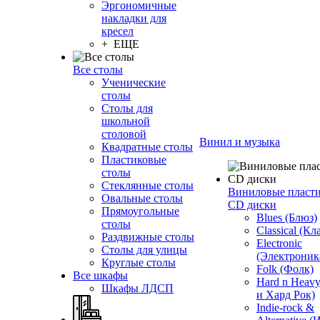
Эргономичные
накладки для
кресел
+ ЕЩЕ
Все столы
Ученические
столы
Столы для
школьной
столовой
Винил и музыка
Квадратные столы
Пластиковые
столы
Стеклянные столы
Виниловые пласт
Овальные столы
CD диски
Прямоугольные
Blues (Блюз)
столы
Classical (Кл
Раздвижные столы
Electronic
Столы для улицы
(Электроник
Круглые столы
Folk (Фолк)
Все шкафы
Hard n Heav
Шкафы ЛДСП
и Хард Рок)
Indie-rock &