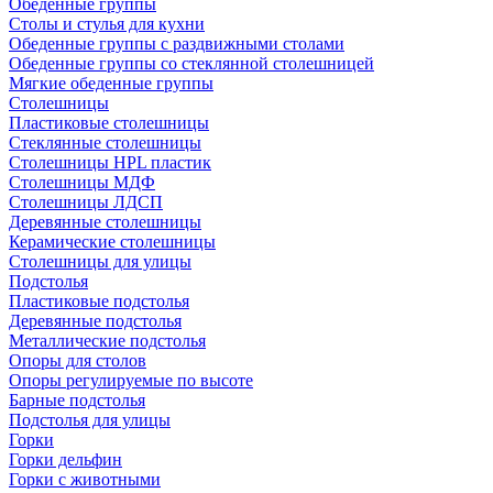
Обеденные группы
Столы и стулья для кухни
Обеденные группы с раздвижными столами
Обеденные группы со стеклянной столешницей
Мягкие обеденные группы
Столешницы
Пластиковые столешницы
Стеклянные столешницы
Столешницы HPL пластик
Столешницы МДФ
Столешницы ЛДСП
Деревянные столешницы
Керамические столешницы
Столешницы для улицы
Подстолья
Пластиковые подстолья
Деревянные подстолья
Металлические подстолья
Опоры для столов
Опоры регулируемые по высоте
Барные подстолья
Подстолья для улицы
Горки
Горки дельфин
Горки с животными