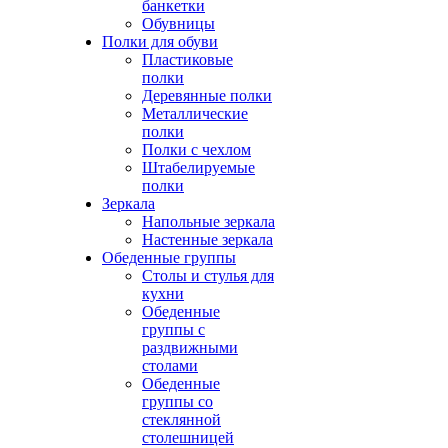
банкетки
Обувницы
Полки для обуви
Пластиковые
полки
Деревянные полки
Металлические
полки
Полки с чехлом
Штабелируемые
полки
Зеркала
Напольные зеркала
Настенные зеркала
Обеденные группы
Столы и стулья для
кухни
Обеденные
группы с
раздвижными
столами
Обеденные
группы со
стеклянной
столешницей