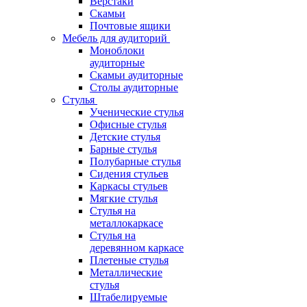
Верстаки
Скамьи
Почтовые ящики
Мебель для аудиторий
Моноблоки
аудиторные
Скамьи аудиторные
Столы аудиторные
Стулья
Ученические стулья
Офисные стулья
Детские стулья
Барные стулья
Полубарные стулья
Сидения стульев
Каркасы стульев
Мягкие стулья
Стулья на
металлокаркасе
Стулья на
деревянном каркасе
Плетеные стулья
Металлические
стулья
Штабелируемые