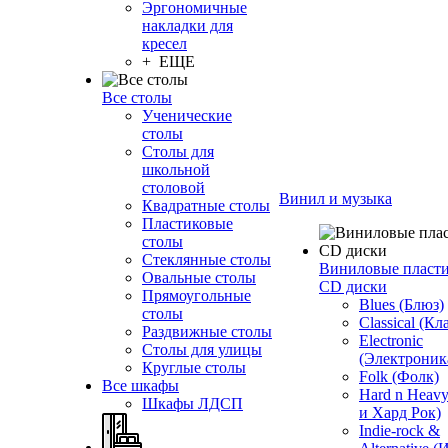
Эргономичные
накладки для
кресел
+ ЕЩЕ
Все столы
Ученические
столы
Столы для
школьной
столовой
Винил и музыка
Квадратные столы
Пластиковые
столы
Стеклянные столы
Виниловые пласт
Овальные столы
CD диски
Прямоугольные
Blues (Блюз)
столы
Classical (Кл
Раздвижные столы
Electronic
Столы для улицы
(Электроник
Круглые столы
Folk (Фолк)
Все шкафы
Hard n Heav
Шкафы ЛДСП
и Хард Рок)
Indie-rock &