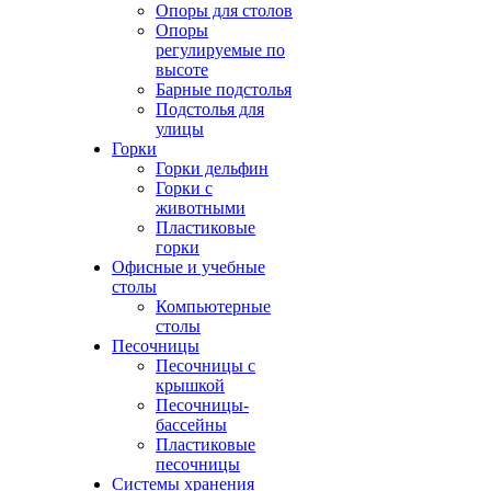
Опоры для столов
Опоры
регулируемые по
высоте
Барные подстолья
Подстолья для
улицы
Горки
Горки дельфин
Горки с
животными
Пластиковые
горки
Офисные и учебные
столы
Компьютерные
столы
Песочницы
Песочницы с
крышкой
Песочницы-
бассейны
Пластиковые
песочницы
Системы хранения