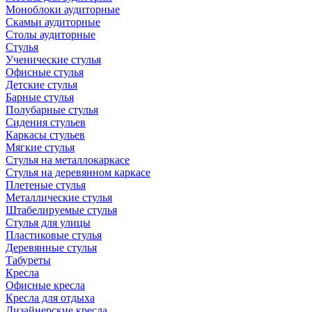
Моноблоки аудиторные
Скамьи аудиторные
Столы аудиторные
Стулья
Ученические стулья
Офисные стулья
Детские стулья
Барные стулья
Полубарные стулья
Сидения стульев
Каркасы стульев
Мягкие стулья
Стулья на металлокаркасе
Стулья на деревянном каркасе
Плетеные стулья
Металлические стулья
Штабелируемые стулья
Стулья для улицы
Пластиковые стулья
Деревянные стулья
Табуреты
Кресла
Офисные кресла
Кресла для отдыха
Дизайнерские кресла