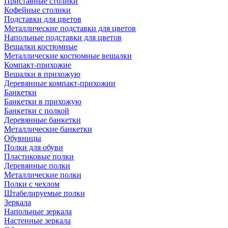
Приставные столики
Кофейные столики
Подставки для цветов
Металлические подставки для цветов
Напольные подставки для цветов
Вешалки костюмные
Металлические костюмные вешалки
Компакт-прихожие
Вешалки в прихожую
Деревянные компакт-прихожии
Банкетки
Банкетки в прихожую
Банкетки с полкой
Деревянные банкетки
Металлические банкетки
Обувницы
Полки для обуви
Пластиковые полки
Деревянные полки
Металлические полки
Полки с чехлом
Штабелируемые полки
Зеркала
Напольные зеркала
Настенные зеркала