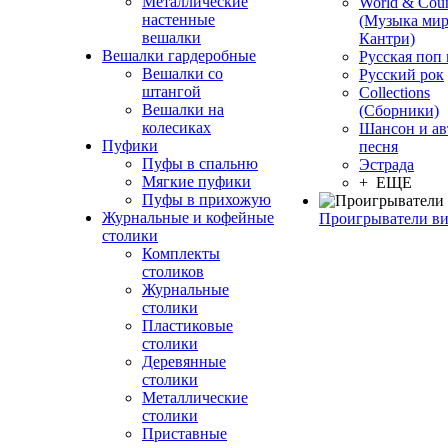
Металлические
World & Coun
настенные
(Музыка мир
вешалки
Кантри)
Вешалки гардеробные
Русская поп
Вешалки со
Русский рок
штангой
Сollections
Вешалки на
(Сборники)
колесиках
Шансон и ав
Пуфики
песня
Пуфы в спальню
Эстрада
Мягкие пуфики
+ ЕЩЕ
Пуфы в прихожую
Журнальные и кофейные
Проигрыватели в
столики
Комплекты
столиков
Журнальные
столики
Пластиковые
столики
Деревянные
столики
Металлические
столики
Приставные