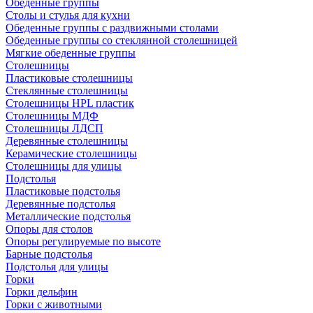
Обеденные группы
Столы и стулья для кухни
Обеденные группы с раздвижными столами
Обеденные группы со стеклянной столешницей
Мягкие обеденные группы
Столешницы
Пластиковые столешницы
Стеклянные столешницы
Столешницы HPL пластик
Столешницы МДФ
Столешницы ЛДСП
Деревянные столешницы
Керамические столешницы
Столешницы для улицы
Подстолья
Пластиковые подстолья
Деревянные подстолья
Металлические подстолья
Опоры для столов
Опоры регулируемые по высоте
Барные подстолья
Подстолья для улицы
Горки
Горки дельфин
Горки с животными