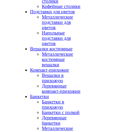
столики
Кофейные столики
Подставки для цветов
Металлические
подставки для
цветов
Напольные
подставки для
цветов
Вешалки костюмные
Металлические
костюмные
вешалки
Компакт-прихожие
Вешалки в
прихожую
Деревянные
компакт-прихожии
Банкетки
Банкетки в
прихожую
Банкетки с полкой
Деревянные
банкетки
Металлические