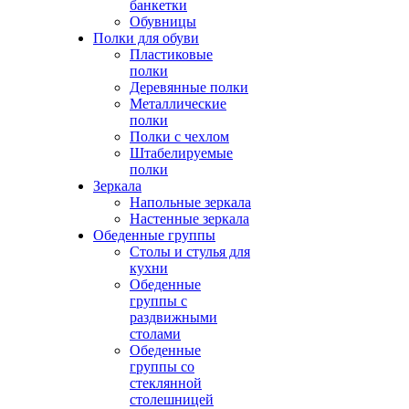
банкетки
Обувницы
Полки для обуви
Пластиковые
полки
Деревянные полки
Металлические
полки
Полки с чехлом
Штабелируемые
полки
Зеркала
Напольные зеркала
Настенные зеркала
Обеденные группы
Столы и стулья для
кухни
Обеденные
группы с
раздвижными
столами
Обеденные
группы со
стеклянной
столешницей