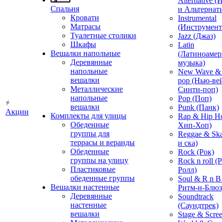
Alternative 
Спальня
и Альтернат
Кровати
Instrumental
Матрасы
(Инструмент
Туалетные столики
Jazz (Джаз)
Шкафы
Latin
Вешалки напольные
(Латиноамер
Деревянные
музыка)
напольные
New Wave & 
вешалки
pop (Нью-ве
Металлические
Синти-поп)
напольные
Pop (Поп)
вешалки
Punk (Панк)
Акции
Комплекты для улицы
Rap & Hip H
Обеденные
Хип-Хоп)
группы для
Reggae & Ska
террасы и веранды
и ска)
Обеденные
Rock (Рок)
группы на улицу
Rock n roll (
Пластиковые
Ролл)
обеденные группы
Soul & R n B
Вешалки настенные
Ритм-н-Блюз
Деревянные
Soundtrack
настенные
(Саундтрек)
вешалки
Stage & Scre