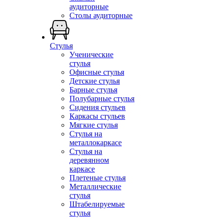
аудиторные
Столы аудиторные
Стулья
Ученические
стулья
Офисные стулья
Детские стулья
Барные стулья
Полубарные стулья
Сидения стульев
Каркасы стульев
Мягкие стулья
Стулья на
металлокаркасе
Стулья на
деревянном
каркасе
Плетеные стулья
Металлические
стулья
Штабелируемые
стулья