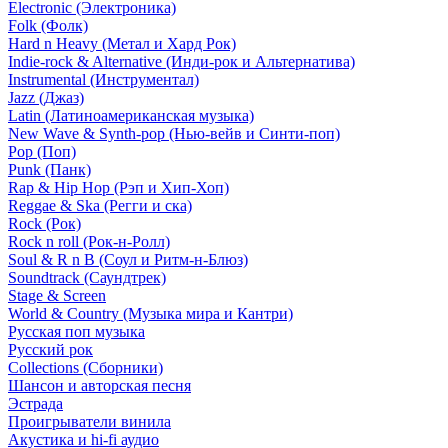
Electronic (Электроника)
Folk (Фолк)
Hard n Heavy (Метал и Хард Рок)
Indie-rock & Alternative (Инди-рок и Альтернатива)
Instrumental (Инструментал)
Jazz (Джаз)
Latin (Латиноамериканская музыка)
New Wave & Synth-pop (Нью-вейв и Синти-поп)
Pop (Поп)
Punk (Панк)
Rap & Hip Hop (Рэп и Хип-Хоп)
Reggae & Ska (Регги и ска)
Rock (Рок)
Rock n roll (Рок-н-Ролл)
Soul & R n B (Соул и Ритм-н-Блюз)
Soundtrack (Саундтрек)
Stage & Screen
World & Country (Музыка мира и Кантри)
Русская поп музыка
Русский рок
Сollections (Сборники)
Шансон и авторская песня
Эстрада
Проигрыватели винила
Акустика и hi-fi аудио