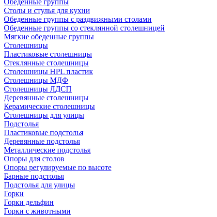
Обеденные группы
Столы и стулья для кухни
Обеденные группы с раздвижными столами
Обеденные группы со стеклянной столешницей
Мягкие обеденные группы
Столешницы
Пластиковые столешницы
Стеклянные столешницы
Столешницы HPL пластик
Столешницы МДФ
Столешницы ЛДСП
Деревянные столешницы
Керамические столешницы
Столешницы для улицы
Подстолья
Пластиковые подстолья
Деревянные подстолья
Металлические подстолья
Опоры для столов
Опоры регулируемые по высоте
Барные подстолья
Подстолья для улицы
Горки
Горки дельфин
Горки с животными