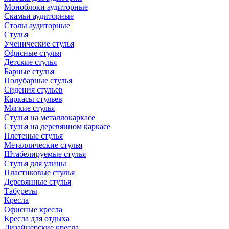
Моноблоки аудиторные
Скамьи аудиторные
Столы аудиторные
Стулья
Ученические стулья
Офисные стулья
Детские стулья
Барные стулья
Полубарные стулья
Сидения стульев
Каркасы стульев
Мягкие стулья
Стулья на металлокаркасе
Стулья на деревянном каркасе
Плетеные стулья
Металлические стулья
Штабелируемые стулья
Стулья для улицы
Пластиковые стулья
Деревянные стулья
Табуреты
Кресла
Офисные кресла
Кресла для отдыха
Дизайнерские кресла