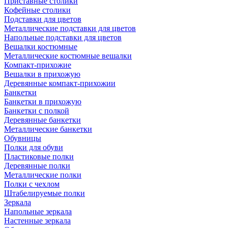
Приставные столики
Кофейные столики
Подставки для цветов
Металлические подставки для цветов
Напольные подставки для цветов
Вешалки костюмные
Металлические костюмные вешалки
Компакт-прихожие
Вешалки в прихожую
Деревянные компакт-прихожии
Банкетки
Банкетки в прихожую
Банкетки с полкой
Деревянные банкетки
Металлические банкетки
Обувницы
Полки для обуви
Пластиковые полки
Деревянные полки
Металлические полки
Полки с чехлом
Штабелируемые полки
Зеркала
Напольные зеркала
Настенные зеркала