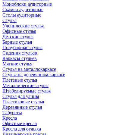
Моноблоки аудиторные
Скамьи аудиторные
Столы аудиторные
Стулья
Ученические стулья
Офисные стулья
Детские стулья
Барные стулья
Полубарные стулья
Сидения стульев
Каркасы стульев
Мягкие стулья
Стулья на металлокаркасе
Стулья на деревянном каркасе
Плетеные стулья
Металлические стулья
Штабелируемые стулья
Стулья для улицы
Пластиковые стулья
Деревянные стулья
Табуреты
Кресла
Офисные кресла
Кресла для отдыха
Дизайнерские кресла