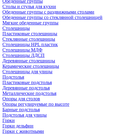
Обеденные группы
Столы и стулья для кухни
Обеденные группы с раздвижными столами
Обеденные группы со стеклянной столешницей
Мягкие обеденные группы
Столешницы
Пластиковые столешницы
Стеклянные столешницы
Столешницы HPL пластик
Столешницы МДФ
Столешницы ЛДСП
Деревянные столешницы
Керамические столешницы
Столешницы для улицы
Подстолья
Пластиковые подстолья
Деревянные подстолья
Металлические подстолья
Опоры для столов
Опоры регулируемые по высоте
Барные подстолья
Подстолья для улицы
Горки
Горки дельфин
Горки с животными