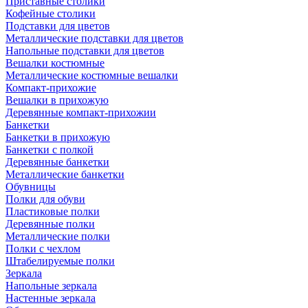
Приставные столики
Кофейные столики
Подставки для цветов
Металлические подставки для цветов
Напольные подставки для цветов
Вешалки костюмные
Металлические костюмные вешалки
Компакт-прихожие
Вешалки в прихожую
Деревянные компакт-прихожии
Банкетки
Банкетки в прихожую
Банкетки с полкой
Деревянные банкетки
Металлические банкетки
Обувницы
Полки для обуви
Пластиковые полки
Деревянные полки
Металлические полки
Полки с чехлом
Штабелируемые полки
Зеркала
Напольные зеркала
Настенные зеркала