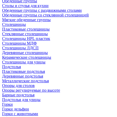
Обеденные группы
Столы и стулья для кухни
Обеденные группы с раздвижными столами
Обеденные группы со стеклянной столешницей
Мягкие обеденные группы
Столешницы
Пластиковые столешницы
Стеклянные столешницы
Столешницы HPL пластик
Столешницы МДФ
Столешницы ЛДСП
Деревянные столешницы
Керамические столешницы
Столешницы для улицы
Подстолья
Пластиковые подстолья
Деревянные подстолья
Металлические подстолья
Опоры для столов
Опоры регулируемые по высоте
Барные подстолья
Подстолья для улицы
Горки
Горки дельфин
Горки с животными