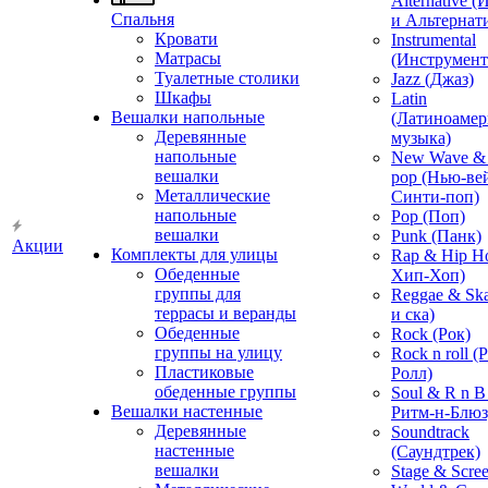
Alternative 
Спальня
и Альтернат
Кровати
Instrumental
Матрасы
(Инструмент
Туалетные столики
Jazz (Джаз)
Шкафы
Latin
Вешалки напольные
(Латиноамер
Деревянные
музыка)
напольные
New Wave & 
вешалки
pop (Нью-ве
Металлические
Синти-поп)
напольные
Pop (Поп)
вешалки
Punk (Панк)
Акции
Комплекты для улицы
Rap & Hip H
Обеденные
Хип-Хоп)
группы для
Reggae & Ska
террасы и веранды
и ска)
Обеденные
Rock (Рок)
группы на улицу
Rock n roll (
Пластиковые
Ролл)
обеденные группы
Soul & R n B
Вешалки настенные
Ритм-н-Блюз
Деревянные
Soundtrack
настенные
(Саундтрек)
вешалки
Stage & Scre