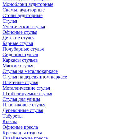
Моноблоки аудиторные
Скамьи аудиторные
Столы аудиторные
Стулья
Ученические стулья
Офисные стулья
Детские стулья
Барные стулья
Полубарные стулья
Сидения стульев
Каркасы стульев
Мягкие стулья
Стулья на металлокаркасе
Стулья на деревянном каркасе
Плетеные стулья
Металлические стулья
Штабелируемые стулья
Стулья для улицы
Пластиковые стулья
Деревянные стулья
Табуреты
Кресла
Офисные кресла
Кресла для отдыха
Дизайнерские кресла