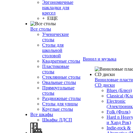
Эргономичные
накладки для
кресел
+ ЕЩЕ
Все столы
Ученические
столы
Столы для
школьной
столовой
Винил и музыка
Квадратные столы
Пластиковые
столы
Стеклянные столы
Виниловые пласт
Овальные столы
CD диски
Прямоугольные
Blues (Блюз)
столы
Classical (Кл
Раздвижные столы
Electronic
Столы для улицы
(Электроник
Круглые столы
Folk (Фолк)
Все шкафы
Hard n Heav
Шкафы ЛДСП
и Хард Рок)
Indie-rock &