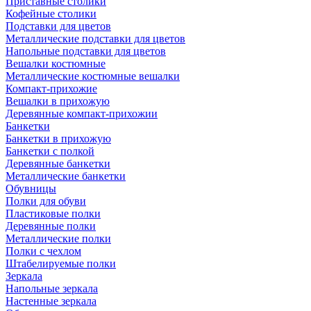
Приставные столики
Кофейные столики
Подставки для цветов
Металлические подставки для цветов
Напольные подставки для цветов
Вешалки костюмные
Металлические костюмные вешалки
Компакт-прихожие
Вешалки в прихожую
Деревянные компакт-прихожии
Банкетки
Банкетки в прихожую
Банкетки с полкой
Деревянные банкетки
Металлические банкетки
Обувницы
Полки для обуви
Пластиковые полки
Деревянные полки
Металлические полки
Полки с чехлом
Штабелируемые полки
Зеркала
Напольные зеркала
Настенные зеркала