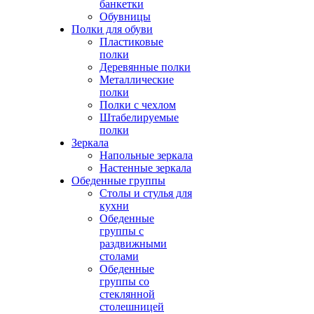
банкетки
Обувницы
Полки для обуви
Пластиковые
полки
Деревянные полки
Металлические
полки
Полки с чехлом
Штабелируемые
полки
Зеркала
Напольные зеркала
Настенные зеркала
Обеденные группы
Столы и стулья для
кухни
Обеденные
группы с
раздвижными
столами
Обеденные
группы со
стеклянной
столешницей