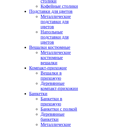
столики
Кофейные столики
Подставки для цветов
Металлические
подставки для
цветов
Напольные
подставки для
цветов
Вешалки костюмные
Металлические
костюмные
вешалки
Компакт-прихожие
Вешалки в
прихожую
Деревянные
компакт-прихожии
Банкетки
Банкетки в
прихожую
Банкетки с полкой
Деревянные
банкетки
Металлические