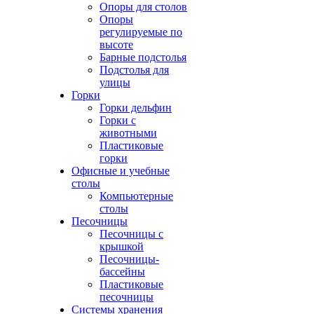
Опоры для столов
Опоры
регулируемые по
высоте
Барные подстолья
Подстолья для
улицы
Горки
Горки дельфин
Горки с
животными
Пластиковые
горки
Офисные и учебные
столы
Компьютерные
столы
Песочницы
Песочницы с
крышкой
Песочницы-
бассейны
Пластиковые
песочницы
Системы хранения