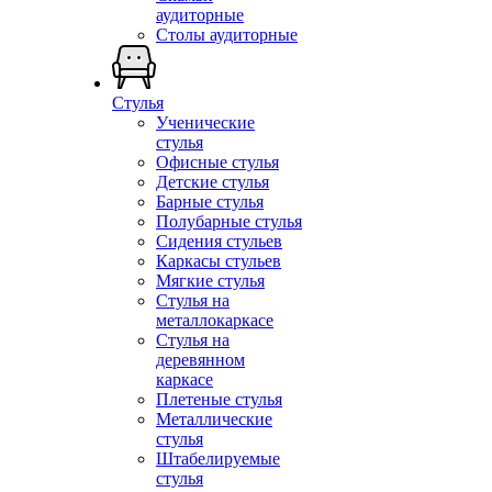
аудиторные
Столы аудиторные
Стулья
Ученические
стулья
Офисные стулья
Детские стулья
Барные стулья
Полубарные стулья
Сидения стульев
Каркасы стульев
Мягкие стулья
Стулья на
металлокаркасе
Стулья на
деревянном
каркасе
Плетеные стулья
Металлические
стулья
Штабелируемые
стулья