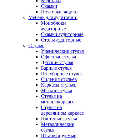
Верстаки
Скамьи
Почтовые ящики
Мебель для аудиторий
Моноблоки
аудиторные
Скамьи аудиторные
Столы аудиторные
Стулья
Ученические стулья
Офисные стулья
Детские стулья
Барные стулья
Полубарные стулья
Сидения стульев
Каркасы стульев
Мягкие стулья
Стулья на
металлокаркасе
Стулья на
деревянном каркасе
Плетеные стулья
Металлические
стулья
Штабелируемые