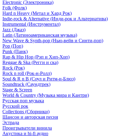
Electronic (Электроника)
Folk (Фолк)
Hard n Heavy (Метал и Хард Рок)
Indie-rock & Alternative (Инди-рок и Альтернатива)
Instrumental (Инструментал)
Jazz (Джаз)
Latin (Латиноамериканская музыка)
New Wave & Synth-pop (Нью-вейв и Синти-поп)
Pop (Поп)
Punk (Панк)
Rap & Hip Hop (Рэп и Хип-Хоп)
Reggae & Ska (Регги и ска)
Rock (Рок)
Rock n roll (Рок-н-Ролл)
Soul & R n B (Соул и Ритм-н-Блюз)
Soundtrack (Саундтрек)
Stage & Screen
World & Country (Музыка мира и Кантри)
Русская поп музыка
Русский рок
Сollections (Сборники)
Шансон и авторская песня
Эстрада
Проигрыватели винила
Акустика и hi-fi аудио