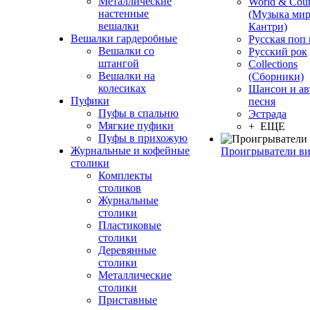
Металлические
World & Coun
настенные
(Музыка мир
вешалки
Кантри)
Вешалки гардеробные
Русская поп
Вешалки со
Русский рок
штангой
Сollections
Вешалки на
(Сборники)
колесиках
Шансон и ав
Пуфики
песня
Пуфы в спальню
Эстрада
Мягкие пуфики
+ ЕЩЕ
Пуфы в прихожую
Журнальные и кофейные
Проигрыватели в
столики
Комплекты
столиков
Журнальные
столики
Пластиковые
столики
Деревянные
столики
Металлические
столики
Приставные