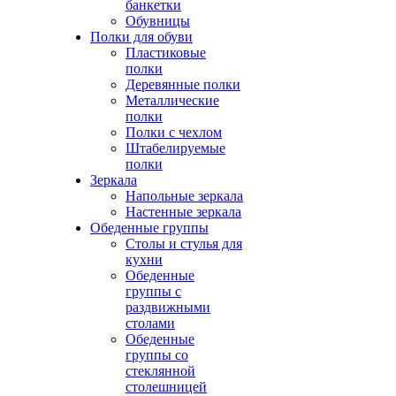
банкетки
Обувницы
Полки для обуви
Пластиковые
полки
Деревянные полки
Металлические
полки
Полки с чехлом
Штабелируемые
полки
Зеркала
Напольные зеркала
Настенные зеркала
Обеденные группы
Столы и стулья для
кухни
Обеденные
группы с
раздвижными
столами
Обеденные
группы со
стеклянной
столешницей