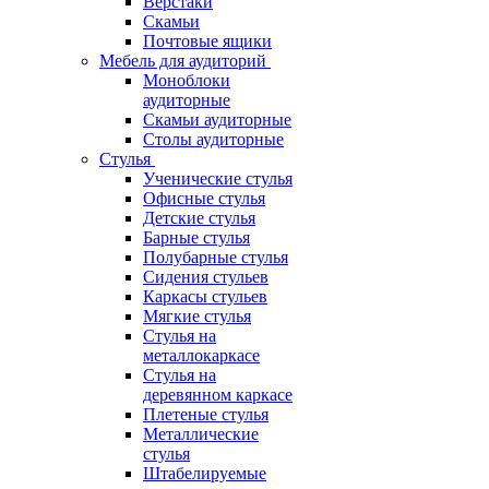
Верстаки
Скамьи
Почтовые ящики
Мебель для аудиторий
Моноблоки
аудиторные
Скамьи аудиторные
Столы аудиторные
Стулья
Ученические стулья
Офисные стулья
Детские стулья
Барные стулья
Полубарные стулья
Сидения стульев
Каркасы стульев
Мягкие стулья
Стулья на
металлокаркасе
Стулья на
деревянном каркасе
Плетеные стулья
Металлические
стулья
Штабелируемые