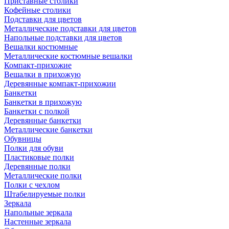
Приставные столики
Кофейные столики
Подставки для цветов
Металлические подставки для цветов
Напольные подставки для цветов
Вешалки костюмные
Металлические костюмные вешалки
Компакт-прихожие
Вешалки в прихожую
Деревянные компакт-прихожии
Банкетки
Банкетки в прихожую
Банкетки с полкой
Деревянные банкетки
Металлические банкетки
Обувницы
Полки для обуви
Пластиковые полки
Деревянные полки
Металлические полки
Полки с чехлом
Штабелируемые полки
Зеркала
Напольные зеркала
Настенные зеркала