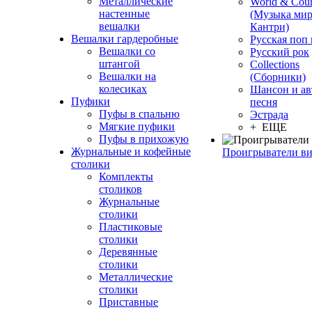
Металлические
World & Coun
настенные
(Музыка мир
вешалки
Кантри)
Вешалки гардеробные
Русская поп
Вешалки со
Русский рок
штангой
Сollections
Вешалки на
(Сборники)
колесиках
Шансон и ав
Пуфики
песня
Пуфы в спальню
Эстрада
Мягкие пуфики
+ ЕЩЕ
Пуфы в прихожую
Журнальные и кофейные
Проигрыватели в
столики
Комплекты
столиков
Журнальные
столики
Пластиковые
столики
Деревянные
столики
Металлические
столики
Приставные