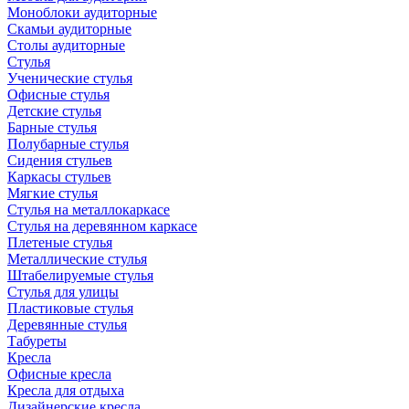
Моноблоки аудиторные
Скамьи аудиторные
Столы аудиторные
Стулья
Ученические стулья
Офисные стулья
Детские стулья
Барные стулья
Полубарные стулья
Сидения стульев
Каркасы стульев
Мягкие стулья
Стулья на металлокаркасе
Стулья на деревянном каркасе
Плетеные стулья
Металлические стулья
Штабелируемые стулья
Стулья для улицы
Пластиковые стулья
Деревянные стулья
Табуреты
Кресла
Офисные кресла
Кресла для отдыха
Дизайнерские кресла