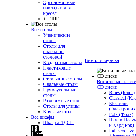
Эргономичные
накладки для
кресел
+ ЕЩЕ
Все столы
Ученические
столы
Столы для
школьной
столовой
Винил и музыка
Квадратные столы
Пластиковые
столы
Стеклянные столы
Виниловые пласт
Овальные столы
CD диски
Прямоугольные
Blues (Блюз)
столы
Classical (Кл
Раздвижные столы
Electronic
Столы для улицы
(Электроник
Круглые столы
Folk (Фолк)
Все шкафы
Hard n Heav
Шкафы ЛДСП
и Хард Рок)
Indie-rock &