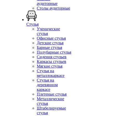
аудиторные
Столы аудиторные
Стулья
Ученические
стулья
Офисные стулья
Детские стулья
Барные стулья
Полубарные стулья
Сидения стульев
Каркасы стульев
Мягкие стулья
Стулья на
металлокаркасе
Стулья на
деревянном
каркасе
Плетеные стулья
Металлические
стулья
Штабелируемые
стулья