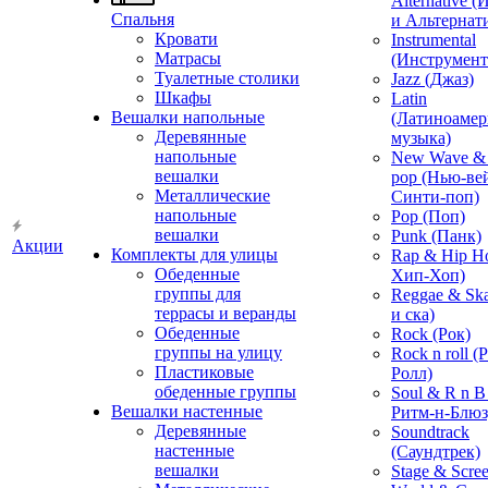
Alternative 
Спальня
и Альтернат
Кровати
Instrumental
Матрасы
(Инструмент
Туалетные столики
Jazz (Джаз)
Шкафы
Latin
Вешалки напольные
(Латиноамер
Деревянные
музыка)
напольные
New Wave & 
вешалки
pop (Нью-ве
Металлические
Синти-поп)
напольные
Pop (Поп)
вешалки
Punk (Панк)
Акции
Комплекты для улицы
Rap & Hip H
Обеденные
Хип-Хоп)
группы для
Reggae & Ska
террасы и веранды
и ска)
Обеденные
Rock (Рок)
группы на улицу
Rock n roll (
Пластиковые
Ролл)
обеденные группы
Soul & R n B
Вешалки настенные
Ритм-н-Блюз
Деревянные
Soundtrack
настенные
(Саундтрек)
вешалки
Stage & Scre