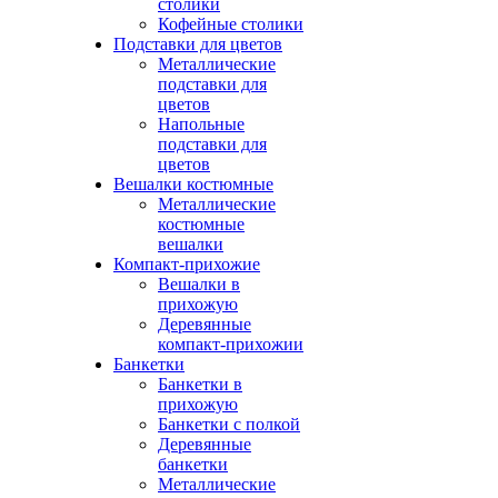
столики
Кофейные столики
Подставки для цветов
Металлические
подставки для
цветов
Напольные
подставки для
цветов
Вешалки костюмные
Металлические
костюмные
вешалки
Компакт-прихожие
Вешалки в
прихожую
Деревянные
компакт-прихожии
Банкетки
Банкетки в
прихожую
Банкетки с полкой
Деревянные
банкетки
Металлические