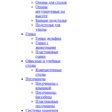
Опоры для столов
Опоры
регулируемые по
высоте
Барные подстолья
Подстолья для
улицы
Горки
Горки дельфин
Горки с
животными
Пластиковые
горки
Офисные и учебные
столы
Компьютерные
столы
Песочницы
Песочницы с
крышкой
Песочницы-
бассейны
Пластиковые
песочницы
Системы хранения