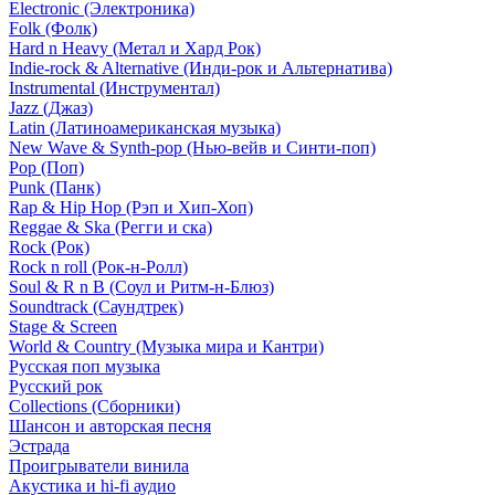
Electronic (Электроника)
Folk (Фолк)
Hard n Heavy (Метал и Хард Рок)
Indie-rock & Alternative (Инди-рок и Альтернатива)
Instrumental (Инструментал)
Jazz (Джаз)
Latin (Латиноамериканская музыка)
New Wave & Synth-pop (Нью-вейв и Синти-поп)
Pop (Поп)
Punk (Панк)
Rap & Hip Hop (Рэп и Хип-Хоп)
Reggae & Ska (Регги и ска)
Rock (Рок)
Rock n roll (Рок-н-Ролл)
Soul & R n B (Соул и Ритм-н-Блюз)
Soundtrack (Саундтрек)
Stage & Screen
World & Country (Музыка мира и Кантри)
Русская поп музыка
Русский рок
Сollections (Сборники)
Шансон и авторская песня
Эстрада
Проигрыватели винила
Акустика и hi-fi аудио