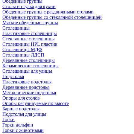
Обеденные группы
Столы и стулья для кухни
Обеденные группы с раздвижными столами
Обеденные группы со стеклянной столешницей
Мягкие обеденные группы
Столешницы
Пластиковые столешницы
Стеклянные столешницы
Столешницы HPL пластик
Столешницы МДФ
Столешницы ЛДСП
Деревянные столешницы
Керамические столешницы
Столешницы для улицы
Подстолья
Пластиковые подстолья
Деревянные подстолья
Металлические подстолья
Опоры для столов
Опоры регулируемые по высоте
Барные подстолья
Подстолья для улицы
Горки
Горки дельфин
Горки с животными