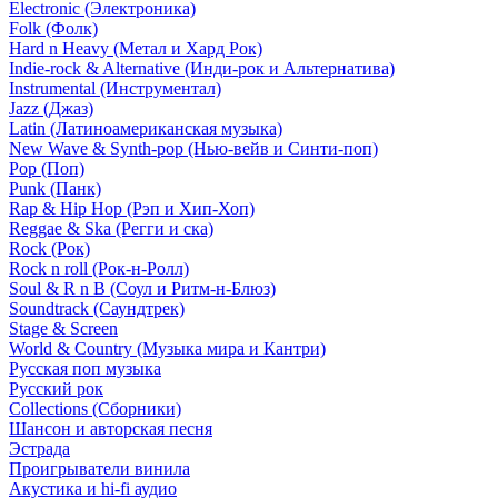
Electronic (Электроника)
Folk (Фолк)
Hard n Heavy (Метал и Хард Рок)
Indie-rock & Alternative (Инди-рок и Альтернатива)
Instrumental (Инструментал)
Jazz (Джаз)
Latin (Латиноамериканская музыка)
New Wave & Synth-pop (Нью-вейв и Синти-поп)
Pop (Поп)
Punk (Панк)
Rap & Hip Hop (Рэп и Хип-Хоп)
Reggae & Ska (Регги и ска)
Rock (Рок)
Rock n roll (Рок-н-Ролл)
Soul & R n B (Соул и Ритм-н-Блюз)
Soundtrack (Саундтрек)
Stage & Screen
World & Country (Музыка мира и Кантри)
Русская поп музыка
Русский рок
Сollections (Сборники)
Шансон и авторская песня
Эстрада
Проигрыватели винила
Акустика и hi-fi аудио