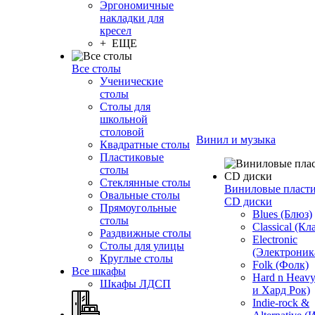
Эргономичные
накладки для
кресел
+ ЕЩЕ
Все столы
Ученические
столы
Столы для
школьной
столовой
Винил и музыка
Квадратные столы
Пластиковые
столы
Стеклянные столы
Виниловые пласт
Овальные столы
CD диски
Прямоугольные
Blues (Блюз)
столы
Classical (Кл
Раздвижные столы
Electronic
Столы для улицы
(Электроник
Круглые столы
Folk (Фолк)
Все шкафы
Hard n Heav
Шкафы ЛДСП
и Хард Рок)
Indie-rock &