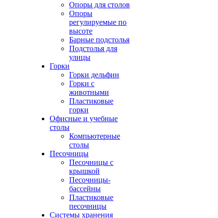
Опоры для столов
Опоры
регулируемые по
высоте
Барные подстолья
Подстолья для
улицы
Горки
Горки дельфин
Горки с
животными
Пластиковые
горки
Офисные и учебные
столы
Компьютерные
столы
Песочницы
Песочницы с
крышкой
Песочницы-
бассейны
Пластиковые
песочницы
Системы хранения