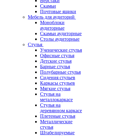
Верстаки
Скамьи
Почтовые ящики
Мебель для аудиторий
Моноблоки
аудиторные
Скамьи аудиторные
Столы аудиторные
Стулья
Ученические стулья
Офисные стулья
Детские стулья
Барные стулья
Полубарные стулья
Сидения стульев
Каркасы стульев
Мягкие стулья
Стулья на
металлокаркасе
Стулья на
деревянном каркасе
Плетеные стулья
Металлические
стулья
Штабелируемые