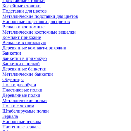
Приставные столики
Кофейные столики
Подставки для цветов
Металлические подставки для цветов
Напольные подставки для цветов
Вешалки костюмные
Металлические костюмные вешалки
Компакт-прихожие
Вешалки в прихожую
Деревянные компакт-прихожии
Банкетки
Банкетки в прихожую
Банкетки с полкой
Деревянные банкетки
Металлические банкетки
Обувницы
Полки для обуви
Пластиковые полки
Деревянные полки
Металлические полки
Полки с чехлом
Штабелируемые полки
Зеркала
Напольные зеркала
Настенные зеркала