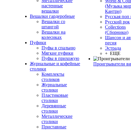
Металлические
World & Coun
настенные
(Музыка мир
вешалки
Кантри)
Вешалки гардеробные
Русская поп
Вешалки со
Русский рок
штангой
Сollections
Вешалки на
(Сборники)
колесиках
Шансон и ав
Пуфики
песня
Пуфы в спальню
Эстрада
Мягкие пуфики
+ ЕЩЕ
Пуфы в прихожую
Журнальные и кофейные
Проигрыватели в
столики
Комплекты
столиков
Журнальные
столики
Пластиковые
столики
Деревянные
столики
Металлические
столики
Приставные