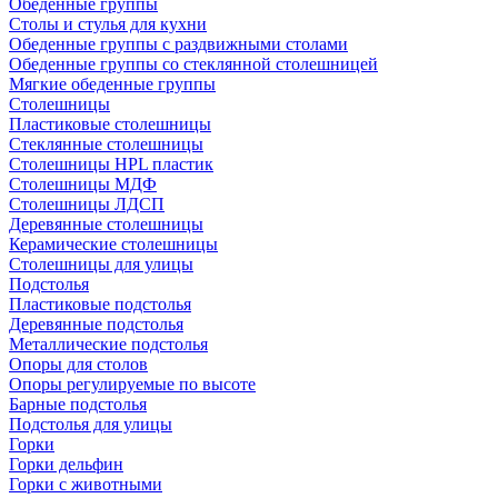
Обеденные группы
Столы и стулья для кухни
Обеденные группы с раздвижными столами
Обеденные группы со стеклянной столешницей
Мягкие обеденные группы
Столешницы
Пластиковые столешницы
Стеклянные столешницы
Столешницы HPL пластик
Столешницы МДФ
Столешницы ЛДСП
Деревянные столешницы
Керамические столешницы
Столешницы для улицы
Подстолья
Пластиковые подстолья
Деревянные подстолья
Металлические подстолья
Опоры для столов
Опоры регулируемые по высоте
Барные подстолья
Подстолья для улицы
Горки
Горки дельфин
Горки с животными