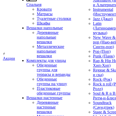
Alternative 
Спальня
и Альтернат
Кровати
Instrumental
Матрасы
(Инструмент
Туалетные столики
Jazz (Джаз)
Шкафы
Latin
Вешалки напольные
(Латиноамер
Деревянные
музыка)
напольные
New Wave & 
вешалки
pop (Нью-ве
Металлические
Синти-поп)
напольные
Pop (Поп)
вешалки
Punk (Панк)
Акции
Комплекты для улицы
Rap & Hip H
Обеденные
Хип-Хоп)
группы для
Reggae & Ska
террасы и веранды
и ска)
Обеденные
Rock (Рок)
группы на улицу
Rock n roll (
Пластиковые
Ролл)
обеденные группы
Soul & R n B
Вешалки настенные
Ритм-н-Блюз
Деревянные
Soundtrack
настенные
(Саундтрек)
вешалки
Stage & Scre