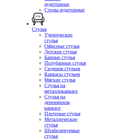
аудиторные
Столы аудиторные
Стулья
Ученические
стулья
Офисные стулья
Детские стулья
Барные стулья
Полубарные стулья
Сидения стульев
Каркасы стульев
Мягкие стулья
Стулья на
металлокаркасе
Стулья на
деревянном
каркасе
Плетеные стулья
Металлические
стулья
Штабелируемые
стулья