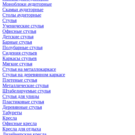
Моноблоки аудиторные
Скамьи аудиторные
Столы аудиторные
Стулья
Ученические стулья
Офисные стулья
Детские стулья
Барные стулья
Полубарные стулья
Сидения стульев
Каркасы стульев
Мягкие стулья
Стулья на металлокаркасе
Стулья на деревянном каркасе
Плетеные стулья
Металлические стулья
Штабелируемые стулья
Стулья для улицы
Пластиковые стулья
Деревянные стулья
Табуреты
Кресла
Офисные кресла
Кресла для отдыха
Дизайнерские кресла