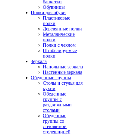
банкетки
Обувницы
Полки для обуви
Пластиковые
полки
Деревянные полки
Металлические
полки
Полки с чехлом
Штабелируемые
полки
Зеркала
Напольные зеркала
Настенные зеркала
Обеденные группы
Столы и стулья для
кухни
Обеденные
группы с
раздвижными
столами
Обеденные
группы со
стеклянной
столешницей