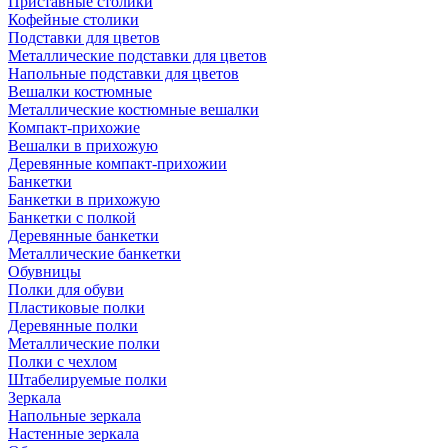
Приставные столики
Кофейные столики
Подставки для цветов
Металлические подставки для цветов
Напольные подставки для цветов
Вешалки костюмные
Металлические костюмные вешалки
Компакт-прихожие
Вешалки в прихожую
Деревянные компакт-прихожии
Банкетки
Банкетки в прихожую
Банкетки с полкой
Деревянные банкетки
Металлические банкетки
Обувницы
Полки для обуви
Пластиковые полки
Деревянные полки
Металлические полки
Полки с чехлом
Штабелируемые полки
Зеркала
Напольные зеркала
Настенные зеркала