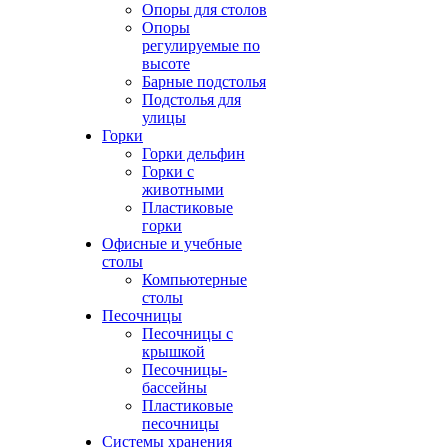
Опоры для столов
Опоры
регулируемые по
высоте
Барные подстолья
Подстолья для
улицы
Горки
Горки дельфин
Горки с
животными
Пластиковые
горки
Офисные и учебные
столы
Компьютерные
столы
Песочницы
Песочницы с
крышкой
Песочницы-
бассейны
Пластиковые
песочницы
Системы хранения