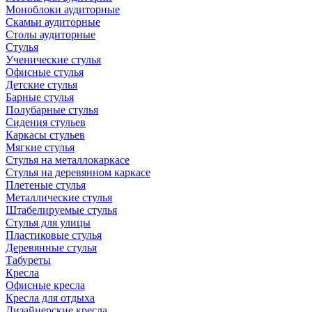
Моноблоки аудиторные
Скамьи аудиторные
Столы аудиторные
Стулья
Ученические стулья
Офисные стулья
Детские стулья
Барные стулья
Полубарные стулья
Сидения стульев
Каркасы стульев
Мягкие стулья
Стулья на металлокаркасе
Стулья на деревянном каркасе
Плетеные стулья
Металлические стулья
Штабелируемые стулья
Стулья для улицы
Пластиковые стулья
Деревянные стулья
Табуреты
Кресла
Офисные кресла
Кресла для отдыха
Дизайнерские кресла