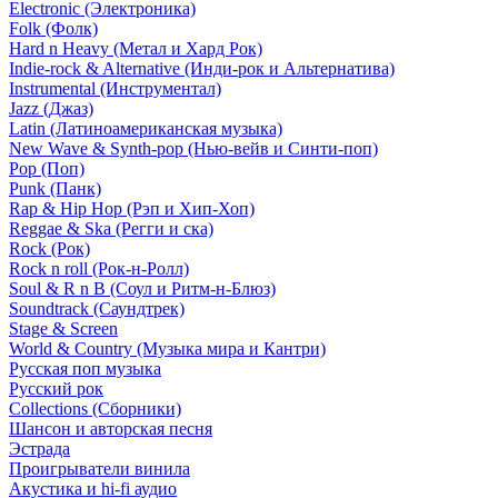
Electronic (Электроника)
Folk (Фолк)
Hard n Heavy (Метал и Хард Рок)
Indie-rock & Alternative (Инди-рок и Альтернатива)
Instrumental (Инструментал)
Jazz (Джаз)
Latin (Латиноамериканская музыка)
New Wave & Synth-pop (Нью-вейв и Синти-поп)
Pop (Поп)
Punk (Панк)
Rap & Hip Hop (Рэп и Хип-Хоп)
Reggae & Ska (Регги и ска)
Rock (Рок)
Rock n roll (Рок-н-Ролл)
Soul & R n B (Соул и Ритм-н-Блюз)
Soundtrack (Саундтрек)
Stage & Screen
World & Country (Музыка мира и Кантри)
Русская поп музыка
Русский рок
Сollections (Сборники)
Шансон и авторская песня
Эстрада
Проигрыватели винила
Акустика и hi-fi аудио