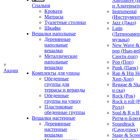
Alternative 
Спальня
и Альтернат
Кровати
Instrumental
Матрасы
(Инструмент
Туалетные столики
Jazz (Джаз)
Шкафы
Latin
Вешалки напольные
(Латиноамер
Деревянные
музыка)
напольные
New Wave & 
вешалки
pop (Нью-ве
Металлические
Синти-поп)
напольные
Pop (Поп)
вешалки
Punk (Панк)
Акции
Комплекты для улицы
Rap & Hip H
Обеденные
Хип-Хоп)
группы для
Reggae & Ska
террасы и веранды
и ска)
Обеденные
Rock (Рок)
группы на улицу
Rock n roll (
Пластиковые
Ролл)
обеденные группы
Soul & R n B
Вешалки настенные
Ритм-н-Блюз
Деревянные
Soundtrack
настенные
(Саундтрек)
вешалки
Stage & Scre