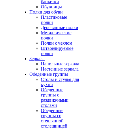
банкетки
Обувницы
Полки для обуви
Пластиковые
полки
Деревянные полки
Металлические
полки
Полки с чехлом
Штабелируемые
полки
Зеркала
Напольные зеркала
Настенные зеркала
Обеденные группы
Столы и стулья для
кухни
Обеденные
группы с
раздвижными
столами
Обеденные
группы со
стеклянной
столешницей