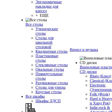
Эргономичные
накладки для
кресел
+ ЕЩЕ
Все столы
Ученические
столы
Столы для
школьной
столовой
Винил и музыка
Квадратные столы
Пластиковые
столы
Стеклянные столы
Виниловые пласт
Овальные столы
CD диски
Прямоугольные
Blues (Блюз)
столы
Classical (Кл
Раздвижные столы
Electronic
Столы для улицы
(Электроник
Круглые столы
Folk (Фолк)
Все шкафы
Hard n Heav
Шкафы ЛДСП
и Хард Рок)
Indie-rock &