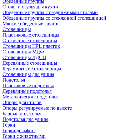
Обеденные группы
Столы и стулья для кухни
Обеденные группы с раздвижными столами
Обеденные группы со стеклянной столешницей
Мягкие обеденные группы
Столешницы
Пластиковые столешницы
Стеклянные столешницы
Столешницы HPL пластик
Столешницы МДФ
Столешницы ЛДСП
Деревянные столешницы
Керамические столешницы
Столешницы для улицы
Подстолья
Пластиковые подстолья
Деревянные подстолья
Металлические подстолья
Опоры для столов
Опоры регулируемые по высоте
Барные подстолья
Подстолья для улицы
Горки
Горки дельфин
Горки с животными