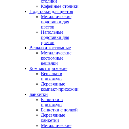
столики
Кофейные столики
Подставки для цветов
Металлические
подставки для
цветов
Напольные
подставки для
цветов
Вешалки костюмные
Металлические
костюмные
вешалки
Компакт-прихожие
Вешалки в
прихожую
Деревянные
компакт-прихожии
Банкетки
Банкетки в
прихожую
Банкетки с полкой
Деревянные
банкетки
Металлические