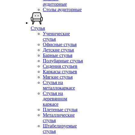
аудиторные
Столы аудиторные
Стулья
Ученические
стулья
Офисные стулья
Детские стулья
Барные стулья
Полубарные стулья
Сидения стульев
Каркасы стульев
Мягкие стулья
Стулья на
металлокаркасе
Стулья на
деревянном
каркасе
Плетеные стулья
Металлические
стулья
Штабелируемые
стулья