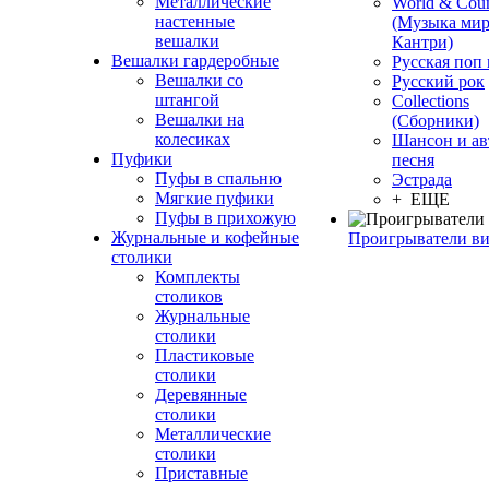
Металлические
World & Coun
настенные
(Музыка мир
вешалки
Кантри)
Вешалки гардеробные
Русская поп
Вешалки со
Русский рок
штангой
Сollections
Вешалки на
(Сборники)
колесиках
Шансон и ав
Пуфики
песня
Пуфы в спальню
Эстрада
Мягкие пуфики
+ ЕЩЕ
Пуфы в прихожую
Журнальные и кофейные
Проигрыватели в
столики
Комплекты
столиков
Журнальные
столики
Пластиковые
столики
Деревянные
столики
Металлические
столики
Приставные