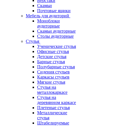
Верстаки
Скамьи
Почтовые ящики
Мебель для аудиторий
Моноблоки
аудиторные
Скамьи аудиторные
Столы аудиторные
Стулья
Ученические стулья
Офисные стулья
Детские стулья
Барные стулья
Полубарные стулья
Сидения стульев
Каркасы стульев
Мягкие стулья
Стулья на
металлокаркасе
Стулья на
деревянном каркасе
Плетеные стулья
Металлические
стулья
Штабелируемые