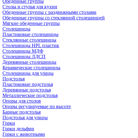
Обеденные группы
Столы и стулья для кухни
Обеденные группы с раздвижными столами
Обеденные группы со стеклянной столешницей
Мягкие обеденные группы
Столешницы
Пластиковые столешницы
Стеклянные столешницы
Столешницы HPL пластик
Столешницы МДФ
Столешницы ЛДСП
Деревянные столешницы
Керамические столешницы
Столешницы для улицы
Подстолья
Пластиковые подстолья
Деревянные подстолья
Металлические подстолья
Опоры для столов
Опоры регулируемые по высоте
Барные подстолья
Подстолья для улицы
Горки
Горки дельфин
Горки с животными