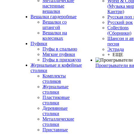
Металлические
World & Coun
настенные
(Музыка мир
вешалки
Кантри)
Вешалки гардеробные
Русская поп
Вешалки со
Русский рок
штангой
Сollections
Вешалки на
(Сборники)
колесиках
Шансон и ав
Пуфики
песня
Пуфы в спальню
Эстрада
Мягкие пуфики
+ ЕЩЕ
Пуфы в прихожую
Журнальные и кофейные
Проигрыватели в
столики
Комплекты
столиков
Журнальные
столики
Пластиковые
столики
Деревянные
столики
Металлические
столики
Приставные