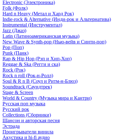
Electronic (Электроника)
Folk (Фолк)
Hard n Heavy (Метал и Хард Рок)
Indie-rock & Alternative (Инди-рок и Альтернатива)
Instrumental (Инструментал)
Jazz (Джаз)
Latin (Латиноамериканская музыка)
New Wave & Synth-pop (Нью-вейв и Синти-поп)
Pop (Поп)
Punk (Панк)
Rap & Hip Hop (Рэп и Хип-Хоп)
Reggae & Ska (Регги и ска)
Rock (Рок)
Rock n roll (Рок-н-Ролл)
Soul & R n B (Соул и Ритм-н-Блюз)
Soundtrack (Саундтрек)
Stage & Screen
World & Country (Музыка мира и Кантри)
Русская поп музыка
Русский рок
Сollections (Сборники)
Шансон и авторская песня
Эстрада
Проигрыватели винила
Акустика и hi-fi аудио