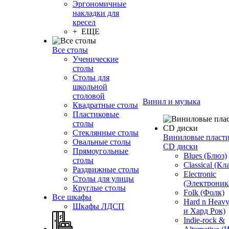
Эргономичные
накладки для
кресел
+ ЕЩЕ
Все столы
Ученические
столы
Столы для
школьной
столовой
Винил и музыка
Квадратные столы
Пластиковые
столы
Стеклянные столы
Виниловые пласт
Овальные столы
CD диски
Прямоугольные
Blues (Блюз)
столы
Classical (Кл
Раздвижные столы
Electronic
Столы для улицы
(Электроник
Круглые столы
Folk (Фолк)
Все шкафы
Hard n Heav
Шкафы ЛДСП
и Хард Рок)
Indie-rock &