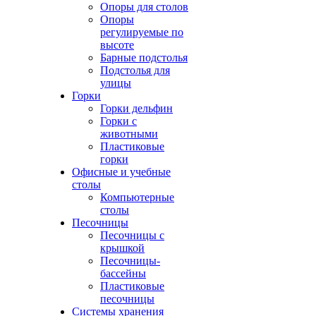
Опоры для столов
Опоры
регулируемые по
высоте
Барные подстолья
Подстолья для
улицы
Горки
Горки дельфин
Горки с
животными
Пластиковые
горки
Офисные и учебные
столы
Компьютерные
столы
Песочницы
Песочницы с
крышкой
Песочницы-
бассейны
Пластиковые
песочницы
Системы хранения