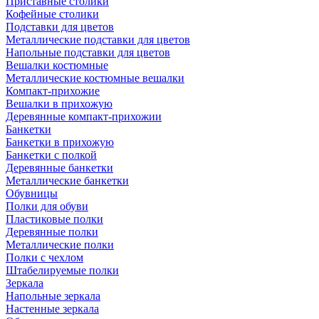
Приставные столики
Кофейные столики
Подставки для цветов
Металлические подставки для цветов
Напольные подставки для цветов
Вешалки костюмные
Металлические костюмные вешалки
Компакт-прихожие
Вешалки в прихожую
Деревянные компакт-прихожии
Банкетки
Банкетки в прихожую
Банкетки с полкой
Деревянные банкетки
Металлические банкетки
Обувницы
Полки для обуви
Пластиковые полки
Деревянные полки
Металлические полки
Полки с чехлом
Штабелируемые полки
Зеркала
Напольные зеркала
Настенные зеркала