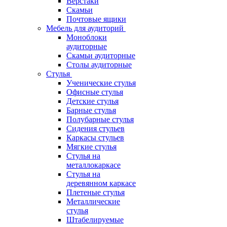
Верстаки
Скамьи
Почтовые ящики
Мебель для аудиторий
Моноблоки
аудиторные
Скамьи аудиторные
Столы аудиторные
Стулья
Ученические стулья
Офисные стулья
Детские стулья
Барные стулья
Полубарные стулья
Сидения стульев
Каркасы стульев
Мягкие стулья
Стулья на
металлокаркасе
Стулья на
деревянном каркасе
Плетеные стулья
Металлические
стулья
Штабелируемые