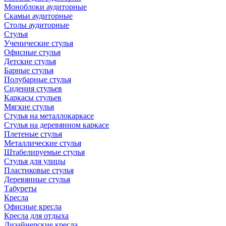
Моноблоки аудиторные
Скамьи аудиторные
Столы аудиторные
Стулья
Ученические стулья
Офисные стулья
Детские стулья
Барные стулья
Полубарные стулья
Сидения стульев
Каркасы стульев
Мягкие стулья
Стулья на металлокаркасе
Стулья на деревянном каркасе
Плетеные стулья
Металлические стулья
Штабелируемые стулья
Стулья для улицы
Пластиковые стулья
Деревянные стулья
Табуреты
Кресла
Офисные кресла
Кресла для отдыха
Дизайнерские кресла