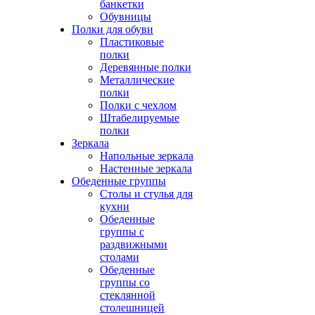
банкетки
Обувницы
Полки для обуви
Пластиковые
полки
Деревянные полки
Металлические
полки
Полки с чехлом
Штабелируемые
полки
Зеркала
Напольные зеркала
Настенные зеркала
Обеденные группы
Столы и стулья для
кухни
Обеденные
группы с
раздвижными
столами
Обеденные
группы со
стеклянной
столешницей