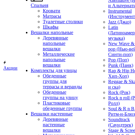
Alternative 
Спальня
и Альтернат
Кровати
Instrumental
Матрасы
(Инструмент
Туалетные столики
Jazz (Джаз)
Шкафы
Latin
Вешалки напольные
(Латиноамер
Деревянные
музыка)
напольные
New Wave & 
вешалки
pop (Нью-ве
Металлические
Синти-поп)
напольные
Pop (Поп)
вешалки
Punk (Панк)
Акции
Комплекты для улицы
Rap & Hip H
Обеденные
Хип-Хоп)
группы для
Reggae & Ska
террасы и веранды
и ска)
Обеденные
Rock (Рок)
группы на улицу
Rock n roll (
Пластиковые
Ролл)
обеденные группы
Soul & R n B
Вешалки настенные
Ритм-н-Блюз
Деревянные
Soundtrack
настенные
(Саундтрек)
вешалки
Stage & Scre