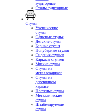
аудиторные
Столы аудиторные
Стулья
Ученические
стулья
Офисные стулья
Детские стулья
Барные стулья
Полубарные стулья
Сидения стульев
Каркасы стульев
Мягкие стулья
Стулья на
металлокаркасе
Стулья на
деревянном
каркасе
Плетеные стулья
Металлические
стулья
Штабелируемые
стулья