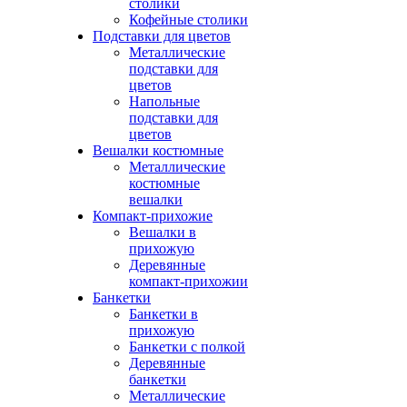
столики
Кофейные столики
Подставки для цветов
Металлические
подставки для
цветов
Напольные
подставки для
цветов
Вешалки костюмные
Металлические
костюмные
вешалки
Компакт-прихожие
Вешалки в
прихожую
Деревянные
компакт-прихожии
Банкетки
Банкетки в
прихожую
Банкетки с полкой
Деревянные
банкетки
Металлические