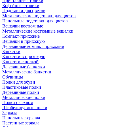
Приставные столики
Кофейные столики
Подставки для цветов
Металлические подставки для цветов
Напольные подставки для цветов
Вешалки костюмные
Металлические костюмные вешалки
Компакт-прихожие
Вешалки в прихожую
Деревянные компакт-прихожии
Банкетки
Банкетки в прихожую
Банкетки с полкой
Деревянные банкетки
Металлические банкетки
Обувницы
Полки для обуви
Пластиковые полки
Деревянные полки
Металлические полки
Полки с чехлом
Штабелируемые полки
Зеркала
Напольные зеркала
Настенные зеркала