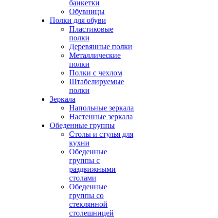
банкетки
Обувницы
Полки для обуви
Пластиковые
полки
Деревянные полки
Металлические
полки
Полки с чехлом
Штабелируемые
полки
Зеркала
Напольные зеркала
Настенные зеркала
Обеденные группы
Столы и стулья для
кухни
Обеденные
группы с
раздвижными
столами
Обеденные
группы со
стеклянной
столешницей