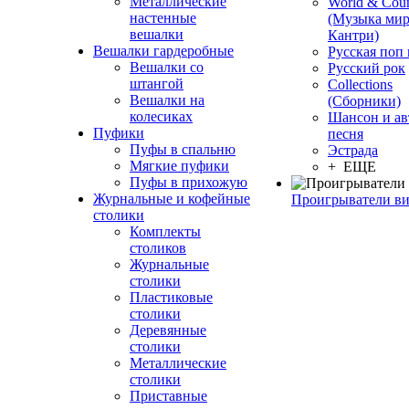
Металлические
World & Coun
настенные
(Музыка мир
вешалки
Кантри)
Вешалки гардеробные
Русская поп
Вешалки со
Русский рок
штангой
Сollections
Вешалки на
(Сборники)
колесиках
Шансон и ав
Пуфики
песня
Пуфы в спальню
Эстрада
Мягкие пуфики
+ ЕЩЕ
Пуфы в прихожую
Журнальные и кофейные
Проигрыватели в
столики
Комплекты
столиков
Журнальные
столики
Пластиковые
столики
Деревянные
столики
Металлические
столики
Приставные