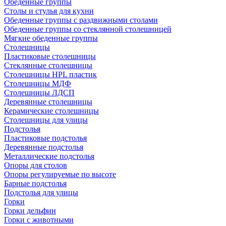
Обеденные группы
Столы и стулья для кухни
Обеденные группы с раздвижными столами
Обеденные группы со стеклянной столешницей
Мягкие обеденные группы
Столешницы
Пластиковые столешницы
Стеклянные столешницы
Столешницы HPL пластик
Столешницы МДФ
Столешницы ЛДСП
Деревянные столешницы
Керамические столешницы
Столешницы для улицы
Подстолья
Пластиковые подстолья
Деревянные подстолья
Металлические подстолья
Опоры для столов
Опоры регулируемые по высоте
Барные подстолья
Подстолья для улицы
Горки
Горки дельфин
Горки с животными