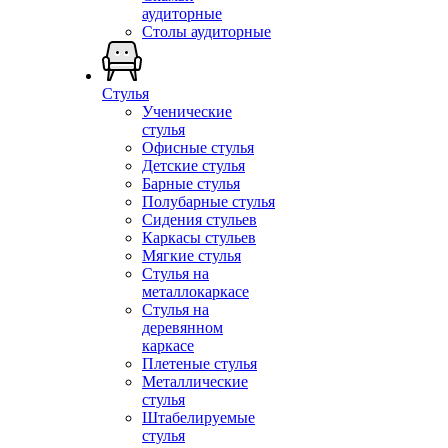
аудиторные
Столы аудиторные
Стулья
Ученические
стулья
Офисные стулья
Детские стулья
Барные стулья
Полубарные стулья
Сидения стульев
Каркасы стульев
Мягкие стулья
Стулья на
металлокаркасе
Стулья на
деревянном
каркасе
Плетеные стулья
Металлические
стулья
Штабелируемые
стулья