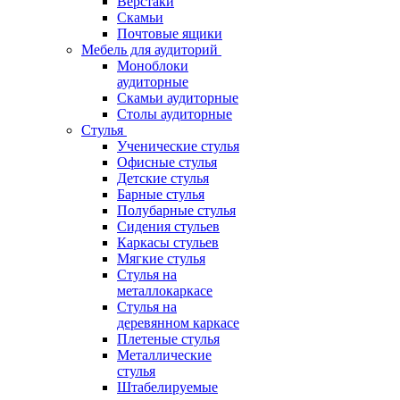
Верстаки
Скамьи
Почтовые ящики
Мебель для аудиторий
Моноблоки
аудиторные
Скамьи аудиторные
Столы аудиторные
Стулья
Ученические стулья
Офисные стулья
Детские стулья
Барные стулья
Полубарные стулья
Сидения стульев
Каркасы стульев
Мягкие стулья
Стулья на
металлокаркасе
Стулья на
деревянном каркасе
Плетеные стулья
Металлические
стулья
Штабелируемые