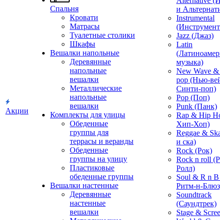
Alternative 
Спальня
и Альтернат
Кровати
Instrumental
Матрасы
(Инструмент
Туалетные столики
Jazz (Джаз)
Шкафы
Latin
Вешалки напольные
(Латиноамер
Деревянные
музыка)
напольные
New Wave & 
вешалки
pop (Нью-ве
Металлические
Синти-поп)
напольные
Pop (Поп)
вешалки
Punk (Панк)
Акции
Комплекты для улицы
Rap & Hip H
Обеденные
Хип-Хоп)
группы для
Reggae & Ska
террасы и веранды
и ска)
Обеденные
Rock (Рок)
группы на улицу
Rock n roll (
Пластиковые
Ролл)
обеденные группы
Soul & R n B
Вешалки настенные
Ритм-н-Блюз
Деревянные
Soundtrack
настенные
(Саундтрек)
вешалки
Stage & Scre