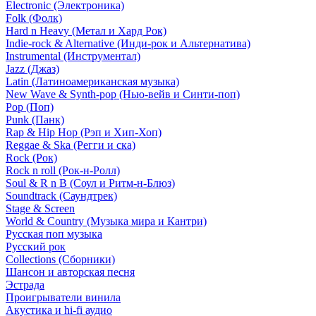
Electronic (Электроника)
Folk (Фолк)
Hard n Heavy (Метал и Хард Рок)
Indie-rock & Alternative (Инди-рок и Альтернатива)
Instrumental (Инструментал)
Jazz (Джаз)
Latin (Латиноамериканская музыка)
New Wave & Synth-pop (Нью-вейв и Синти-поп)
Pop (Поп)
Punk (Панк)
Rap & Hip Hop (Рэп и Хип-Хоп)
Reggae & Ska (Регги и ска)
Rock (Рок)
Rock n roll (Рок-н-Ролл)
Soul & R n B (Соул и Ритм-н-Блюз)
Soundtrack (Саундтрек)
Stage & Screen
World & Country (Музыка мира и Кантри)
Русская поп музыка
Русский рок
Сollections (Сборники)
Шансон и авторская песня
Эстрада
Проигрыватели винила
Акустика и hi-fi аудио