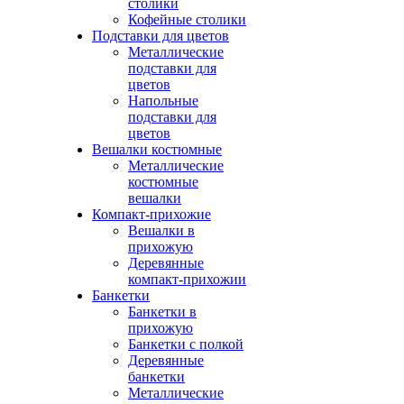
столики
Кофейные столики
Подставки для цветов
Металлические
подставки для
цветов
Напольные
подставки для
цветов
Вешалки костюмные
Металлические
костюмные
вешалки
Компакт-прихожие
Вешалки в
прихожую
Деревянные
компакт-прихожии
Банкетки
Банкетки в
прихожую
Банкетки с полкой
Деревянные
банкетки
Металлические