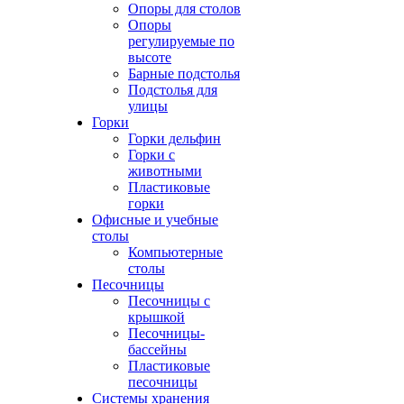
Опоры для столов
Опоры
регулируемые по
высоте
Барные подстолья
Подстолья для
улицы
Горки
Горки дельфин
Горки с
животными
Пластиковые
горки
Офисные и учебные
столы
Компьютерные
столы
Песочницы
Песочницы с
крышкой
Песочницы-
бассейны
Пластиковые
песочницы
Системы хранения