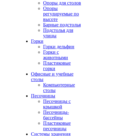
Опоры для столов
Опоры
регулируемые по
высоте
Барные подстолья
Подстолья для
улицы
Горки
Горки дельфин
Горки с
животными
Пластиковые
горки
Офисные и учебные
столы
Компьютерные
столы
Песочницы
Песочницы с
крышкой
Песочницы-
бассейны
Пластиковые
песочницы
Системы хранения