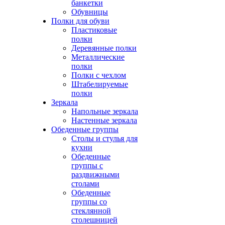
банкетки
Обувницы
Полки для обуви
Пластиковые
полки
Деревянные полки
Металлические
полки
Полки с чехлом
Штабелируемые
полки
Зеркала
Напольные зеркала
Настенные зеркала
Обеденные группы
Столы и стулья для
кухни
Обеденные
группы с
раздвижными
столами
Обеденные
группы со
стеклянной
столешницей