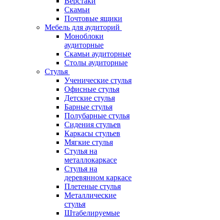
Верстаки
Скамьи
Почтовые ящики
Мебель для аудиторий
Моноблоки
аудиторные
Скамьи аудиторные
Столы аудиторные
Стулья
Ученические стулья
Офисные стулья
Детские стулья
Барные стулья
Полубарные стулья
Сидения стульев
Каркасы стульев
Мягкие стулья
Стулья на
металлокаркасе
Стулья на
деревянном каркасе
Плетеные стулья
Металлические
стулья
Штабелируемые