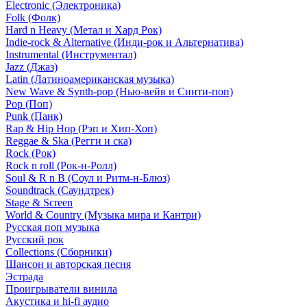
Electronic (Электроника)
Folk (Фолк)
Hard n Heavy (Метал и Хард Рок)
Indie-rock & Alternative (Инди-рок и Альтернатива)
Instrumental (Инструментал)
Jazz (Джаз)
Latin (Латиноамериканская музыка)
New Wave & Synth-pop (Нью-вейв и Синти-поп)
Pop (Поп)
Punk (Панк)
Rap & Hip Hop (Рэп и Хип-Хоп)
Reggae & Ska (Регги и ска)
Rock (Рок)
Rock n roll (Рок-н-Ролл)
Soul & R n B (Соул и Ритм-н-Блюз)
Soundtrack (Саундтрек)
Stage & Screen
World & Country (Музыка мира и Кантри)
Русская поп музыка
Русский рок
Сollections (Сборники)
Шансон и авторская песня
Эстрада
Проигрыватели винила
Акустика и hi-fi аудио