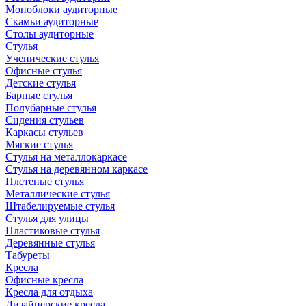
Моноблоки аудиторные
Скамьи аудиторные
Столы аудиторные
Стулья
Ученические стулья
Офисные стулья
Детские стулья
Барные стулья
Полубарные стулья
Сидения стульев
Каркасы стульев
Мягкие стулья
Стулья на металлокаркасе
Стулья на деревянном каркасе
Плетеные стулья
Металлические стулья
Штабелируемые стулья
Стулья для улицы
Пластиковые стулья
Деревянные стулья
Табуреты
Кресла
Офисные кресла
Кресла для отдыха
Дизайнерские кресла