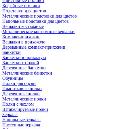
Приставные столики
Кофейные столики
Подставки для цветов
Металлические подставки для цветов
Напольные подставки для цветов
Вешалки костюмные
Металлические костюмные вешалки
Компакт-прихожие
Вешалки в прихожую
Деревянные компакт-прихожии
Банкетки
Банкетки в прихожую
Банкетки с полкой
Деревянные банкетки
Металлические банкетки
Обувницы
Полки для обуви
Пластиковые полки
Деревянные полки
Металлические полки
Полки с чехлом
Штабелируемые полки
Зеркала
Напольные зеркала
Настенные зеркала