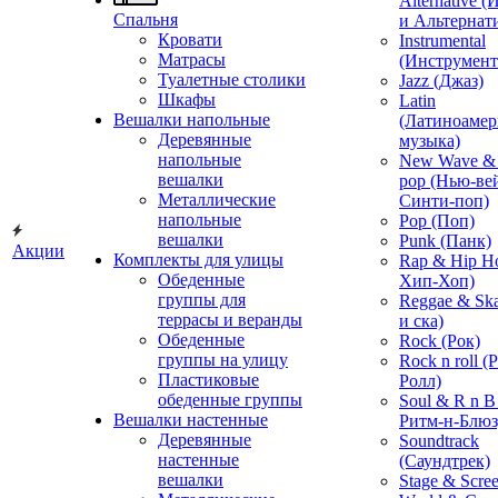
Alternative 
Спальня
и Альтернат
Кровати
Instrumental
Матрасы
(Инструмент
Туалетные столики
Jazz (Джаз)
Шкафы
Latin
Вешалки напольные
(Латиноамер
Деревянные
музыка)
напольные
New Wave & 
вешалки
pop (Нью-ве
Металлические
Синти-поп)
напольные
Pop (Поп)
вешалки
Punk (Панк)
Акции
Комплекты для улицы
Rap & Hip H
Обеденные
Хип-Хоп)
группы для
Reggae & Ska
террасы и веранды
и ска)
Обеденные
Rock (Рок)
группы на улицу
Rock n roll (
Пластиковые
Ролл)
обеденные группы
Soul & R n B
Вешалки настенные
Ритм-н-Блюз
Деревянные
Soundtrack
настенные
(Саундтрек)
вешалки
Stage & Scre