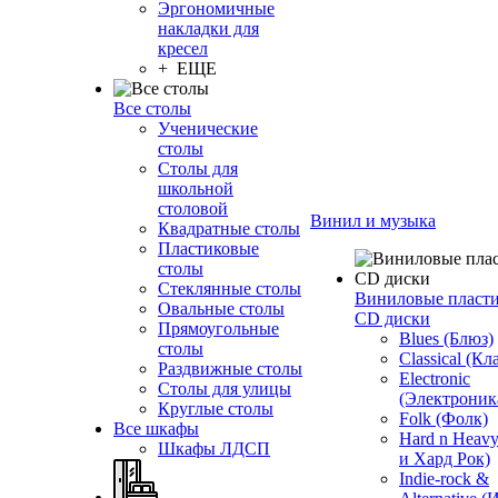
Эргономичные
накладки для
кресел
+ ЕЩЕ
Все столы
Ученические
столы
Столы для
школьной
столовой
Винил и музыка
Квадратные столы
Пластиковые
столы
Стеклянные столы
Виниловые пласт
Овальные столы
CD диски
Прямоугольные
Blues (Блюз)
столы
Classical (Кл
Раздвижные столы
Electronic
Столы для улицы
(Электроник
Круглые столы
Folk (Фолк)
Все шкафы
Hard n Heav
Шкафы ЛДСП
и Хард Рок)
Indie-rock &