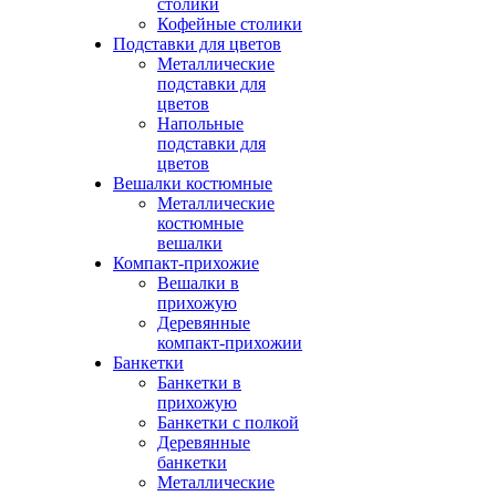
столики
Кофейные столики
Подставки для цветов
Металлические
подставки для
цветов
Напольные
подставки для
цветов
Вешалки костюмные
Металлические
костюмные
вешалки
Компакт-прихожие
Вешалки в
прихожую
Деревянные
компакт-прихожии
Банкетки
Банкетки в
прихожую
Банкетки с полкой
Деревянные
банкетки
Металлические