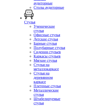
аудиторные
Столы аудиторные
Стулья
Ученические
стулья
Офисные стулья
Детские стулья
Барные стулья
Полубарные стулья
Сидения стульев
Каркасы стульев
Мягкие стулья
Стулья на
металлокаркасе
Стулья на
деревянном
каркасе
Плетеные стулья
Металлические
стулья
Штабелируемые
стулья