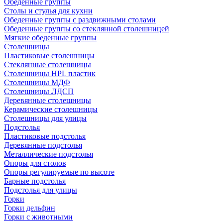
Обеденные группы
Столы и стулья для кухни
Обеденные группы с раздвижными столами
Обеденные группы со стеклянной столешницей
Мягкие обеденные группы
Столешницы
Пластиковые столешницы
Стеклянные столешницы
Столешницы HPL пластик
Столешницы МДФ
Столешницы ЛДСП
Деревянные столешницы
Керамические столешницы
Столешницы для улицы
Подстолья
Пластиковые подстолья
Деревянные подстолья
Металлические подстолья
Опоры для столов
Опоры регулируемые по высоте
Барные подстолья
Подстолья для улицы
Горки
Горки дельфин
Горки с животными