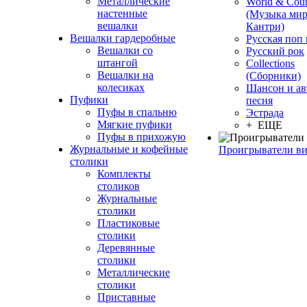
Металлические
World & Coun
настенные
(Музыка мир
вешалки
Кантри)
Вешалки гардеробные
Русская поп
Вешалки со
Русский рок
штангой
Сollections
Вешалки на
(Сборники)
колесиках
Шансон и ав
Пуфики
песня
Пуфы в спальню
Эстрада
Мягкие пуфики
+ ЕЩЕ
Пуфы в прихожую
Журнальные и кофейные
Проигрыватели в
столики
Комплекты
столиков
Журнальные
столики
Пластиковые
столики
Деревянные
столики
Металлические
столики
Приставные