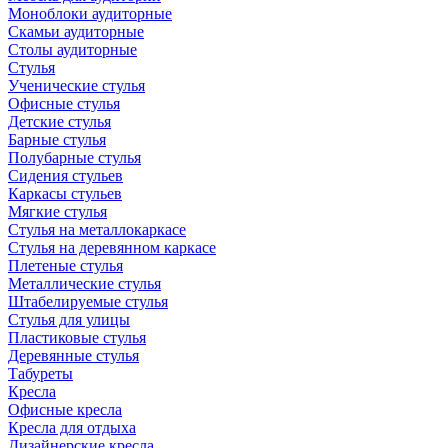
Моноблоки аудиторные
Скамьи аудиторные
Столы аудиторные
Стулья
Ученические стулья
Офисные стулья
Детские стулья
Барные стулья
Полубарные стулья
Сидения стульев
Каркасы стульев
Мягкие стулья
Стулья на металлокаркасе
Стулья на деревянном каркасе
Плетеные стулья
Металлические стулья
Штабелируемые стулья
Стулья для улицы
Пластиковые стулья
Деревянные стулья
Табуреты
Кресла
Офисные кресла
Кресла для отдыха
Дизайнерские кресла