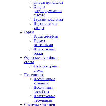
Опоры для столов
Опоры
регулируемые по
высоте
Барные подстолья
Подстолья для
улицы
Горки
Горки дельфин
Горки с
животными
Пластиковые
горки
Офисные и учебные
столы
Компьютерные
столы
Песочницы
Песочницы с
крышкой
Песочницы-
бассейны
Пластиковые
песочницы
Системы хранения