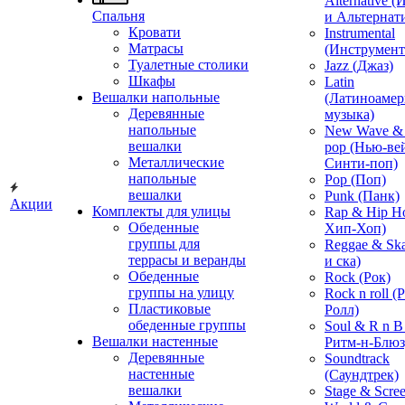
Alternative 
Спальня
и Альтернат
Кровати
Instrumental
Матрасы
(Инструмент
Туалетные столики
Jazz (Джаз)
Шкафы
Latin
Вешалки напольные
(Латиноамер
Деревянные
музыка)
напольные
New Wave & 
вешалки
pop (Нью-ве
Металлические
Синти-поп)
напольные
Pop (Поп)
вешалки
Punk (Панк)
Акции
Комплекты для улицы
Rap & Hip H
Обеденные
Хип-Хоп)
группы для
Reggae & Ska
террасы и веранды
и ска)
Обеденные
Rock (Рок)
группы на улицу
Rock n roll (
Пластиковые
Ролл)
обеденные группы
Soul & R n B
Вешалки настенные
Ритм-н-Блюз
Деревянные
Soundtrack
настенные
(Саундтрек)
вешалки
Stage & Scre