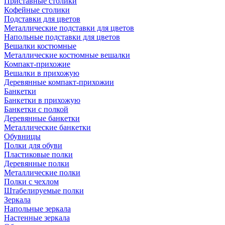
Приставные столики
Кофейные столики
Подставки для цветов
Металлические подставки для цветов
Напольные подставки для цветов
Вешалки костюмные
Металлические костюмные вешалки
Компакт-прихожие
Вешалки в прихожую
Деревянные компакт-прихожии
Банкетки
Банкетки в прихожую
Банкетки с полкой
Деревянные банкетки
Металлические банкетки
Обувницы
Полки для обуви
Пластиковые полки
Деревянные полки
Металлические полки
Полки с чехлом
Штабелируемые полки
Зеркала
Напольные зеркала
Настенные зеркала