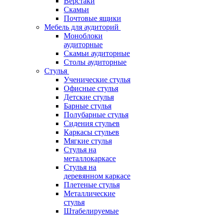
Верстаки
Скамьи
Почтовые ящики
Мебель для аудиторий
Моноблоки
аудиторные
Скамьи аудиторные
Столы аудиторные
Стулья
Ученические стулья
Офисные стулья
Детские стулья
Барные стулья
Полубарные стулья
Сидения стульев
Каркасы стульев
Мягкие стулья
Стулья на
металлокаркасе
Стулья на
деревянном каркасе
Плетеные стулья
Металлические
стулья
Штабелируемые