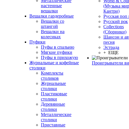
Металлические
World & Coun
настенные
(Музыка мир
вешалки
Кантри)
Вешалки гардеробные
Русская поп
Вешалки со
Русский рок
штангой
Сollections
Вешалки на
(Сборники)
колесиках
Шансон и ав
Пуфики
песня
Пуфы в спальню
Эстрада
Мягкие пуфики
+ ЕЩЕ
Пуфы в прихожую
Журнальные и кофейные
Проигрыватели в
столики
Комплекты
столиков
Журнальные
столики
Пластиковые
столики
Деревянные
столики
Металлические
столики
Приставные