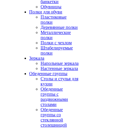
банкетки
Обувницы
Полки для обуви
Пластиковые
полки
Деревянные полки
Металлические
полки
Полки с чехлом
Штабелируемые
полки
Зеркала
Напольные зеркала
Настенные зеркала
Обеденные группы
Столы и стулья для
кухни
Обеденные
группы с
раздвижными
столами
Обеденные
группы со
стеклянной
столешницей