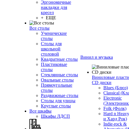
Эргономичные
накладки для
кресел
+ ЕЩЕ
Все столы
Ученические
столы
Столы для
школьной
столовой
Винил и музыка
Квадратные столы
Пластиковые
столы
Стеклянные столы
Виниловые пласт
Овальные столы
CD диски
Прямоугольные
Blues (Блюз)
столы
Classical (Кл
Раздвижные столы
Electronic
Столы для улицы
(Электроник
Круглые столы
Folk (Фолк)
Все шкафы
Hard n Heav
Шкафы ЛДСП
и Хард Рок)
Indie-rock &