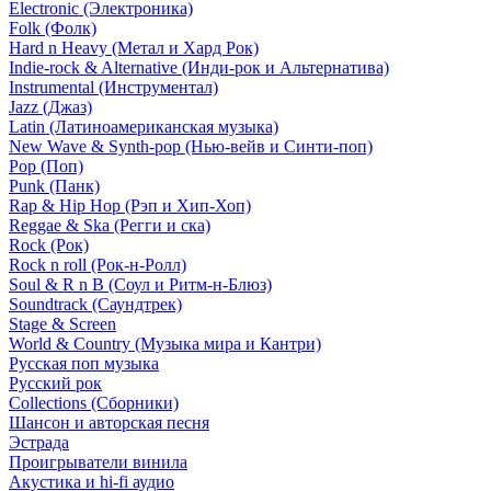
Electronic (Электроника)
Folk (Фолк)
Hard n Heavy (Метал и Хард Рок)
Indie-rock & Alternative (Инди-рок и Альтернатива)
Instrumental (Инструментал)
Jazz (Джаз)
Latin (Латиноамериканская музыка)
New Wave & Synth-pop (Нью-вейв и Синти-поп)
Pop (Поп)
Punk (Панк)
Rap & Hip Hop (Рэп и Хип-Хоп)
Reggae & Ska (Регги и ска)
Rock (Рок)
Rock n roll (Рок-н-Ролл)
Soul & R n B (Соул и Ритм-н-Блюз)
Soundtrack (Саундтрек)
Stage & Screen
World & Country (Музыка мира и Кантри)
Русская поп музыка
Русский рок
Сollections (Сборники)
Шансон и авторская песня
Эстрада
Проигрыватели винила
Акустика и hi-fi аудио