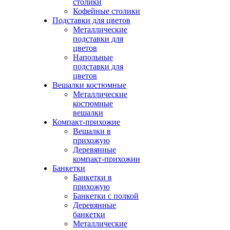
столики
Кофейные столики
Подставки для цветов
Металлические
подставки для
цветов
Напольные
подставки для
цветов
Вешалки костюмные
Металлические
костюмные
вешалки
Компакт-прихожие
Вешалки в
прихожую
Деревянные
компакт-прихожии
Банкетки
Банкетки в
прихожую
Банкетки с полкой
Деревянные
банкетки
Металлические