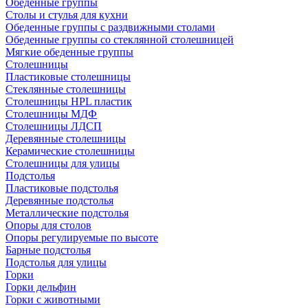
Обеденные группы
Столы и стулья для кухни
Обеденные группы с раздвижными столами
Обеденные группы со стеклянной столешницей
Мягкие обеденные группы
Столешницы
Пластиковые столешницы
Стеклянные столешницы
Столешницы HPL пластик
Столешницы МДФ
Столешницы ЛДСП
Деревянные столешницы
Керамические столешницы
Столешницы для улицы
Подстолья
Пластиковые подстолья
Деревянные подстолья
Металлические подстолья
Опоры для столов
Опоры регулируемые по высоте
Барные подстолья
Подстолья для улицы
Горки
Горки дельфин
Горки с животными