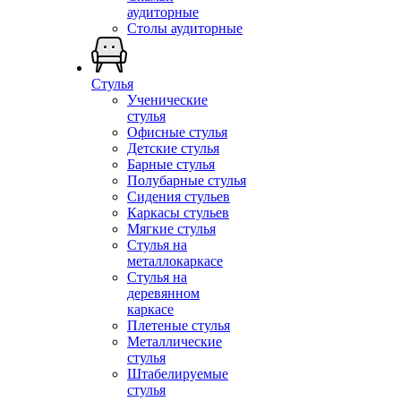
аудиторные
Столы аудиторные
Стулья
Ученические
стулья
Офисные стулья
Детские стулья
Барные стулья
Полубарные стулья
Сидения стульев
Каркасы стульев
Мягкие стулья
Стулья на
металлокаркасе
Стулья на
деревянном
каркасе
Плетеные стулья
Металлические
стулья
Штабелируемые
стулья