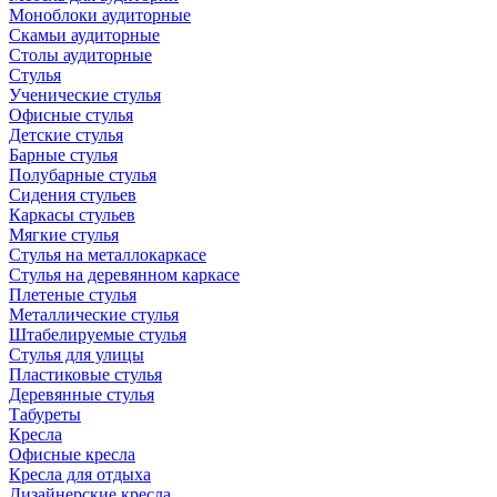
Моноблоки аудиторные
Скамьи аудиторные
Столы аудиторные
Стулья
Ученические стулья
Офисные стулья
Детские стулья
Барные стулья
Полубарные стулья
Сидения стульев
Каркасы стульев
Мягкие стулья
Стулья на металлокаркасе
Стулья на деревянном каркасе
Плетеные стулья
Металлические стулья
Штабелируемые стулья
Стулья для улицы
Пластиковые стулья
Деревянные стулья
Табуреты
Кресла
Офисные кресла
Кресла для отдыха
Дизайнерские кресла