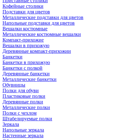
Приставные столики
Кофейные столики
Подставки для цветов
Металлические подставки для цветов
Напольные подставки для цветов
Вешалки костюмные
Металлические костюмные вешалки
Компакт-прихожие
Вешалки в прихожую
Деревянные компакт-прихожии
Банкетки
Банкетки в прихожую
Банкетки с полкой
Деревянные банкетки
Металлические банкетки
Обувницы
Полки для обуви
Пластиковые полки
Деревянные полки
Металлические полки
Полки с чехлом
Штабелируемые полки
Зеркала
Напольные зеркала
Настенные зеркала