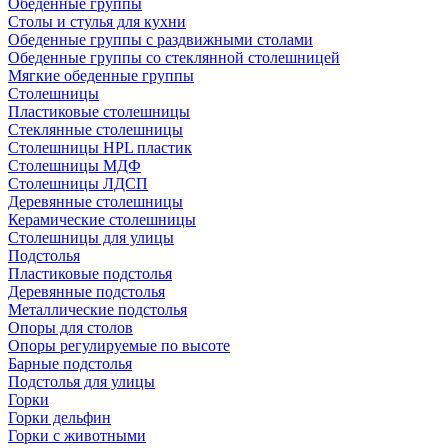
Обеденные группы
Столы и стулья для кухни
Обеденные группы с раздвижными столами
Обеденные группы со стеклянной столешницей
Мягкие обеденные группы
Столешницы
Пластиковые столешницы
Стеклянные столешницы
Столешницы HPL пластик
Столешницы МДФ
Столешницы ЛДСП
Деревянные столешницы
Керамические столешницы
Столешницы для улицы
Подстолья
Пластиковые подстолья
Деревянные подстолья
Металлические подстолья
Опоры для столов
Опоры регулируемые по высоте
Барные подстолья
Подстолья для улицы
Горки
Горки дельфин
Горки с животными