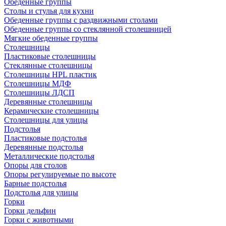
Обеденные группы
Столы и стулья для кухни
Обеденные группы с раздвижными столами
Обеденные группы со стеклянной столешницей
Мягкие обеденные группы
Столешницы
Пластиковые столешницы
Стеклянные столешницы
Столешницы HPL пластик
Столешницы МДФ
Столешницы ЛДСП
Деревянные столешницы
Керамические столешницы
Столешницы для улицы
Подстолья
Пластиковые подстолья
Деревянные подстолья
Металлические подстолья
Опоры для столов
Опоры регулируемые по высоте
Барные подстолья
Подстолья для улицы
Горки
Горки дельфин
Горки с животными