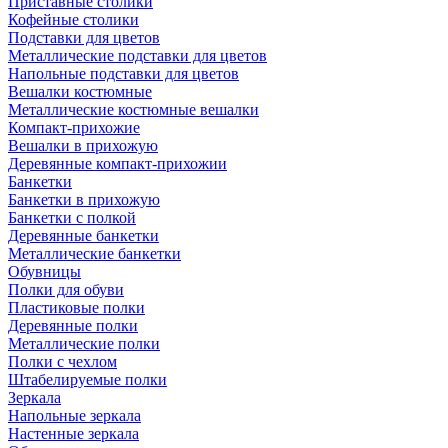
Приставные столики
Кофейные столики
Подставки для цветов
Металлические подставки для цветов
Напольные подставки для цветов
Вешалки костюмные
Металлические костюмные вешалки
Компакт-прихожие
Вешалки в прихожую
Деревянные компакт-прихожии
Банкетки
Банкетки в прихожую
Банкетки с полкой
Деревянные банкетки
Металлические банкетки
Обувницы
Полки для обуви
Пластиковые полки
Деревянные полки
Металлические полки
Полки с чехлом
Штабелируемые полки
Зеркала
Напольные зеркала
Настенные зеркала