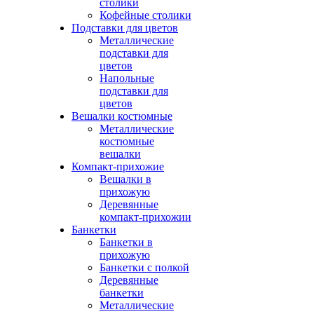
столики
Кофейные столики
Подставки для цветов
Металлические
подставки для
цветов
Напольные
подставки для
цветов
Вешалки костюмные
Металлические
костюмные
вешалки
Компакт-прихожие
Вешалки в
прихожую
Деревянные
компакт-прихожии
Банкетки
Банкетки в
прихожую
Банкетки с полкой
Деревянные
банкетки
Металлические