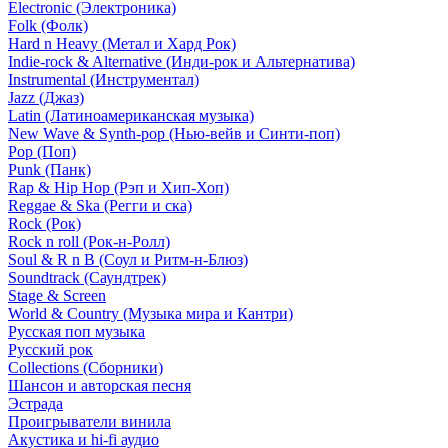
Electronic (Электроника)
Folk (Фолк)
Hard n Heavy (Метал и Хард Рок)
Indie-rock & Alternative (Инди-рок и Альтернатива)
Instrumental (Инструментал)
Jazz (Джаз)
Latin (Латиноамериканская музыка)
New Wave & Synth-pop (Нью-вейв и Синти-поп)
Pop (Поп)
Punk (Панк)
Rap & Hip Hop (Рэп и Хип-Хоп)
Reggae & Ska (Регги и ска)
Rock (Рок)
Rock n roll (Рок-н-Ролл)
Soul & R n B (Соул и Ритм-н-Блюз)
Soundtrack (Саундтрек)
Stage & Screen
World & Country (Музыка мира и Кантри)
Русская поп музыка
Русский рок
Сollections (Сборники)
Шансон и авторская песня
Эстрада
Проигрыватели винила
Акустика и hi-fi аудио