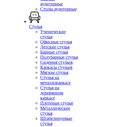
аудиторные
Столы аудиторные
Стулья
Ученические
стулья
Офисные стулья
Детские стулья
Барные стулья
Полубарные стулья
Сидения стульев
Каркасы стульев
Мягкие стулья
Стулья на
металлокаркасе
Стулья на
деревянном
каркасе
Плетеные стулья
Металлические
стулья
Штабелируемые
стулья