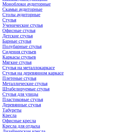
Моноблоки аудиторные
Скамьи аудиторные
Столы аудиторные
Стулья
Ученические стулья
Офисные стулья
Детские стулья
Барные стулья
Полубарные стулья
Сидения стульев
Каркасы стульев
Мягкие стулья
Стулья на металлокаркасе
Стулья на деревянном каркасе
Плетеные стулья
Металлические стулья
Штабелируемые стулья
Стулья для улицы
Пластиковые стулья
Деревянные стулья
Табуреты
Кресла
Офисные кресла
Кресла для отдыха
Дизайнерские кресла