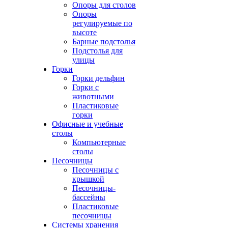
Опоры для столов
Опоры
регулируемые по
высоте
Барные подстолья
Подстолья для
улицы
Горки
Горки дельфин
Горки с
животными
Пластиковые
горки
Офисные и учебные
столы
Компьютерные
столы
Песочницы
Песочницы с
крышкой
Песочницы-
бассейны
Пластиковые
песочницы
Системы хранения