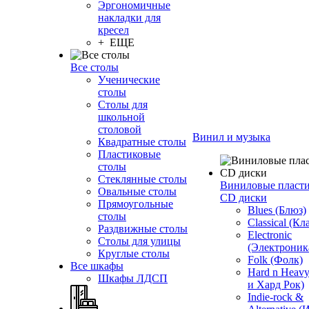
Эргономичные
накладки для
кресел
+ ЕЩЕ
Все столы
Ученические
столы
Столы для
школьной
столовой
Винил и музыка
Квадратные столы
Пластиковые
столы
Стеклянные столы
Виниловые пласт
Овальные столы
CD диски
Прямоугольные
Blues (Блюз)
столы
Classical (Кл
Раздвижные столы
Electronic
Столы для улицы
(Электроник
Круглые столы
Folk (Фолк)
Все шкафы
Hard n Heav
Шкафы ЛДСП
и Хард Рок)
Indie-rock &