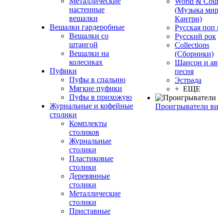
Металлические
World & Coun
настенные
(Музыка мир
вешалки
Кантри)
Вешалки гардеробные
Русская поп
Вешалки со
Русский рок
штангой
Сollections
Вешалки на
(Сборники)
колесиках
Шансон и ав
Пуфики
песня
Пуфы в спальню
Эстрада
Мягкие пуфики
+ ЕЩЕ
Пуфы в прихожую
Журнальные и кофейные
Проигрыватели в
столики
Комплекты
столиков
Журнальные
столики
Пластиковые
столики
Деревянные
столики
Металлические
столики
Приставные