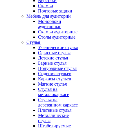
Верстаки
Скамьи
Почтовые ящики
Мебель для аудиторий
Моноблоки
аудиторные
Скамьи аудиторные
Столы аудиторные
Стулья
Ученические стулья
Офисные стулья
Детские стулья
Барные стулья
Полубарные стулья
Сидения стульев
Каркасы стульев
Мягкие стулья
Стулья на
металлокаркасе
Стулья на
деревянном каркасе
Плетеные стулья
Металлические
стулья
Штабелируемые