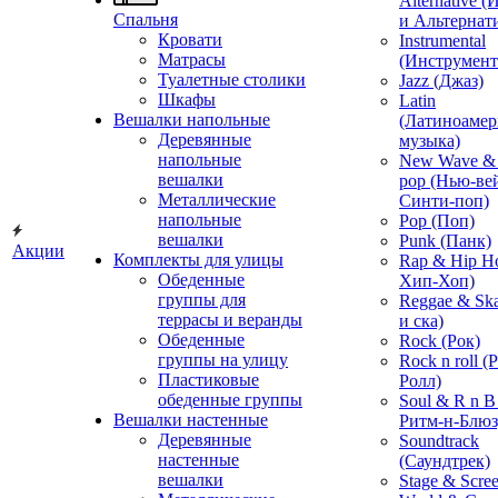
Alternative 
Спальня
и Альтернат
Кровати
Instrumental
Матрасы
(Инструмент
Туалетные столики
Jazz (Джаз)
Шкафы
Latin
Вешалки напольные
(Латиноамер
Деревянные
музыка)
напольные
New Wave & 
вешалки
pop (Нью-ве
Металлические
Синти-поп)
напольные
Pop (Поп)
вешалки
Punk (Панк)
Акции
Комплекты для улицы
Rap & Hip H
Обеденные
Хип-Хоп)
группы для
Reggae & Ska
террасы и веранды
и ска)
Обеденные
Rock (Рок)
группы на улицу
Rock n roll (
Пластиковые
Ролл)
обеденные группы
Soul & R n B
Вешалки настенные
Ритм-н-Блюз
Деревянные
Soundtrack
настенные
(Саундтрек)
вешалки
Stage & Scre