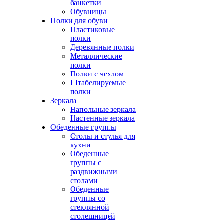
банкетки
Обувницы
Полки для обуви
Пластиковые
полки
Деревянные полки
Металлические
полки
Полки с чехлом
Штабелируемые
полки
Зеркала
Напольные зеркала
Настенные зеркала
Обеденные группы
Столы и стулья для
кухни
Обеденные
группы с
раздвижными
столами
Обеденные
группы со
стеклянной
столешницей