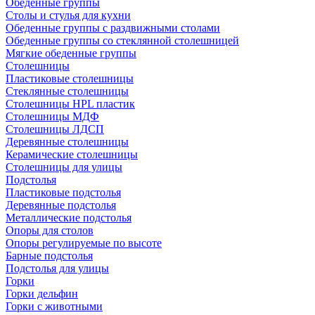
Обеденные группы
Столы и стулья для кухни
Обеденные группы с раздвижными столами
Обеденные группы со стеклянной столешницей
Мягкие обеденные группы
Столешницы
Пластиковые столешницы
Стеклянные столешницы
Столешницы HPL пластик
Столешницы МДФ
Столешницы ЛДСП
Деревянные столешницы
Керамические столешницы
Столешницы для улицы
Подстолья
Пластиковые подстолья
Деревянные подстолья
Металлические подстолья
Опоры для столов
Опоры регулируемые по высоте
Барные подстолья
Подстолья для улицы
Горки
Горки дельфин
Горки с животными