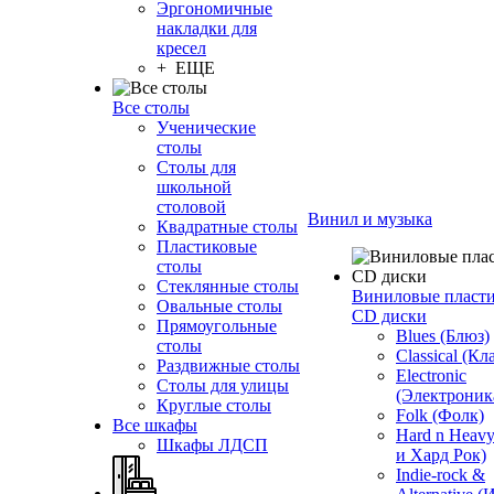
Эргономичные
накладки для
кресел
+ ЕЩЕ
Все столы
Ученические
столы
Столы для
школьной
столовой
Винил и музыка
Квадратные столы
Пластиковые
столы
Стеклянные столы
Виниловые пласт
Овальные столы
CD диски
Прямоугольные
Blues (Блюз)
столы
Classical (Кл
Раздвижные столы
Electronic
Столы для улицы
(Электроник
Круглые столы
Folk (Фолк)
Все шкафы
Hard n Heav
Шкафы ЛДСП
и Хард Рок)
Indie-rock &