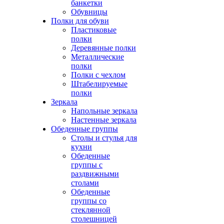
банкетки
Обувницы
Полки для обуви
Пластиковые
полки
Деревянные полки
Металлические
полки
Полки с чехлом
Штабелируемые
полки
Зеркала
Напольные зеркала
Настенные зеркала
Обеденные группы
Столы и стулья для
кухни
Обеденные
группы с
раздвижными
столами
Обеденные
группы со
стеклянной
столешницей