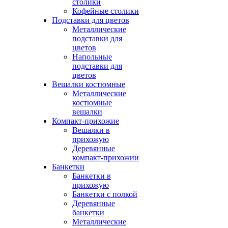
столики
Кофейные столики
Подставки для цветов
Металлические
подставки для
цветов
Напольные
подставки для
цветов
Вешалки костюмные
Металлические
костюмные
вешалки
Компакт-прихожие
Вешалки в
прихожую
Деревянные
компакт-прихожии
Банкетки
Банкетки в
прихожую
Банкетки с полкой
Деревянные
банкетки
Металлические