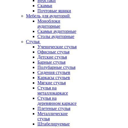
Верстаки
Скамьи
Почтовые ящики
Мебель для аудиторий
Моноблоки
аудиторные
Скамьи аудиторные
Столы аудиторные
Стулья
Ученические стулья
Офисные стулья
Детские стулья
Барные стулья
Полубарные стулья
Сидения стульев
Каркасы стульев
Мягкие стулья
Стулья на
металлокаркасе
Стулья на
деревянном каркасе
Плетеные стулья
Металлические
стулья
Штабелируемые