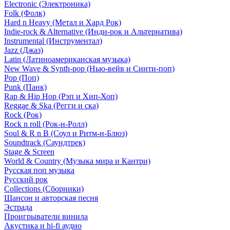
Electronic (Электроника)
Folk (Фолк)
Hard n Heavy (Метал и Хард Рок)
Indie-rock & Alternative (Инди-рок и Альтернатива)
Instrumental (Инструментал)
Jazz (Джаз)
Latin (Латиноамериканская музыка)
New Wave & Synth-pop (Нью-вейв и Синти-поп)
Pop (Поп)
Punk (Панк)
Rap & Hip Hop (Рэп и Хип-Хоп)
Reggae & Ska (Регги и ска)
Rock (Рок)
Rock n roll (Рок-н-Ролл)
Soul & R n B (Соул и Ритм-н-Блюз)
Soundtrack (Саундтрек)
Stage & Screen
World & Country (Музыка мира и Кантри)
Русская поп музыка
Русский рок
Сollections (Сборники)
Шансон и авторская песня
Эстрада
Проигрыватели винила
Акустика и hi-fi аудио