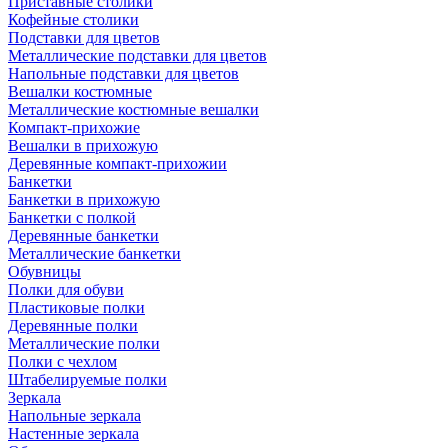
Приставные столики
Кофейные столики
Подставки для цветов
Металлические подставки для цветов
Напольные подставки для цветов
Вешалки костюмные
Металлические костюмные вешалки
Компакт-прихожие
Вешалки в прихожую
Деревянные компакт-прихожии
Банкетки
Банкетки в прихожую
Банкетки с полкой
Деревянные банкетки
Металлические банкетки
Обувницы
Полки для обуви
Пластиковые полки
Деревянные полки
Металлические полки
Полки с чехлом
Штабелируемые полки
Зеркала
Напольные зеркала
Настенные зеркала