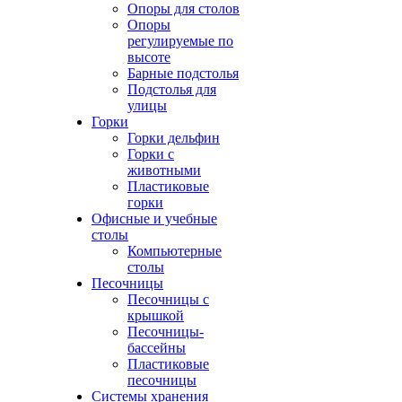
Опоры для столов
Опоры
регулируемые по
высоте
Барные подстолья
Подстолья для
улицы
Горки
Горки дельфин
Горки с
животными
Пластиковые
горки
Офисные и учебные
столы
Компьютерные
столы
Песочницы
Песочницы с
крышкой
Песочницы-
бассейны
Пластиковые
песочницы
Системы хранения