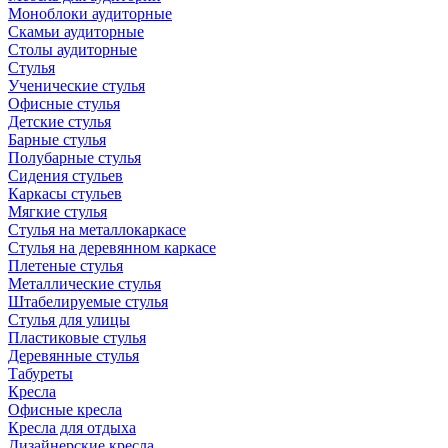
Моноблоки аудиторные
Скамьи аудиторные
Столы аудиторные
Стулья
Ученические стулья
Офисные стулья
Детские стулья
Барные стулья
Полубарные стулья
Сидения стульев
Каркасы стульев
Мягкие стулья
Стулья на металлокаркасе
Стулья на деревянном каркасе
Плетеные стулья
Металлические стулья
Штабелируемые стулья
Стулья для улицы
Пластиковые стулья
Деревянные стулья
Табуреты
Кресла
Офисные кресла
Кресла для отдыха
Дизайнерские кресла