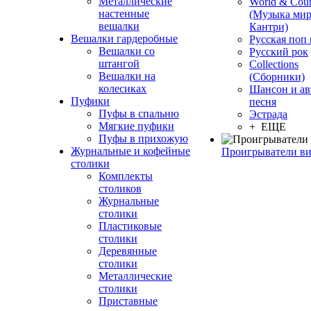
Металлические
World & Coun
настенные
(Музыка мир
вешалки
Кантри)
Вешалки гардеробные
Русская поп
Вешалки со
Русский рок
штангой
Сollections
Вешалки на
(Сборники)
колесиках
Шансон и ав
Пуфики
песня
Пуфы в спальню
Эстрада
Мягкие пуфики
+ ЕЩЕ
Пуфы в прихожую
Журнальные и кофейные
Проигрыватели в
столики
Комплекты
столиков
Журнальные
столики
Пластиковые
столики
Деревянные
столики
Металлические
столики
Приставные