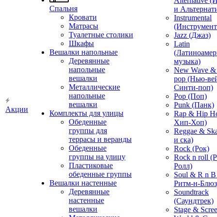
Alternative 
Спальня
и Альтернат
Кровати
Instrumental
Матрасы
(Инструмент
Туалетные столики
Jazz (Джаз)
Шкафы
Latin
Вешалки напольные
(Латиноамер
Деревянные
музыка)
напольные
New Wave & 
вешалки
pop (Нью-ве
Металлические
Синти-поп)
напольные
Pop (Поп)
вешалки
Punk (Панк)
Акции
Комплекты для улицы
Rap & Hip H
Обеденные
Хип-Хоп)
группы для
Reggae & Ska
террасы и веранды
и ска)
Обеденные
Rock (Рок)
группы на улицу
Rock n roll (
Пластиковые
Ролл)
обеденные группы
Soul & R n B
Вешалки настенные
Ритм-н-Блюз
Деревянные
Soundtrack
настенные
(Саундтрек)
вешалки
Stage & Scre