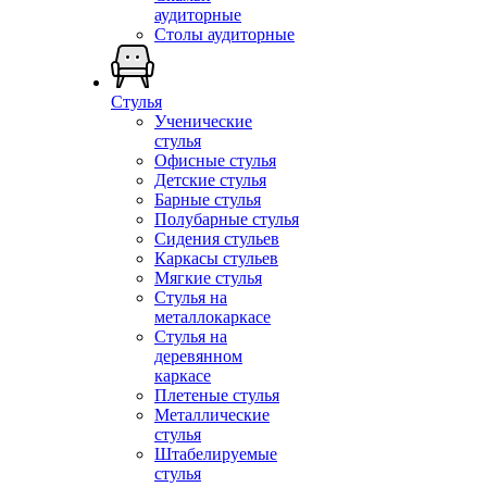
аудиторные
Столы аудиторные
Стулья
Ученические
стулья
Офисные стулья
Детские стулья
Барные стулья
Полубарные стулья
Сидения стульев
Каркасы стульев
Мягкие стулья
Стулья на
металлокаркасе
Стулья на
деревянном
каркасе
Плетеные стулья
Металлические
стулья
Штабелируемые
стулья