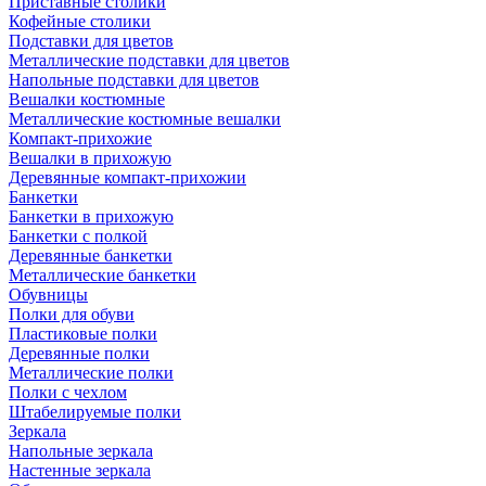
Приставные столики
Кофейные столики
Подставки для цветов
Металлические подставки для цветов
Напольные подставки для цветов
Вешалки костюмные
Металлические костюмные вешалки
Компакт-прихожие
Вешалки в прихожую
Деревянные компакт-прихожии
Банкетки
Банкетки в прихожую
Банкетки с полкой
Деревянные банкетки
Металлические банкетки
Обувницы
Полки для обуви
Пластиковые полки
Деревянные полки
Металлические полки
Полки с чехлом
Штабелируемые полки
Зеркала
Напольные зеркала
Настенные зеркала