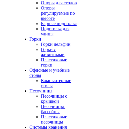
Опоры для столов
Опоры
регулируемые по
высоте
Барные подстолья
Подстолья для
улицы
Горки
Горки дельфин
Горки с
животными
Пластиковые
горки
Офисные и учебные
столы
Компьютерные
столы
Песочницы
Песочницы с
крышкой
Песочницы-
бассейны
Пластиковые
песочницы
Системы хранения