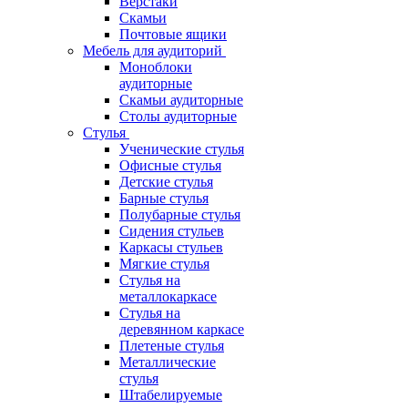
Верстаки
Скамьи
Почтовые ящики
Мебель для аудиторий
Моноблоки
аудиторные
Скамьи аудиторные
Столы аудиторные
Стулья
Ученические стулья
Офисные стулья
Детские стулья
Барные стулья
Полубарные стулья
Сидения стульев
Каркасы стульев
Мягкие стулья
Стулья на
металлокаркасе
Стулья на
деревянном каркасе
Плетеные стулья
Металлические
стулья
Штабелируемые