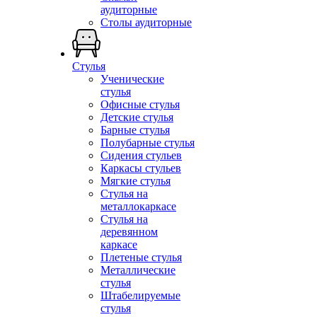
аудиторные
Столы аудиторные
Стулья
Ученические
стулья
Офисные стулья
Детские стулья
Барные стулья
Полубарные стулья
Сидения стульев
Каркасы стульев
Мягкие стулья
Стулья на
металлокаркасе
Стулья на
деревянном
каркасе
Плетеные стулья
Металлические
стулья
Штабелируемые
стулья