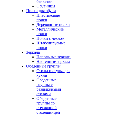
банкетки
Обувницы
Полки для обуви
Пластиковые
полки
Деревянные полки
Металлические
полки
Полки с чехлом
Штабелируемые
полки
Зеркала
Напольные зеркала
Настенные зеркала
Обеденные группы
Столы и стулья для
кухни
Обеденные
группы с
раздвижными
столами
Обеденные
группы со
стеклянной
столешницей