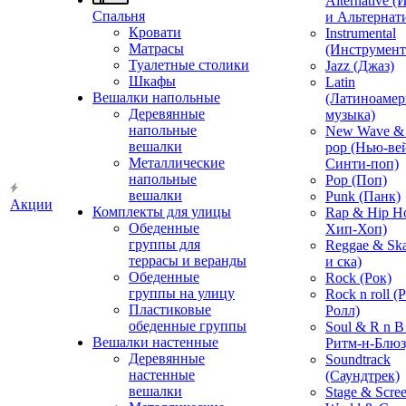
Alternative 
Спальня
и Альтернат
Кровати
Instrumental
Матрасы
(Инструмент
Туалетные столики
Jazz (Джаз)
Шкафы
Latin
Вешалки напольные
(Латиноамер
Деревянные
музыка)
напольные
New Wave & 
вешалки
pop (Нью-ве
Металлические
Синти-поп)
напольные
Pop (Поп)
вешалки
Punk (Панк)
Акции
Комплекты для улицы
Rap & Hip H
Обеденные
Хип-Хоп)
группы для
Reggae & Ska
террасы и веранды
и ска)
Обеденные
Rock (Рок)
группы на улицу
Rock n roll (
Пластиковые
Ролл)
обеденные группы
Soul & R n B
Вешалки настенные
Ритм-н-Блюз
Деревянные
Soundtrack
настенные
(Саундтрек)
вешалки
Stage & Scre