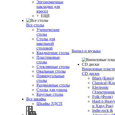
Эргономичные
накладки для
кресел
+ ЕЩЕ
Все столы
Ученические
столы
Столы для
школьной
столовой
Винил и музыка
Квадратные столы
Пластиковые
столы
Стеклянные столы
Виниловые пласт
Овальные столы
CD диски
Прямоугольные
Blues (Блюз)
столы
Classical (Кл
Раздвижные столы
Electronic
Столы для улицы
(Электроник
Круглые столы
Folk (Фолк)
Все шкафы
Hard n Heav
Шкафы ЛДСП
и Хард Рок)
Indie-rock &