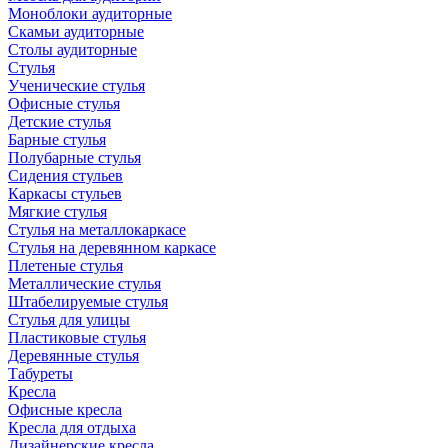
Моноблоки аудиторные
Скамьи аудиторные
Столы аудиторные
Стулья
Ученические стулья
Офисные стулья
Детские стулья
Барные стулья
Полубарные стулья
Сидения стульев
Каркасы стульев
Мягкие стулья
Стулья на металлокаркасе
Стулья на деревянном каркасе
Плетеные стулья
Металлические стулья
Штабелируемые стулья
Стулья для улицы
Пластиковые стулья
Деревянные стулья
Табуреты
Кресла
Офисные кресла
Кресла для отдыха
Дизайнерские кресла