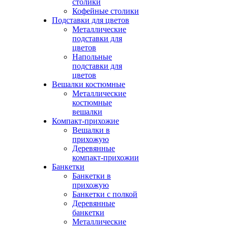
столики
Кофейные столики
Подставки для цветов
Металлические
подставки для
цветов
Напольные
подставки для
цветов
Вешалки костюмные
Металлические
костюмные
вешалки
Компакт-прихожие
Вешалки в
прихожую
Деревянные
компакт-прихожии
Банкетки
Банкетки в
прихожую
Банкетки с полкой
Деревянные
банкетки
Металлические