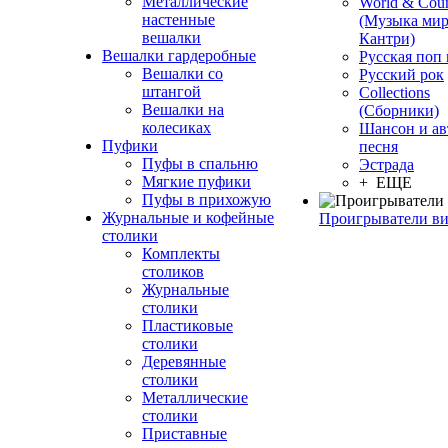
Металлические
World & Coun
настенные
(Музыка мир
вешалки
Кантри)
Вешалки гардеробные
Русская поп
Вешалки со
Русский рок
штангой
Сollections
Вешалки на
(Сборники)
колесиках
Шансон и ав
Пуфики
песня
Пуфы в спальню
Эстрада
Мягкие пуфики
+ ЕЩЕ
Пуфы в прихожую
Журнальные и кофейные
Проигрыватели в
столики
Комплекты
столиков
Журнальные
столики
Пластиковые
столики
Деревянные
столики
Металлические
столики
Приставные