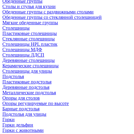
Обеденные группы
Столы и стулья для кухни
Обеденные группы с раздвижными столами
Обеденные группы со стеклянной столешницей
Мягкие обеденные группы
Столешницы
Пластиковые столешницы
Стеклянные столешницы
Столешницы HPL пластик
Столешницы МДФ
Столешницы ЛДСП
Деревянные столешницы
Керамические столешницы
Столешницы для улицы
Подстолья
Пластиковые подстолья
Деревянные подстолья
Металлические подстолья
Опоры для столов
Опоры регулируемые по высоте
Барные подстолья
Подстолья для улицы
Горки
Горки дельфин
Горки с животными