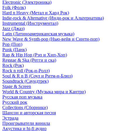
Electronic (Электроника)
Folk (Фолк)
Hard n Heavy (Метал и Хард Рок)
Indie-rock & Alternative (Инди-рок и Альтернатива)
Instrumental (Инструментал)
Jazz (Джаз)
Latin (Латиноамериканская музыка)
New Wave & Synth-pop (Нью-вейв и Синти-поп)
Pop (Поп)
Punk (Панк)
Rap & Hip Hop (Рэп и Хип-Хоп)
Reggae & Ska (Регги и ска)
Rock (Рок)
Rock n roll (Рок-н-Ролл)
Soul & R n B (Соул и Ритм-н-Блюз)
Soundtrack (Саундтрек)
Stage & Screen
World & Country (Музыка мира и Кантри)
Русская поп музыка
Русский рок
Сollections (Сборники)
Шансон и авторская песня
Эстрада
Проигрыватели винила
Акустика и hi-fi аудио