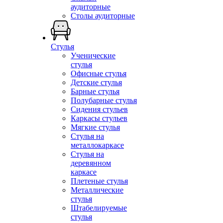
аудиторные
Столы аудиторные
Стулья
Ученические
стулья
Офисные стулья
Детские стулья
Барные стулья
Полубарные стулья
Сидения стульев
Каркасы стульев
Мягкие стулья
Стулья на
металлокаркасе
Стулья на
деревянном
каркасе
Плетеные стулья
Металлические
стулья
Штабелируемые
стулья