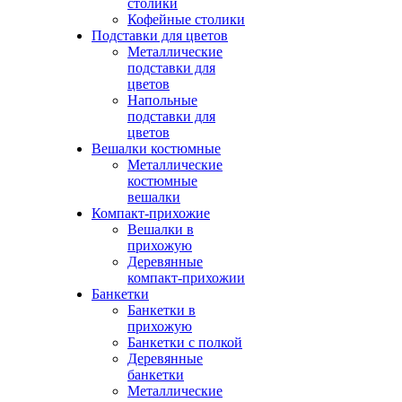
столики
Кофейные столики
Подставки для цветов
Металлические
подставки для
цветов
Напольные
подставки для
цветов
Вешалки костюмные
Металлические
костюмные
вешалки
Компакт-прихожие
Вешалки в
прихожую
Деревянные
компакт-прихожии
Банкетки
Банкетки в
прихожую
Банкетки с полкой
Деревянные
банкетки
Металлические