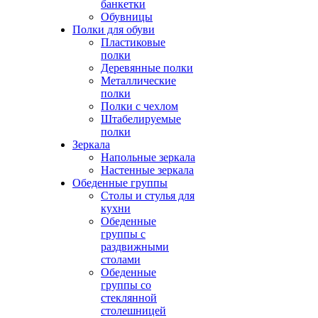
банкетки
Обувницы
Полки для обуви
Пластиковые
полки
Деревянные полки
Металлические
полки
Полки с чехлом
Штабелируемые
полки
Зеркала
Напольные зеркала
Настенные зеркала
Обеденные группы
Столы и стулья для
кухни
Обеденные
группы с
раздвижными
столами
Обеденные
группы со
стеклянной
столешницей