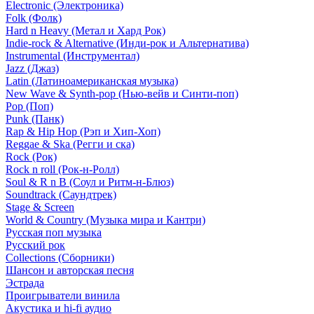
Electronic (Электроника)
Folk (Фолк)
Hard n Heavy (Метал и Хард Рок)
Indie-rock & Alternative (Инди-рок и Альтернатива)
Instrumental (Инструментал)
Jazz (Джаз)
Latin (Латиноамериканская музыка)
New Wave & Synth-pop (Нью-вейв и Синти-поп)
Pop (Поп)
Punk (Панк)
Rap & Hip Hop (Рэп и Хип-Хоп)
Reggae & Ska (Регги и ска)
Rock (Рок)
Rock n roll (Рок-н-Ролл)
Soul & R n B (Соул и Ритм-н-Блюз)
Soundtrack (Саундтрек)
Stage & Screen
World & Country (Музыка мира и Кантри)
Русская поп музыка
Русский рок
Сollections (Сборники)
Шансон и авторская песня
Эстрада
Проигрыватели винила
Акустика и hi-fi аудио