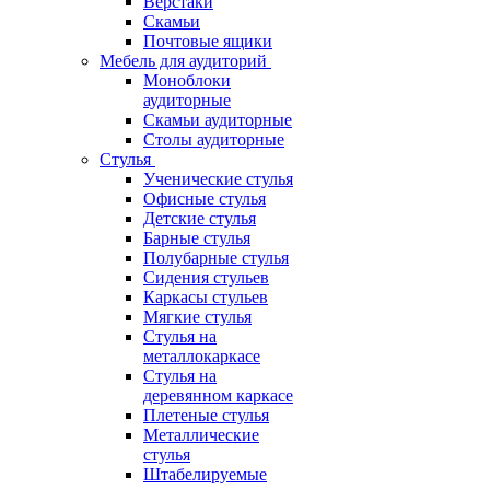
Верстаки
Скамьи
Почтовые ящики
Мебель для аудиторий
Моноблоки
аудиторные
Скамьи аудиторные
Столы аудиторные
Стулья
Ученические стулья
Офисные стулья
Детские стулья
Барные стулья
Полубарные стулья
Сидения стульев
Каркасы стульев
Мягкие стулья
Стулья на
металлокаркасе
Стулья на
деревянном каркасе
Плетеные стулья
Металлические
стулья
Штабелируемые