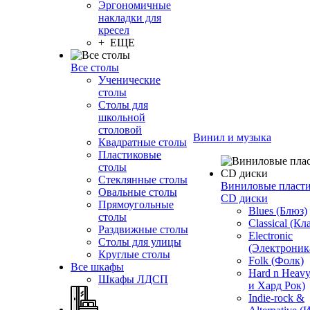
Эргономичные
накладки для
кресел
+ ЕЩЕ
Все столы
Ученические
столы
Столы для
школьной
столовой
Винил и музыка
Квадратные столы
Пластиковые
столы
Стеклянные столы
Виниловые пласт
Овальные столы
CD диски
Прямоугольные
Blues (Блюз)
столы
Classical (Кл
Раздвижные столы
Electronic
Столы для улицы
(Электроник
Круглые столы
Folk (Фолк)
Все шкафы
Hard n Heav
Шкафы ЛДСП
и Хард Рок)
Indie-rock &