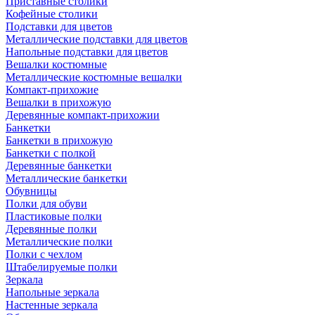
Приставные столики
Кофейные столики
Подставки для цветов
Металлические подставки для цветов
Напольные подставки для цветов
Вешалки костюмные
Металлические костюмные вешалки
Компакт-прихожие
Вешалки в прихожую
Деревянные компакт-прихожии
Банкетки
Банкетки в прихожую
Банкетки с полкой
Деревянные банкетки
Металлические банкетки
Обувницы
Полки для обуви
Пластиковые полки
Деревянные полки
Металлические полки
Полки с чехлом
Штабелируемые полки
Зеркала
Напольные зеркала
Настенные зеркала