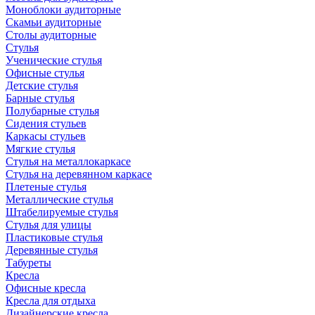
Моноблоки аудиторные
Скамьи аудиторные
Столы аудиторные
Стулья
Ученические стулья
Офисные стулья
Детские стулья
Барные стулья
Полубарные стулья
Сидения стульев
Каркасы стульев
Мягкие стулья
Стулья на металлокаркасе
Стулья на деревянном каркасе
Плетеные стулья
Металлические стулья
Штабелируемые стулья
Стулья для улицы
Пластиковые стулья
Деревянные стулья
Табуреты
Кресла
Офисные кресла
Кресла для отдыха
Дизайнерские кресла