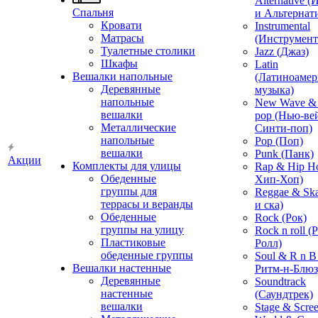
Alternative 
Спальня
и Альтернат
Кровати
Instrumental
Матрасы
(Инструмент
Туалетные столики
Jazz (Джаз)
Шкафы
Latin
Вешалки напольные
(Латиноамер
Деревянные
музыка)
напольные
New Wave & 
вешалки
pop (Нью-ве
Металлические
Синти-поп)
напольные
Pop (Поп)
вешалки
Punk (Панк)
Акции
Комплекты для улицы
Rap & Hip H
Обеденные
Хип-Хоп)
группы для
Reggae & Ska
террасы и веранды
и ска)
Обеденные
Rock (Рок)
группы на улицу
Rock n roll (
Пластиковые
Ролл)
обеденные группы
Soul & R n B
Вешалки настенные
Ритм-н-Блюз
Деревянные
Soundtrack
настенные
(Саундтрек)
вешалки
Stage & Scre