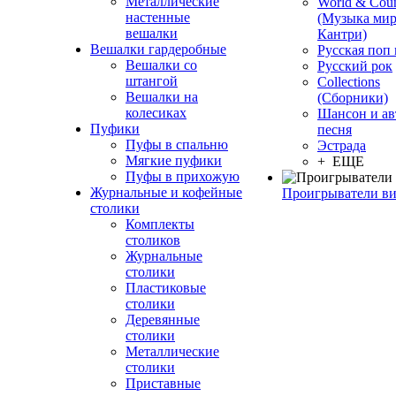
Металлические
World & Coun
настенные
(Музыка мир
вешалки
Кантри)
Вешалки гардеробные
Русская поп
Вешалки со
Русский рок
штангой
Сollections
Вешалки на
(Сборники)
колесиках
Шансон и ав
Пуфики
песня
Пуфы в спальню
Эстрада
Мягкие пуфики
+ ЕЩЕ
Пуфы в прихожую
Журнальные и кофейные
Проигрыватели в
столики
Комплекты
столиков
Журнальные
столики
Пластиковые
столики
Деревянные
столики
Металлические
столики
Приставные