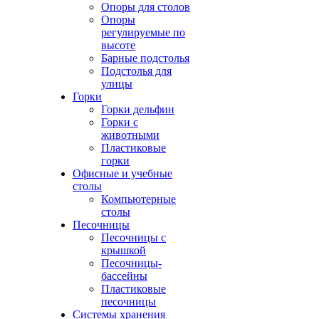
Опоры для столов
Опоры
регулируемые по
высоте
Барные подстолья
Подстолья для
улицы
Горки
Горки дельфин
Горки с
животными
Пластиковые
горки
Офисные и учебные
столы
Компьютерные
столы
Песочницы
Песочницы с
крышкой
Песочницы-
бассейны
Пластиковые
песочницы
Системы хранения