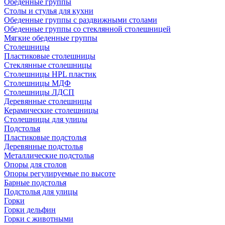
Обеденные группы
Столы и стулья для кухни
Обеденные группы с раздвижными столами
Обеденные группы со стеклянной столешницей
Мягкие обеденные группы
Столешницы
Пластиковые столешницы
Стеклянные столешницы
Столешницы HPL пластик
Столешницы МДФ
Столешницы ЛДСП
Деревянные столешницы
Керамические столешницы
Столешницы для улицы
Подстолья
Пластиковые подстолья
Деревянные подстолья
Металлические подстолья
Опоры для столов
Опоры регулируемые по высоте
Барные подстолья
Подстолья для улицы
Горки
Горки дельфин
Горки с животными