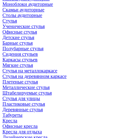
Моноблоки аудиторные
Скамьи аудиторные
Столы аудиторные
Стулья
Ученические стулья
Офисные стулья
Детские стулья
Барные стулья
Полубарные стулья
Сидения стульев
Каркасы стульев
Мягкие стулья
Стулья на металлокаркасе
Стулья на деревянном каркасе
Плетеные стулья
Металлические стулья
Штабелируемые стулья
Стулья для улицы
Пластиковые стулья
Деревянные стулья
Табуреты
Кресла
Офисные кресла
Кресла для отдыха
Дизайнерские кресла