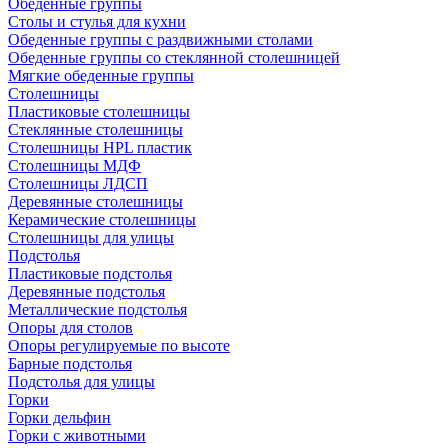
Обеденные группы
Столы и стулья для кухни
Обеденные группы с раздвижными столами
Обеденные группы со стеклянной столешницей
Мягкие обеденные группы
Столешницы
Пластиковые столешницы
Стеклянные столешницы
Столешницы HPL пластик
Столешницы МДФ
Столешницы ЛДСП
Деревянные столешницы
Керамические столешницы
Столешницы для улицы
Подстолья
Пластиковые подстолья
Деревянные подстолья
Металлические подстолья
Опоры для столов
Опоры регулируемые по высоте
Барные подстолья
Подстолья для улицы
Горки
Горки дельфин
Горки с животными