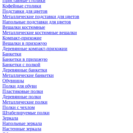
Приставные столики
Кофейные столики
Подставки для цветов
Металлические подставки для цветов
Напольные подставки для цветов
Вешалки костюмные
Металлические костюмные вешалки
Компакт-прихожие
Вешалки в прихожую
Деревянные компакт-прихожии
Банкетки
Банкетки в прихожую
Банкетки с полкой
Деревянные банкетки
Металлические банкетки
Обувницы
Полки для обуви
Пластиковые полки
Деревянные полки
Металлические полки
Полки с чехлом
Штабелируемые полки
Зеркала
Напольные зеркала
Настенные зеркала